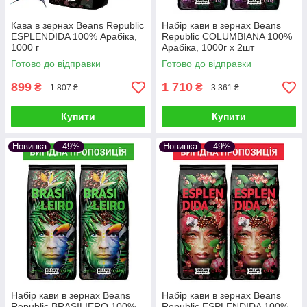
Кава в зернах Beans Republic
Набір кави в зернах Beans
ESPLENDIDA 100% Арабіка,
Republic COLUMBIANA 100%
1000 г
Арабіка, 1000г х 2шт
Готово до відправки
Готово до відправки
899
1 710
₴
₴
1 807 ₴
3 361 ₴
Купити
Купити
Новинка
–49%
Новинка
–49%
Набір кави в зернах Beans
Набір кави в зернах Beans
Republic BRASILIERO 100%
Republic ESPLENDIDA 100%