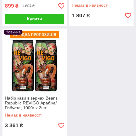
899
Немає в наявності
₴
1 807 ₴
1 807
₴
Купити
Новинка
Набір кави в зернах Beans
Republic REVIGO Арабіка/
Робуста, 1000г х 2шт
Немає в наявності
3 361
₴