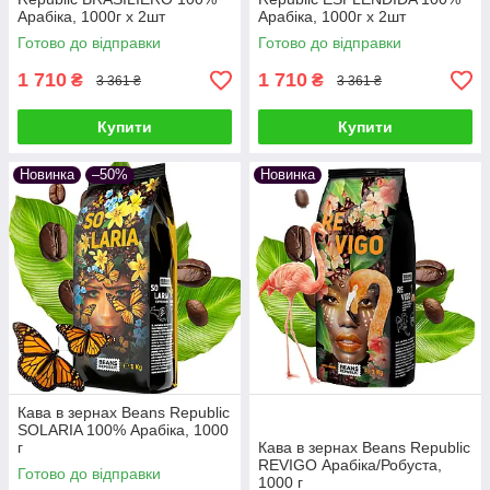
Арабіка, 1000г х 2шт
Арабіка, 1000г х 2шт
Готово до відправки
Готово до відправки
1 710
1 710
₴
₴
3 361 ₴
3 361 ₴
Купити
Купити
Новинка
–50%
Новинка
Кава в зернах Beans Republic
SOLARIA 100% Арабіка, 1000
г
Кава в зернах Beans Republic
REVIGO Арабіка/Робуста,
Готово до відправки
1000 г