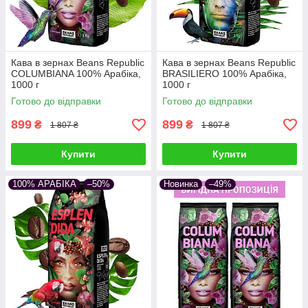
Кава в зернах Beans Republic
Кава в зернах Beans Republic
COLUMBIANA 100% Арабіка,
BRASILIERO 100% Арабіка,
1000 г
1000 г
Готово до відправки
Готово до відправки
899
899
₴
₴
1 807 ₴
1 807 ₴
Купити
Купити
100% АРАБІКА
–50%
Новинка
–49%