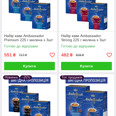
Набір кави Ambassador
Набір кави Ambassador
Premium 225 г мелена х 3шт
Strong 225 г мелена х 3шт
Готово до відправки
Готово до відправки
551
482
₴
₴
717 ₴
626 ₴
Купити
Купити
Новинка
–25%
Топ продажів