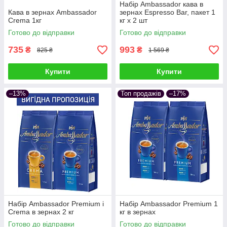
Набір Ambassador кава в
Кава в зернах Ambassador
зернах Espresso Bar, пакет 1
Crema 1кг
кг х 2 шт
Готово до відправки
Готово до відправки
735
993
₴
₴
825 ₴
1 569 ₴
Купити
Купити
–13%
Топ продажів
–17%
Набір Ambassador Premium і
Набір Ambassador Premium 1
Crema в зернах 2 кг
кг в зернах
Готово до відправки
Готово до відправки