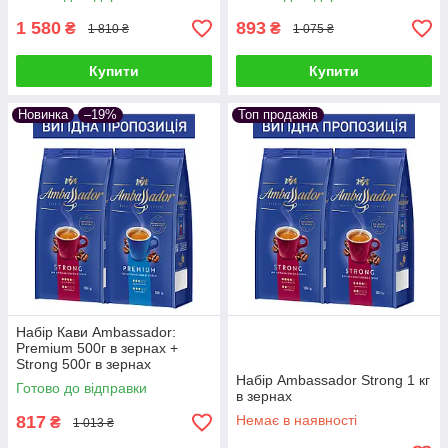
1 580
893
₴
₴
1 810 ₴
1 075 ₴
Купити
Купити
Новинка
–19%
Топ продажів
Набір Кави Ambassador:
Premium 500г в зернах +
Strong 500г в зернах
Набір Ambassador Strong 1 кг
Готово до відправки
в зернах
817
Немає в наявності
₴
1 013 ₴