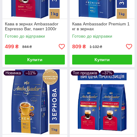
Кава в зернах Ambassador
Кава Ambassador Premium 1
Espresso Bar, пакет 1000г
кг в зернах
Готово до відправки
Готово до відправки
499
809
₴
₴
844 ₴
1 132 ₴
Купити
Купити
Новинка
–11%
Топ продажів
–37%