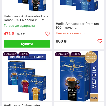
Набір кави Ambassador Dark
Roast 225 г мелена х 3шт
Набір Ambassador Premium
Готово до відправки
900 г мелена
471
Немає в наявності
₴
626 ₴
860
₴
Купити
Новинка
–12%
Новинка
–20%
Набір кави Ambassador