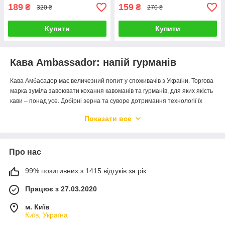
189
159
₴
₴
320 ₴
270 ₴
Купити
Купити
Кава Ambassador: напій гурманів
Кава Амбасадор має величезний попит у споживачів з України. Торгова
марка зуміла завоювати кохання кавоманів та гурманів, для яких якість
кави – понад усе. Добірні зерна та суворе дотримання технології їх
обробки дозволяють створювати продукцію, що забезпечує
Показати все
неповторний смак та аромат у кожному ковтку готового напою.
Ambassador – це ідеальний баланс смаку, аромату, міцності та
кислинки. Напій залишає приємний післясмак, що викликає бажання
Про нас
насолоджуватися кавою частіше і розгадати її секрет. Таку каву
найкраще пити одразу після приготування. А готувати – із
99% позитивних з 1415 відгуків за рік
свіжоздрібнених зерен улюбленої обсмажування. Амбасадор має
пропозиції в різних смакових категоріях:
Працює з 27.03.2020
Premium
-
преміальна лінійка кави з яскраво вираженим
м. Київ
фруктово-шоколадним смаком та горіховим післясмаком;
Київ, Україна
Blue Label
-
популярний вибір шанувальників кави з