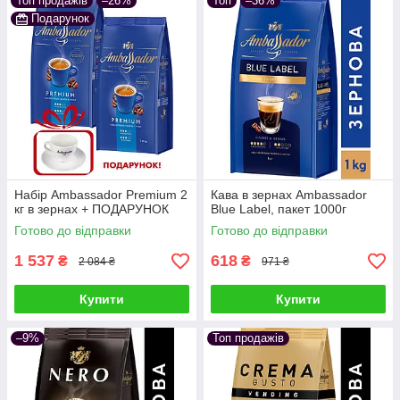
Топ продажів
–26%
Топ
–36%
Подарунок
Набір Ambassador Premium 2
Кава в зернах Ambassador
кг в зернах + ПОДАРУНОК
Blue Label, пакет 1000г
Готово до відправки
Готово до відправки
1 537
618
₴
₴
2 084 ₴
971 ₴
Купити
Купити
–9%
Топ продажів