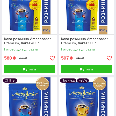
Кава розчинна Ambassador
Кава розчинна Ambassador
Premium, пакет 400г
Premium, пакет 500г
Готово до відправки
Готово до відправки
580
597
₴
₴
758 ₴
948 ₴
Купити
Купити
ОПТ 9!
Новинка
–25%