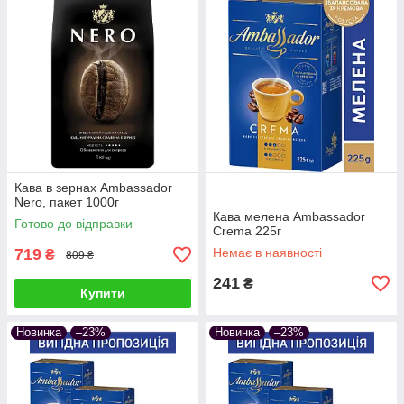
Кава в зернах Ambassador
Nero, пакет 1000г
Кава мелена Ambassador
Готово до відправки
Crema 225г
719
Немає в наявності
₴
809 ₴
241
₴
Купити
Новинка
–23%
Новинка
–23%