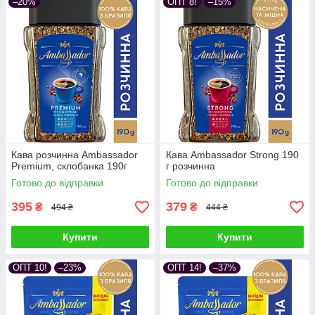
–20%
ОПТ 8!
–15%
Кава розчинна Ambassador
Кава Ambassador Strong 190
Premium, склобанка 190г
г розчинна
Готово до відправки
Готово до відправки
395
379
₴
₴
494 ₴
444 ₴
Купити
Купити
ОПТ 10!
–23%
ОПТ 14!
–37%