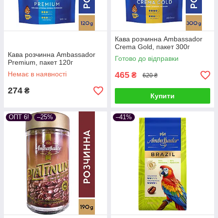
Кава розчинна Ambassador
Crema Gold, пакет 300г
Кава розчинна Ambassador
Готово до відправки
Premium, пакет 120г
Немає в наявності
465
₴
620 ₴
274
₴
Купити
ОПТ 6!
–25%
–41%