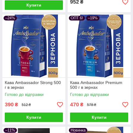
952
₴
Купити
–24%
ОПТ 6!
–19%
Кава Ambassador Strong 500
Кава Ambassador Premium
г в зернах
500 г в зернах
Готово до відправки
Готово до відправки
390
470
₴
₴
512 ₴
578 ₴
Купити
Купити
–11%
Новинка