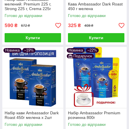
мелений: Premium 225 г,
Кава Ambassador Dark Roast
Strong 225 г, Crema 225г
450 г мелена
Готово до відправки
Готово до відправки
590
325
₴
₴
672 ₴
408 ₴
Купити
Купити
Новинка
–19%
Новинка
–22%
Подарунок
Набір кави Ambassador Dark
Набір Ambassador Premium
Roast 450г мелена х 2шт
розчинна 800г
Готово до відправки
Готово до відправки