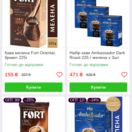
Кава мелена Fort Oriental,
Набір кави Ambassador Dark
брикет 225г
Roast 225 г мелена х 3шт
Готово до відправки
Готово до відправки
155
471
₴
₴
207 ₴
626 ₴
Купити
Купити
ОПТ 30!
–25%
ОПТ 12!
–24%