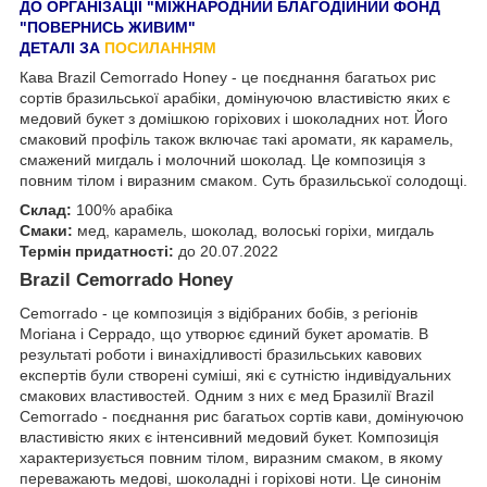
ДО ОРГАНІЗАЦІЇ "МІЖНАРОДНИЙ БЛАГОДІЙНИЙ ФОНД
"ПОВЕРНИСЬ ЖИВИМ"
ДЕТАЛІ ЗА
ПОСИЛАННЯМ
Кава Brazil Cemorrado Honey - це поєднання багатьох рис
сортів бразильської арабіки, домінуючою властивістю яких є
медовий букет з домішкою горіхових і шоколадних нот. Його
смаковий профіль також включає такі аромати, як карамель,
смажений мигдаль і молочний шоколад. Це композиція з
повним тілом і виразним смаком. Суть бразильської солодощі.
Склад:
100% арабіка
Смаки:
мед, карамель, шоколад, волоські горіхи, мигдаль
Термін придатності:
до 20.07.2022
Brazil Cemorrado Honey
Cemorrado
- це композиція з відібраних бобів, з регіонів
Могіана і Серрадо, що утворює єдиний букет ароматів. В
результаті роботи і винахідливості бразильських кавових
експертів були створені суміші, які є сутністю індивідуальних
смакових властивостей. Одним з них є мед Бразилії Brazil
Cemorrado - поєднання рис багатьох сортів кави, домінуючою
властивістю яких є інтенсивний медовий букет. Композиція
характеризується повним тілом, виразним смаком, в якому
переважають медові, шоколадні і горіхові ноти. Це синонім