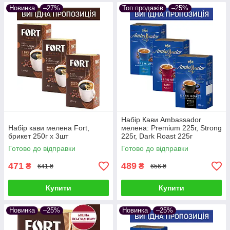
Новинка
–27%
Топ продажів
–25%
Набір Кави Ambassador
Набір кави мелена Fort,
мелена: Premium 225г, Strong
брикет 250г х 3шт
225г, Dark Roast 225г
Готово до відправки
Готово до відправки
471
489
₴
₴
641 ₴
656 ₴
Купити
Купити
Новинка
–25%
Новинка
–25%