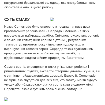
натуральної бразильської солодощі, яка сподобається всім
любителям кави з цього регіону.
СУТЬ
СМАКУ
Назва Cemorrado було створено з поєднання назв двох
бразильських регіонів кави - Серрадо і Могіана - в яких
вирощується найкраща арабіка. Спільною рисою цих регіонів
є помірний клімат, який сприяє підтримці регулярних
температур протягом року - ідеально підходить для
вирощування кавових зерен. Серрадо також є унікальним
природним регіоном в глобальному масштабі, що
відрізняється надзвичайним природним багатством.
Саме з сортів, вирощених в таких унікальних регіонах і
різноманітних грунтах, експерти створили унікальні суміші, які
є сутністю найхарактерніших ароматів Бразилії. Cemorrado -
це мрія, яка збудеться для всіх тих, хто завжди мріяв відчути
«мед» або «бадьорість» різних сортів кави в одному міксі.
Перевірте, якою є сутність бразильської солодощі!