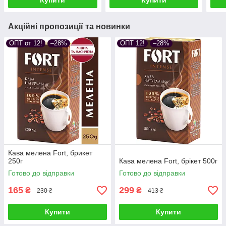
Купити
Купити
Акційні пропозиції та новинки
ОПТ от 12!
–28%
ОПТ 12!
–28%
Кава мелена Fort, брикет
250г
Кава мелена Fort, брікет 500г
Готово до відправки
Готово до відправки
165
299
₴
₴
230 ₴
413 ₴
Купити
Купити