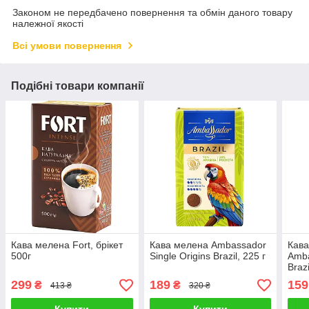
Законом не передбачено повернення та обмін даного товару
належної якості
Всі умови повернення
Подібні товари компанії
Кава мелена Fort, брікет
Кава мелена Ambassador
Кава
500г
Single Origins Brazil, 225 г
Amba
Brazi
299
189
159
₴
₴
413 ₴
320 ₴