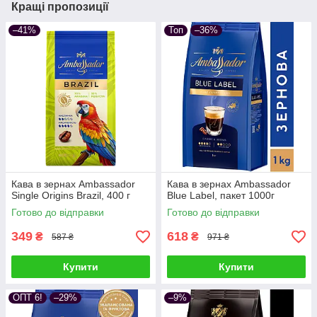
Кращі пропозиції
–41%
Топ
–36%
Кава в зернах Ambassador
Кава в зернах Ambassador
Single Origins Brazil, 400 г
Blue Label, пакет 1000г
Готово до відправки
Готово до відправки
349
618
₴
₴
587 ₴
971 ₴
Купити
Купити
ОПТ 6!
–29%
–9%