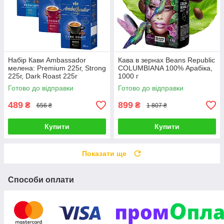
Набір Кави Ambassador
Кава в зернах Beans Republic
мелена: Premium 225г, Strong
COLUMBIANA 100% Арабіка,
225г, Dark Roast 225г
1000 г
Готово до відправки
Готово до відправки
489
899
₴
₴
656 ₴
1 807 ₴
Купити
Купити
Показати ще
Способи оплати