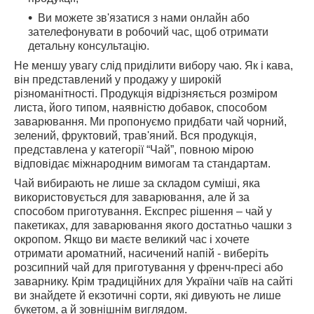
Ви можете зв'язатися з нами онлайн або
зателефонувати в робочий час, щоб отримати
детальну консультацію.
Не меншу увагу слід приділити вибору чаю. Як і кава,
він представлений у продажу у широкій
різноманітності. Продукція відрізняється розміром
листа, його типом, наявністю добавок, способом
заварювання. Ми пропонуємо придбати чай чорний,
зелений, фруктовий, трав'яний. Вся продукція,
представлена ​​у категорії “Чай”, повною мірою
відповідає міжнародним вимогам та стандартам.
Чай вибирають не лише за складом суміші, яка
використовується для заварювання, але й за
способом приготування. Експрес рішення – чай у
пакетиках, для заварювання якого достатньо чашки з
окропом. Якщо ви маєте великий час і хочете
отримати ароматний, насичений напій - виберіть
розсипний чай для приготування у френч-пресі або
заварнику. Крім традиційних для України чаїв на сайті
ви знайдете й екзотичні сорти, які дивують не лише
букетом, а й зовнішнім виглядом.