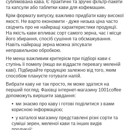
сублімована кава. Є практичні та зручні фільтр-пакети
та капсули або таблетки кави для кофемашин.
Крім формату випуску, важливо придбати каву високої
якості. Не варто економити - дуже низька ціна часто
свідчить про не найкращі характеристики продукції.
На якість кави впливає сорт самого зерна, час і місце
його збирання, спосіб сушіння та обсмажування.
Навіть найкращі зерна можна зіпсувати
неправильною обробкою.
Не менш важливим критерієм при підборі кави є
ступінь її помелу (якщо ви віддаєте перевагу меленій
каві). Підбирайте продукцію залежно від того, яким
способом плануєте готувати напій.
Вибрати каву не так просто, як може здатися на
перший погляд. Фахівці інтернет-магазину 1001coffee
допоможуть вирішити завдання:
ми знаємо про каву і готові поділитися з вами
корисною інформацією;
у каталозі магазину представлені різні сорти та
суміші зерен, меленої кави та інших видів
продукції;