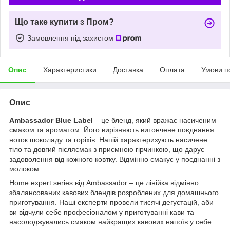
Що таке купити з Пром?
Замовлення під захистом
Опис
Характеристики
Доставка
Оплата
Умови п
Опис
Ambassador Blue Label
– це бленд, який вражає насиченим
смаком та ароматом. Його вирізняють витончене поєднання
ноток шоколаду та горіхів. Напій характеризують насичене
тіло та довгий післясмак з приємною гірчинкою, що дарує
задоволення від кожного ковтку. Відмінно смакує у поєднанні з
молоком.
Нome expert series від Ambassador – це лінійка відмінно
збалансованих кавових блендів розроблених для домашнього
приготування. Наші експерти провели тисячі дегустацій, аби
ви відчули себе професіоналом у приготуванні кави та
насолоджувались смаком найкращих кавових напоїв у себе