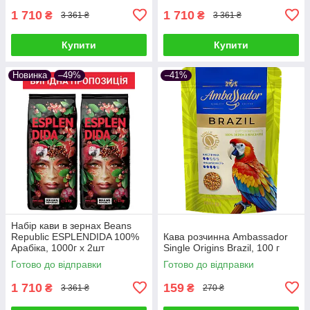
1 710
1 710
₴
₴
3 361 ₴
3 361 ₴
Купити
Купити
Новинка
–49%
–41%
Набір кави в зернах Beans
Republic ESPLENDIDA 100%
Кава розчинна Ambassador
Арабіка, 1000г х 2шт
Single Origins Brazil, 100 г
Готово до відправки
Готово до відправки
1 710
159
₴
₴
3 361 ₴
270 ₴