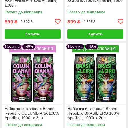
ESPLENDIDA 100% Арабіка,
SOLARIA 100% Арабіка, 1000
1000 г
г
Готово до відправки
Готово до відправки
899
899
₴
₴
1 807 ₴
1 807 ₴
Купити
Купити
Новинка
–49%
Новинка
–49%
Набір кави в зернах Beans
Набір кави в зернах Beans
Republic COLUMBIANA 100%
Republic BRASILIERO 100%
Арабіка, 1000г х 2шт
Арабіка, 1000г х 2шт
Готово до відправки
Готово до відправки