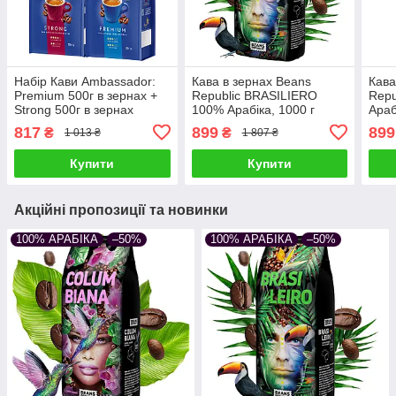
Набір Кави Ambassador:
Кава в зернах Beans
Кава
Premium 500г в зернах +
Republic BRASILIERO
Repu
Strong 500г в зернах
100% Арабіка, 1000 г
Араб
817
899
899
₴
₴
1 013 ₴
1 807 ₴
Купити
Купити
Акційні пропозиції та новинки
100% АРАБІКА
–50%
100% АРАБІКА
–50%