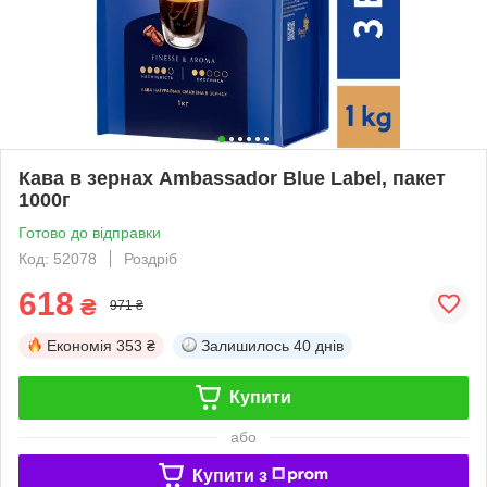
Кава в зернах Ambassador Blue Label, пакет
1000г
Готово до відправки
Код: 52078
Роздріб
618
₴
971 ₴
Економія
353 ₴
Залишилось
40 днів
Купити
або
Купити з