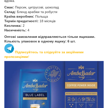
вдома.
Смак:
Персик, цитрусові, шоколад
Склад:
Бленд арабіки та робусти
Країна виробник:
Польща
Термін придатності:
18 місяців
Кислинка:
2
Насиченість:
4
Оптові замовлення відправляються тільки ящиками.
Кількість упаковок в одному ящику: 6 шт.
Підписуйтесь та слідкуйте за акційними
пропозиціями
!