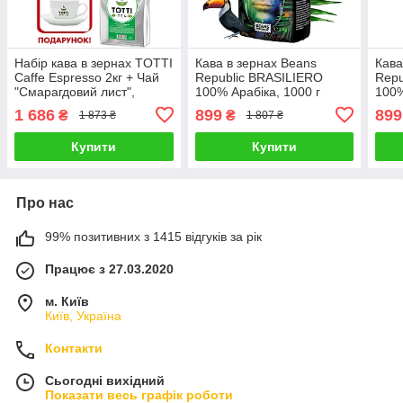
Набір кава в зернах TOTTI
Кава в зернах Beans
Кава
Caffe Espresso 2кг + Чай
Republic BRASILIERO
Repu
"Смарагдовий лист",
100% Арабіка, 1000 г
100%
листовий 250г
1 686
899
899
₴
₴
1 873 ₴
1 807 ₴
Купити
Купити
Про нас
99% позитивних з 1415 відгуків за рік
Працює з 27.03.2020
м. Київ
Київ, Україна
Контакти
Сьогодні вихідний
Показати весь графік роботи