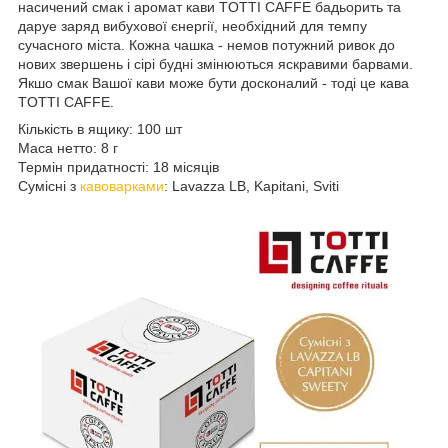
насичений смак і аромат кави TOTTI CAFFE бадьорить та
даруе заряд вибухової єнергії, необхідний для темпу
сучасного міста. Кожна чашка - немов потужний ривок до
нових звершень і сірі будні змінюються яскравими барвами.
Якшо смак Вашої кави може бути досконалий - тоді це кава
TOTTI CAFFE.
Кількість в ящику: 100 шт
Маса нетто: 8 г
Термін придатності: 18 місяців
Сумісні
з
кавоварками
:
Lavazza LB
,
Kapitani
,
Sviti