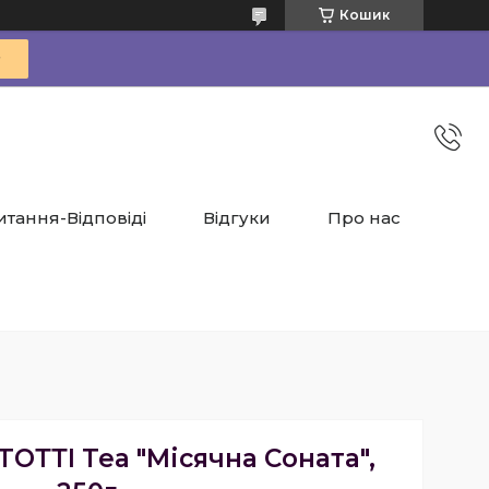
Кошик
итання-Відповіді
Відгуки
Про нас
TОТТІ Tea "Місячна Соната",