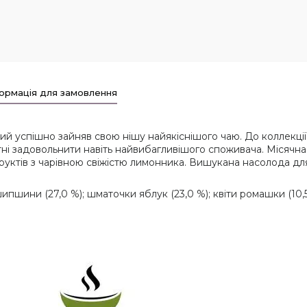
ормація для замовлення
й успішно зайняв свою нішу найякіснішого чаю. До коллекції
здатні задовольнити навіть найвибагливішого споживача. Міся
фруктів з чарівною свіжістю лимонника. Вишукана насолода для
пшини (27,0 %); шматочки яблук (23,0 %); квіти ромашки (10,5 %