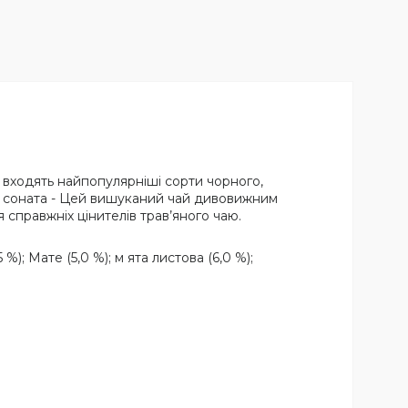
 входять найпопулярніші сорти чорного,
чна соната - Цей вишуканий чай дивовижним
 справжніх цінителів трав’яного чаю.
); Мате (5,0 %); м ята листова (6,0 %);