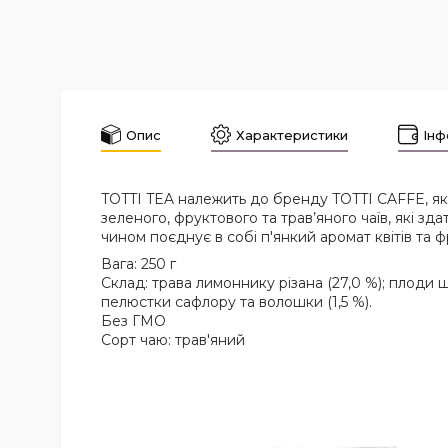
Опис
Характеристики
Інф
TOTTI TEA належить до бренду TOTTI CAFFE, яки
зеленого, фруктового та трав’яного чаїв, які 
чином поєднує в собі п'янкий аромат квітів та 
Вага: 250 г
Склад: трава лимоннику різана (27,0 %); плоди ши
пелюстки сафлору та волошки (1,5 %).
Без ГМО
Сорт чаю: трав'яний