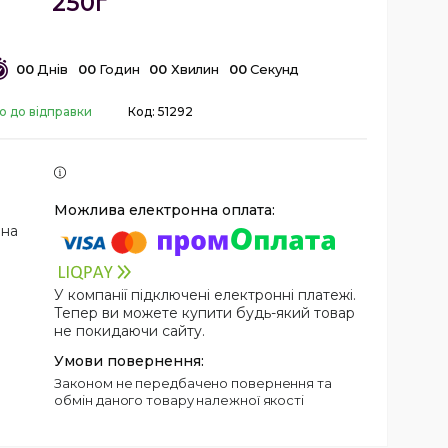
250г
0
0
Днів
0
0
Годин
0
0
Хвилин
0
0
Секунд
о до відправки
Код:
51292
 на
У компанії підключені електронні платежі.
Тепер ви можете купити будь-який товар
не покидаючи сайту.
Законом не передбачено повернення та
обмін даного товару належної якості