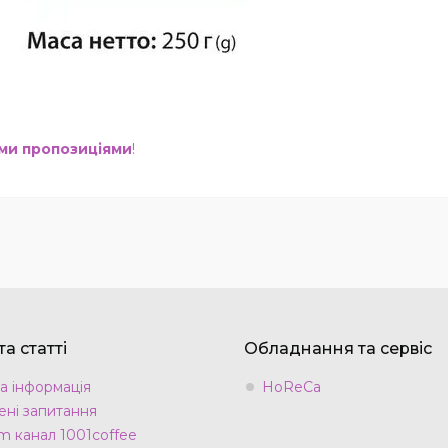
ими пропозиціями
!
а статті
Обладнання та сервіс
а інформація
HoReCa
ні запитання
m канал 1001coffee