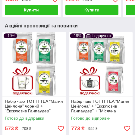
Купити
Купити
Акційні пропозиції та новинки
–19%
–19%
Подарунок
Набір чаю TOTTI TEA "Магия
Набір чаю TOTTI TEA "Магия
Цейлона" чорний +
Цейлона" + "Ексклюзив
"Ексклюзив Ганпаудер"
Ганпаудер" + "Місячна
зелений + "Місячна Соната"
Соната" + "Королівський сад"
Готово до відправки
Готово до відправки
трав'яний
573
773
₴
₴
708 ₴
955 ₴