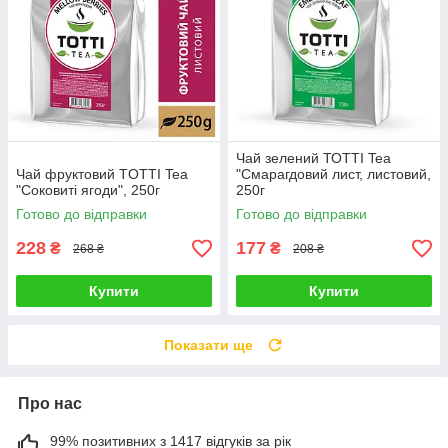
Чай зелений ТОТТІ Tea
Чай фруктовий TОТТІ Tea
"Смарагдовий лист, листовий,
"Соковиті ягоди", 250г
250г
Готово до відправки
Готово до відправки
228
177
₴
₴
268 ₴
208 ₴
Купити
Купити
Показати ще
Про нас
99% позитивних з 1417 відгуків за рік