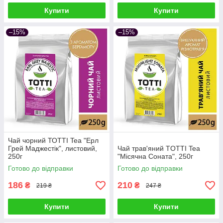
Купити
Купити
–15%
–15%
Чай чорний ТОТТІ Tea "Ерл
Грей Маджестік", листовий,
Чай трав'яний TОТТІ Tea
250г
"Місячна Соната", 250г
Готово до відправки
Готово до відправки
186
210
₴
₴
219 ₴
247 ₴
Купити
Купити