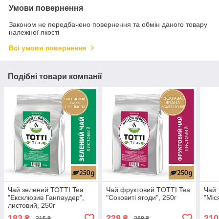
Умови повернення
Законом не передбачено повернення та обмін даного товару
належної якості
Всі умови повернення
Подібні товари компанії
Чай зелений ТОТТІ Tea
Чай фруктовий TОТТІ Tea
Чай 
"Ексклюзив Ганпаудер",
"Соковиті ягоди", 250г
"Міс
листовий, 250г
183
228
210
₴
₴
215 ₴
268 ₴