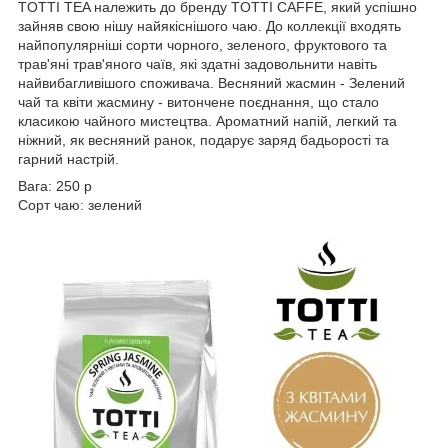
TOTTI TEA належить до бренду TOTTI CAFFE, який успішно
зайняв свою нішу найякіснішого чаю. До коллекції входять
найпопулярніші сорти чорного, зеленого, фруктового та
трав'яні трав'яного чаїв, які здатні задовольнити навіть
найвибагливішого споживача. Весняний жасмин - Зелений
чай та квіти жасмину - витончене поєднання, що стало
класикою чайного мистецтва. Ароматний напій, легкий та
ніжний, як весняний ранок, подарує заряд бадьорості та
гарний настрій.
Вага: 250 р
Сорт чаю: зелений