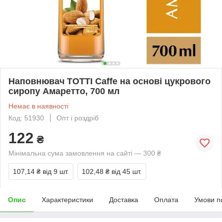
Наповнювач TOTTI Caffe на основі цукрового
сиропу Амаретто, 700 мл
Немає в наявності
Код: 51930
Опт і роздріб
122
₴
Мінімальна сума замовлення на сайті — 300 ₴
107,14 ₴
від 9 шт.
102,48 ₴
від 45 шт.
Опис
Характеристики
Доставка
Оплата
Умови п