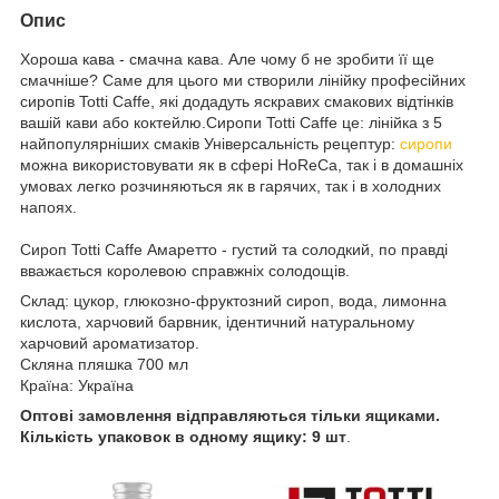
Опис
Хороша кава - смачна кава. Але чому б не зробити її ще
смачніше? Саме для цього ми створили лінійку професійних
сиропів Totti Caffe, які додадуть яскравих смакових відтінків
вашій кави або коктейлю.Сиропи Totti Caffe це: лінійка з 5
найпопулярніших смаків Універсальність рецептур:
сиропи
можна використовувати як в сфері HoReCa, так і в домашніх
умовах легко розчиняються як в гарячих, так і в холодних
напоях.
Сироп Totti Caffe Амаретто - густий та солодкий, по правді
вважається королевою справжніх солодощів.
Склад: цукор, глюкозно-фруктозний сироп, вода, лимонна
кислота, харчовий барвник, ідентичний натуральному
харчовий ароматизатор.
Скляна пляшка 700 мл
Країна: Україна
Оптові замовлення відправляються тільки ящиками.
Кількість упаковок в одному ящику: 9 шт
.