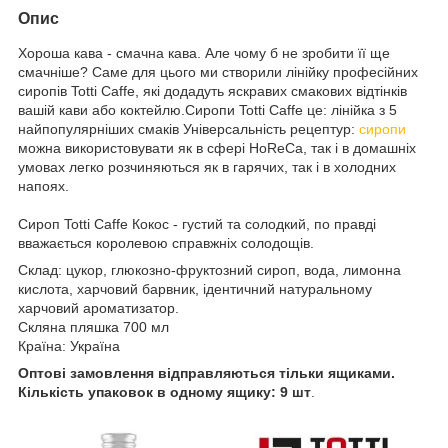
Опис
Хороша кава - смачна кава. Але чому б не зробити її ще
смачніше? Саме для цього ми створили лінійку професійних
сиропів Totti Caffe, які додадуть яскравих смакових відтінків
вашій кави або коктейлю.Сиропи Totti Caffe це: лінійка з 5
найпопулярніших смаків Універсальність рецептур:
сиропи
можна використовувати як в сфері HoReCa, так і в домашніх
умовах легко розчиняються як в гарячих, так і в холодних
напоях.
Сироп Totti Caffe Кокос - густий та солодкий, по правді
вважається королевою справжніх солодощів.
Склад: цукор, глюкозно-фруктозний сироп, вода, лимонна
кислота, харчовий барвник, ідентичний натуральному
харчовий ароматизатор.
Скляна пляшка 700 мл
Країна: Україна
Оптові замовлення відправляються тільки ящиками.
Кількість упаковок в одному ящику: 9 шт
.