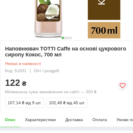
Наповнювач TOTTI Caffe на основі цукрового
сиропу Кокос, 700 мл
Немає в наявності
Код: 51931
Опт і роздріб
122
₴
Мінімальна сума замовлення на сайті — 300 ₴
107,14 ₴
від 9 шт.
102,48 ₴
від 45 шт.
Опис
Характеристики
Доставка
Оплата
Умови п