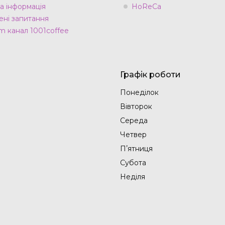
а інформація
HoReCa
ні запитання
m канал 1001coffee
Графік роботи
Понеділок
Вівторок
Середа
Четвер
Пʼятниця
Субота
Неділя