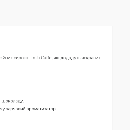
йних сиропів Totti Caffe, які додадуть яскравих
в шоколаду.
ому харчовий ароматизатор.