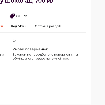
у Шоколад, 700 мл
ОПТ 9!
ті
Код:
51928
Оптом і в роздріб
Законом не передбачено повернення та
 на
обмін даного товару належної якості