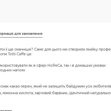
ормація для замовлення
ти її ще смачніше? Саме для цього ми створили лінійку професі
пи Totti Caffe це:
користовувати як в сфері HoReCa, так і в домашніх умовах
олодних напоях
 смак какао-зерен, який не залишить байдужим усіх любителі
а, лимонна кислота, харчовий барвник, ідентичний натуральн
иками.