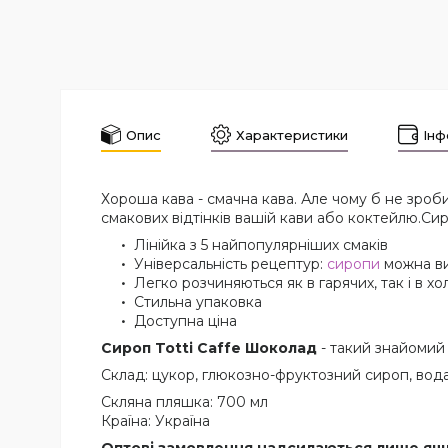
Опис
Характеристики
Інф
Хороша кава - смачна кава. Але чому б не зроби
смакових відтінків вашій кави або коктейлю.Сиро
Лінійка з 5 найпопулярніших смаків
Універсальність рецептур:
сиропи
можна ви
Легко розчиняються як в гарячих, так і в х
Стильна упаковка
Доступна ціна
Сироп Totti Caffe Шоколад
- такий знайомий
Склад: цукор, глюкозно-фруктозний сироп, вод
Скляна пляшка: 700 мл
Країна: Україна
Оптові замовлення надсилаються лише ящ