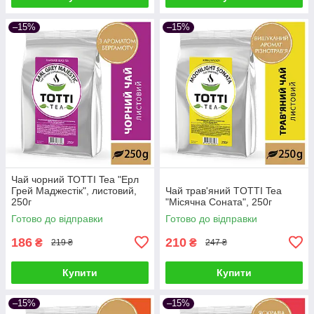
–15%
–15%
Чай чорний ТОТТІ Tea "Ерл
Грей Маджестік", листовий,
Чай трав'яний TОТТІ Tea
250г
"Місячна Соната", 250г
Готово до відправки
Готово до відправки
186
210
₴
₴
219 ₴
247 ₴
Купити
Купити
–15%
–15%