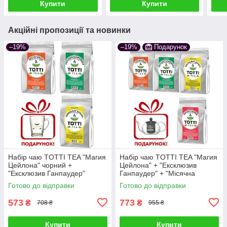
Купити
Купити
Акційні пропозиції та новинки
–19%
–19%
Подарунок
Набір чаю TOTTI TEA "Магия
Набір чаю TOTTI TEA "Магия
Цейлона" чорний +
Цейлона" + "Ексклюзив
"Ексклюзив Ганпаудер"
Ганпаудер" + "Місячна
зелений + "Місячна Соната"
Соната" + "Королівський сад"
Готово до відправки
Готово до відправки
трав'яний
573
773
₴
₴
708 ₴
955 ₴
Купити
Купити