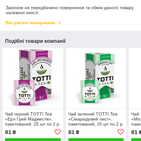
Законом не передбачено повернення та обмін даного товару
належної якості
Всі умови повернення
Подібні товари компанії
Чай чорний TOTTI Tea
Чай зелений TOTTI Tea
Чай 
«Ерл Грей Маджестік»,
«Смарагдовий лист»,
«Міс
пакетований, 25 шт по 2 р.
пакетований, 25 шт по 2 р.
паке
р.
81
81
81
₴
₴