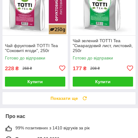
Чай зелений ТОТТІ Tea
Чай фруктовий TОТТІ Tea
"Смарагдовий лист, листовий,
"Соковиті ягоди", 250г
250г
Готово до відправки
Готово до відправки
228
177
₴
₴
268 ₴
208 ₴
Купити
Купити
Показати ще
Про нас
99% позитивних з 1410 відгуків за рік