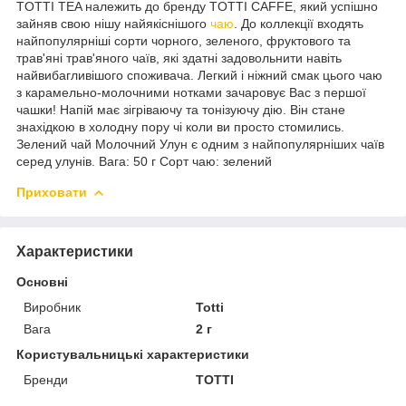
TOTTI TEA належить до бренду TOTTI CAFFE, який успішно
зайняв свою нішу найякіснішого
чаю
. До коллекції входять
найпопулярніші сорти чорного, зеленого, фруктового та
трав'яні трав'яного чаїв, які здатні задовольнити навіть
найвибагливішого споживача. Легкий і ніжний смак цього чаю
з карамельно-молочними нотками зачаровує Вас з першої
чашки! Напій має зігріваючу та тонізуючу дію. Він стане
знахідкою в холодну пору чі коли ви просто стомились.
Зелений чай Молочний Улун є одним з найпопулярніших чаїв
серед улунів. Вага: 50 г Сорт чаю: зелений
Приховати
Характеристики
Основні
Виробник
Totti
Вага
2 г
Користувальницькі характеристики
Бренди
TOTTI