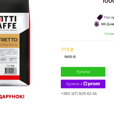
100
Топ 
0
0
Дні
Готов
719 ₴
903 ₴
Купити
Купити з
+380 (67) 829-62-46