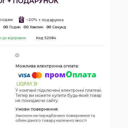
0г + ПОДАРУНОК
продаж
–20%
в
0
0
Годин
0
0
Хвилин
0
0
Секунд
о до відправки
Код:
52084
У компанії підключені електронні платежі.
Тепер ви можете купити будь-який товар
не покидаючи сайту.
Законом не передбачено повернення та
обмін даного товару належної якості