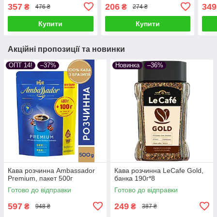
357
206
349
₴
₴
476 ₴
274 ₴
Купити
Купити
Акційні пропозиції та новинки
ОПТ 14!
–37%
Новинка
–36%
Кава розчинна Ambassador
Кава розчинна LeCafe Gold,
Premium, пакет 500г
банка 190г*8
Готово до відправки
Готово до відправки
597
249
₴
₴
948 ₴
387 ₴