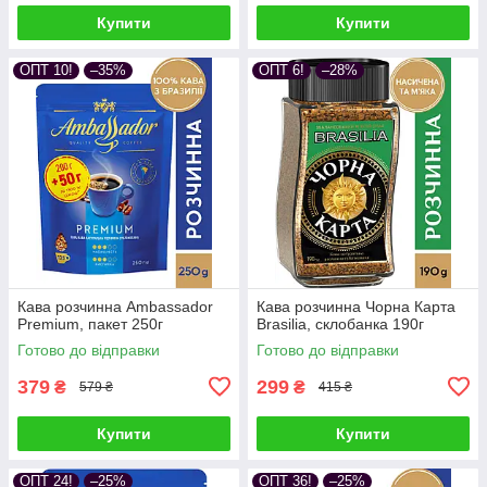
Купити
Купити
ОПТ 10!
–35%
ОПТ 6!
–28%
Кава розчинна Ambassador
Кава розчинна Чорна Карта
Premium, пакет 250г
Brasilia, склобанка 190г
Готово до відправки
Готово до відправки
379
299
₴
₴
579 ₴
415 ₴
Купити
Купити
ОПТ 24!
–25%
ОПТ 36!
–25%