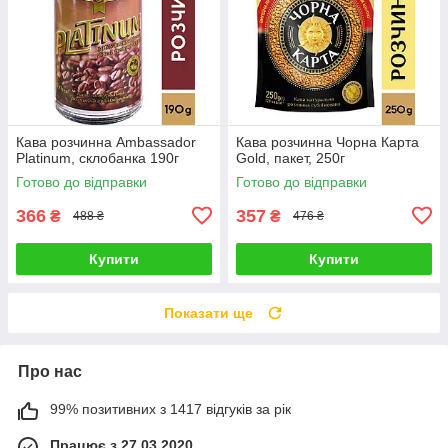
Кава розчинна Ambassador
Кава розчинна Чорна Карта
Platinum, склобанка 190г
Gold, пакет, 250г
Готово до відправки
Готово до відправки
366
357
₴
₴
488 ₴
476 ₴
Купити
Купити
Показати ще
Про нас
99% позитивних з 1417 відгуків за рік
Працює з 27.03.2020