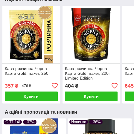
Кава розчинна Чорна
Кава розчинна Чорна
Кава
Карта Gold, пакет, 250г
Карта Gold, пакет, 200г
Карт
Limited Edition
357
404
645
₴
₴
476 ₴
Купити
Купити
Акційні пропозиції та новинки
ОПТ 14!
–37%
Новинка
–36%