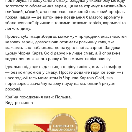
поціновувачів вишуканого смаку. Завдяки унікальному методу
золотистого обсмаження зерен, ця кава отримує надзвичайно
глибокий, м’який, але водночас насичений смаковий профіль.
Кожна чашка — це витончене поєднання багатого аромату й
збалансованої гірчинки з тонкими нотками горіхів, карамелі та
легкого диму.
Процес сублімації зберігає максимум природних властивостей
кавових зерен, дозволяючи отримати розчинну каву, яка
максимально наближена до натуральної заварної. Завдяки
цьому Чорна Карта Gold дарує не лише смак, а й справжнє
задоволення кожного ранку або в моменти відпочинку.
Ідеально підходить для тих, хто цінує якість, стиль і комфорт
— без компромісів у смаку. Просто додайте гарячої води — і
насолоджуйтесь моментом із Чорною Картою Gold, яка
перетворює звичайну кавову паузу на маленький ритуал
розкоші.
Країна походження кави: Польща.
Вид: розчинна