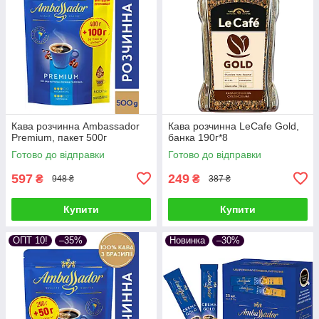
Кава розчинна Ambassador
Кава розчинна LeCafe Gold,
Premium, пакет 500г
банка 190г*8
Готово до відправки
Готово до відправки
597
249
₴
₴
948 ₴
387 ₴
Купити
Купити
ОПТ 10!
–35%
Новинка
–30%