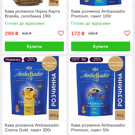
Кава розчинна Чорна Карта
Кава розчинна Ambassador
Brasilia, склобанка 190г
Premium, пакет 100г
Готово до відправки
Готово до відправки
299
172
₴
₴
415 ₴
230 ₴
Купити
Купити
Новинка
–25%
ОПТ 36!
–25%
Кава розчинна Ambassador
Кава розчинна Ambassador
Crema Gold, пакет 300г
Premium, пакет 50г