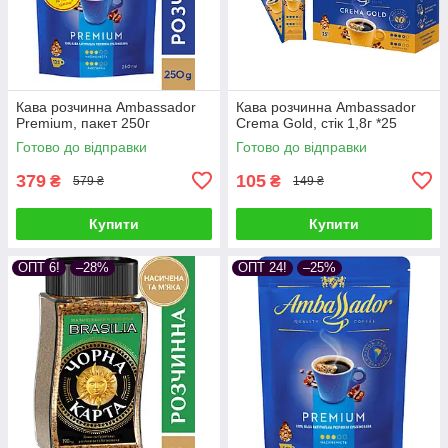
Кава розчинна Ambassador
Кава розчинна Ambassador
Premium, пакет 250г
Crema Gold, стік 1,8г *25
Готово до відправки
Готово до відправки
379
105
₴
₴
579 ₴
149 ₴
Купити
Купити
ОПТ 6!
–28%
ОПТ 24!
–25%