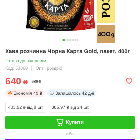
Кава розчинна Чорна Карта Gold, пакет, 400г
Готово до відправки
Код: 53860
Опт і роздріб
640
₴
689 ₴
Економія
49 ₴
Залишилось
42 дні
403,52 ₴
від 8 шт.
385,97 ₴
від 24 шт.
Купити
або