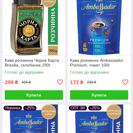
Кава розчинна Чорна Карта
Кава розчинна Ambassador
Brasilia, склобанка 190г
Premium, пакет 100г
Готово до відправки
Готово до відправки
299
172
₴
₴
415 ₴
230 ₴
Купити
Купити
Новинка
–25%
ОПТ 36!
–25%