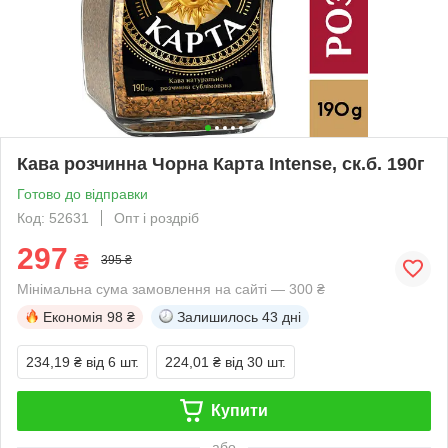
Кава розчинна Чорна Карта Intense, ск.б. 190г
Готово до відправки
Код: 52631
Опт і роздріб
297
₴
395 ₴
Мінімальна сума замовлення на сайті — 300 ₴
Економія
98 ₴
Залишилось
43 дні
234,19 ₴
від 6 шт.
224,01 ₴
від 30 шт.
Купити
або