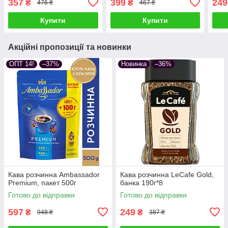
357
399
249
₴
₴
476 ₴
467 ₴
Купити
Купити
Акційні пропозиції та новинки
ОПТ 14!
–37%
Новинка
–36%
Кава розчинна Ambassador
Кава розчинна LeCafe Gold,
Premium, пакет 500г
банка 190г*8
Готово до відправки
Готово до відправки
597
249
₴
₴
948 ₴
387 ₴