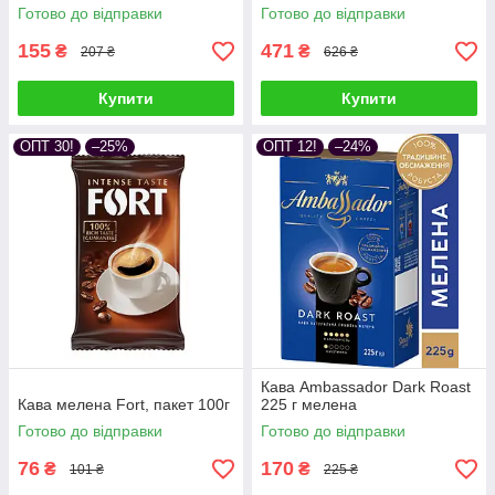
Готово до відправки
Готово до відправки
155
471
₴
₴
207 ₴
626 ₴
Купити
Купити
ОПТ 30!
–25%
ОПТ 12!
–24%
Кава Ambassador Dark Roast
Кава мелена Fort, пакет 100г
225 г мелена
Готово до відправки
Готово до відправки
76
170
₴
₴
101 ₴
225 ₴