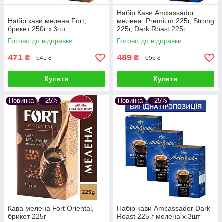
Набір Кави Ambassador
Набір кави мелена Fort,
мелена: Premium 225г, Strong
брикет 250г х 3шт
225г, Dark Roast 225г
Готово до відправки
Готово до відправки
471
489
₴
₴
641 ₴
656 ₴
Купити
Купити
Новинка
–25%
Новинка
–25%
Кава мелена Fort Oriental,
Набір кави Ambassador Dark
брикет 225г
Roast 225 г мелена х 3шт