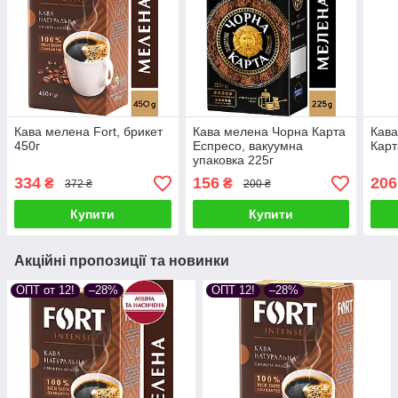
Кава мелена Fort, брикет
Кава мелена Чорна Карта
Кава
450г
Еспресо, вакуумна
Карт
упаковка 225г
334
156
206
₴
₴
372 ₴
200 ₴
Купити
Купити
Акційні пропозиції та новинки
ОПТ от 12!
–28%
ОПТ 12!
–28%