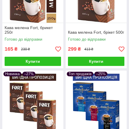
Кава мелена Fort, брикет
250г
Кава мелена Fort, брікет 500г
Готово до відправки
Готово до відправки
165
299
₴
₴
230 ₴
413 ₴
Купити
Купити
Новинка
–27%
Топ продажів
–25%