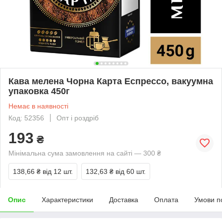
Кава мелена Чорна Карта Еспрессо, вакуумна
упаковка 450г
Немає в наявності
Код: 52356
Опт і роздріб
193
₴
Мінімальна сума замовлення на сайті — 300 ₴
138,66 ₴
від 12 шт.
132,63 ₴
від 60 шт.
Опис
Характеристики
Доставка
Оплата
Умови п