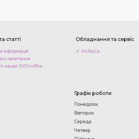
а статті
Обладнання та сервіс
а інформація
HoReCa
ні запитання
m канал 1001coffee
Графік роботи
Понеділок
Вівторок
Середа
Четвер
Пʼятниця