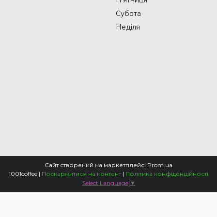
Субота
Неділя
Сайт створений на маркетплейсі
Prom.ua
1001coffee |
Поскаржитися на контент
|
Політика конфіденційності
Select Language
▼