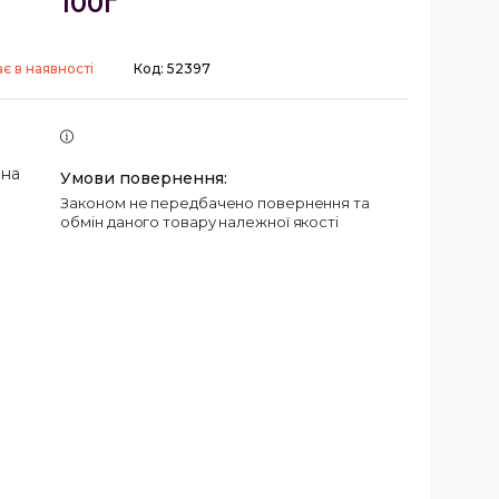
100г
є в наявності
Код:
52397
 на
Законом не передбачено повернення та
обмін даного товару належної якості