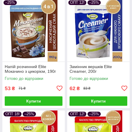
–25%
ОПТ 12!
–25%
Напій розчинний Elite
Замінник вершків Elite
Мокачино з цикорієм, 190г
Creamer, 200г
Готово до відправки
Готово до відправки
53
62
₴
₴
71 ₴
83 ₴
Купити
Купити
ОПТ 18!
–25%
ОПТ 12!
–25%