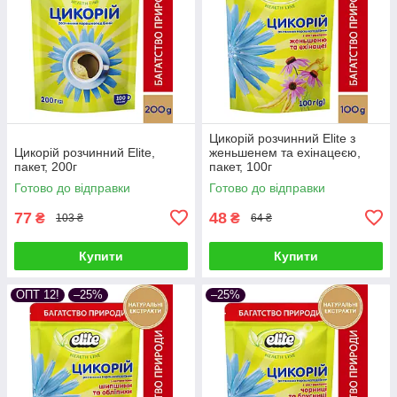
Цикорій розчинний Elite з
Цикорій розчинний Elite,
женьшенем та ехінацеєю,
пакет, 200г
пакет, 100г
Готово до відправки
Готово до відправки
77
48
₴
₴
103 ₴
64 ₴
Купити
Купити
ОПТ 12!
–25%
–25%