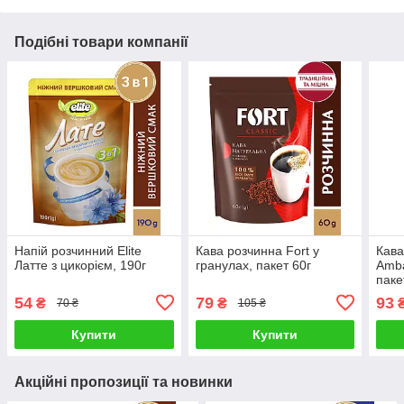
Подібні товари компанії
Напій розчинний Elite
Кава розчинна Fort у
Кава
Латте з цикорієм, 190г
гранулах, пакет 60г
Amba
паке
54
79
93
₴
₴
70 ₴
105 ₴
Купити
Купити
Акційні пропозиції та новинки