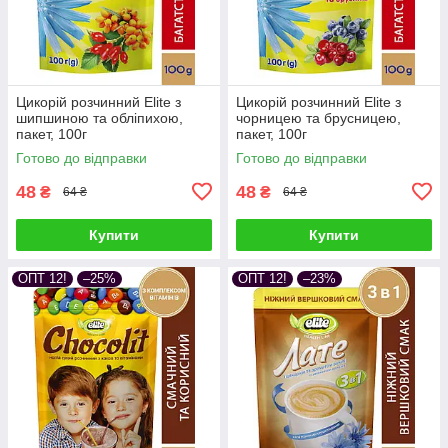
Цикорій розчинний Elite з
Цикорій розчинний Elite з
шипшиною та обліпихою,
чорницею та брусницею,
пакет, 100г
пакет, 100г
Готово до відправки
Готово до відправки
48
48
₴
₴
64 ₴
64 ₴
Купити
Купити
ОПТ 12!
–25%
ОПТ 12!
–23%