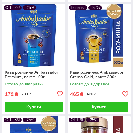
ОПТ 24!
–25%
Новинка
–25%
Кава розчинна Ambassador
Кава розчинна Ambassador
Premium, пакет 100г
Crema Gold, пакет 300г
Готово до відправки
Готово до відправки
172
465
₴
₴
230 ₴
620 ₴
Купити
Купити
ОПТ 36!
–25%
ОПТ 6!
–25%