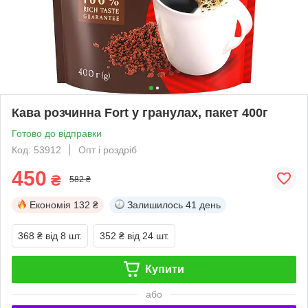
Кава розчинна Fort у гранулах, пакет 400г
Готово до відправки
Код: 53912
Опт і роздріб
450
₴
582 ₴
Економія
132 ₴
Залишилось
41 день
368 ₴
від 8 шт.
352 ₴
від 24 шт.
Купити
або