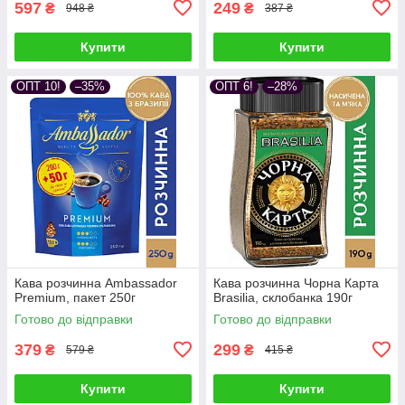
597
249
₴
₴
948 ₴
387 ₴
Купити
Купити
ОПТ 10!
–35%
ОПТ 6!
–28%
Кава розчинна Ambassador
Кава розчинна Чорна Карта
Premium, пакет 250г
Brasilia, склобанка 190г
Готово до відправки
Готово до відправки
379
299
₴
₴
579 ₴
415 ₴
Купити
Купити