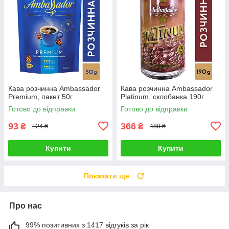
Кава розчинна Ambassador
Кава розчинна Ambassador
Premium, пакет 50г
Platinum, склобанка 190г
Готово до відправки
Готово до відправки
93
366
₴
₴
124 ₴
488 ₴
Купити
Купити
Показати ще
Про нас
99% позитивних з 1417 відгуків за рік