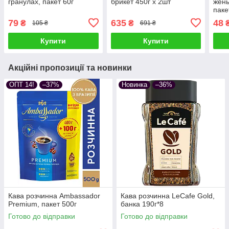
гранулах, пакет 60г
брикет 450г х 2шт
жень
паке
79
635
48
₴
₴
105 ₴
691 ₴
Купити
Купити
Акційні пропозиції та новинки
ОПТ 14!
–37%
Новинка
–36%
Кава розчинна Ambassador
Кава розчинна LeCafe Gold,
Premium, пакет 500г
банка 190г*8
Готово до відправки
Готово до відправки