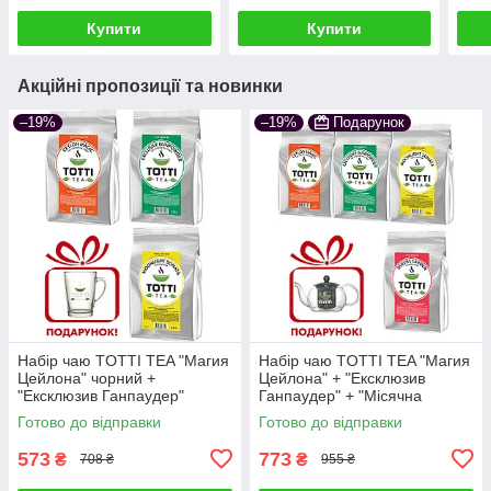
Купити
Купити
Акційні пропозиції та новинки
–19%
–19%
Подарунок
Набір чаю TOTTI TEA "Магия
Набір чаю TOTTI TEA "Магия
Цейлона" чорний +
Цейлона" + "Ексклюзив
"Ексклюзив Ганпаудер"
Ганпаудер" + "Місячна
зелений + "Місячна Соната"
Соната" + "Королівський сад"
Готово до відправки
Готово до відправки
трав'яний
573
773
₴
₴
708 ₴
955 ₴