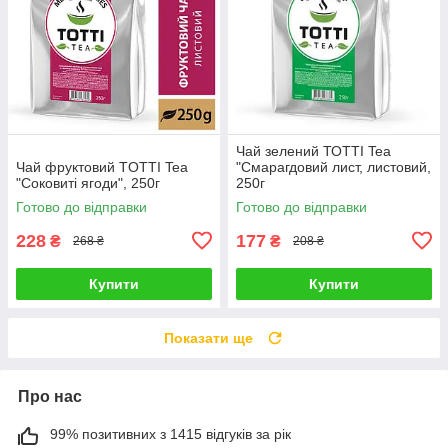
Чай зелений ТОТТІ Tea
Чай фруктовий TОТТІ Tea
"Смарагдовий лист, листовий,
"Соковиті ягоди", 250г
250г
Готово до відправки
Готово до відправки
228
177
₴
₴
268 ₴
208 ₴
Купити
Купити
Показати ще
Про нас
99% позитивних з 1415 відгуків за рік