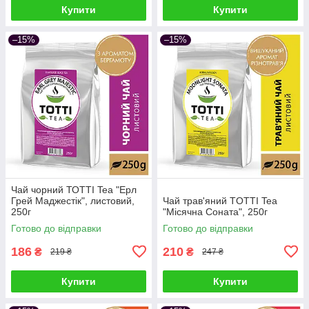
Купити
Купити
–15%
–15%
Чай чорний ТОТТІ Tea "Ерл
Грей Маджестік", листовий,
Чай трав'яний TОТТІ Tea
250г
"Місячна Соната", 250г
Готово до відправки
Готово до відправки
186
210
₴
₴
219 ₴
247 ₴
Купити
Купити