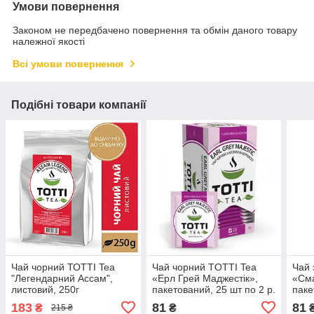
Умови повернення
Законом не передбачено повернення та обмін даного товару
належної якості
Всі умови повернення
Подібні товари компанії
Чай чорний ТОТТІ Tea
Чай чорний TOTTI Tea
Чай 
"Легендарний Ассам",
«Ерл Грей Маджестік»,
«Сма
листовий, 250г
пакетований, 25 шт по 2 р.
паке
183
81
81
₴
₴
215 ₴