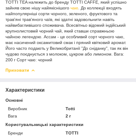
TOTTI TEA належить до бренду TOTTI CAFFE, який успішно
зайняв свою нішу найякіснішого
чаю
. До коллекції входять
найпопулярніші сорти чорного, зеленого, фруктового та
трав'яні трав'яного чаїв, які здатні задовольнити навіть
найвибагливішого споживача. Всесвітньо відомий індійський
крупнолистовмй чорний чай, який ставши справжньою
чайною легендою. Ассам - це особливий сорт чорного чаю,
має насичений оксамитовий смак і пряний квітковий аромат.
Його часто подають у Великобританії "До сніданку", так як він
чудово поєднується з молоком, цукром або лимоном. Вага:
200 г Сорт чаю: чорний
Приховати
Характеристики
Основні
Виробник
Totti
Вага
2 г
Користувальницькі характеристики
Бренди
TOTTI