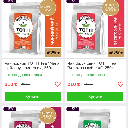
–15%
–15%
Чай чорний ТОТТІ Tea "Магія
Чай фруктовий ТОТТІ Tea
Цейлону", листовий, 250г
"Королівський сад", 250г
Готово до відправки
Готово до відправки
210
210
₴
₴
247 ₴
247 ₴
Купити
Купити
–15%
–15%