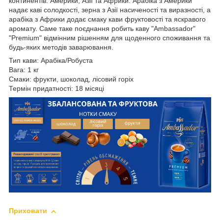
континентів: Америки, Азії та Африки. Арабіка з Америки
надає каві солодкості, зерна з Азії насиченості та виразності, а
арабіка з Африки додає смаку кави фруктовості та яскравого
аромату. Саме таке поєднання робить каву "Ambassador"
"Premium" відмінним рішенням для щоденного споживання та
будь-яких методів заварювання.
Тип
кави
:
Арабіка/Робуста
Вага
:
1 к
г
Смаки
:
фрукти, шоколад, лісовий горіх
Термін
придатності
:
18
місяці
Приховати