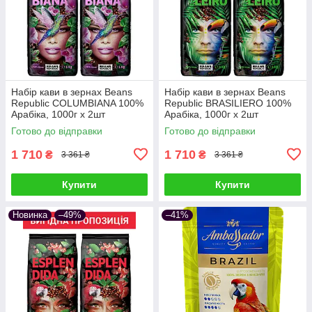
Набір кави в зернах Beans
Набір кави в зернах Beans
Republic COLUMBIANA 100%
Republic BRASILIERO 100%
Арабіка, 1000г х 2шт
Арабіка, 1000г х 2шт
Готово до відправки
Готово до відправки
1 710
1 710
₴
₴
3 361 ₴
3 361 ₴
Купити
Купити
Новинка
–49%
–41%