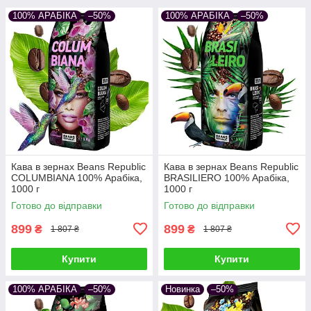
100% АРАБІКА
–50%
100% АРАБІКА
–50%
Кава в зернах Beans Republic
Кава в зернах Beans Republic
COLUMBIANA 100% Арабіка,
BRASILIERO 100% Арабіка,
1000 г
1000 г
Готово до відправки
Готово до відправки
899
899
₴
₴
1 807 ₴
1 807 ₴
Купити
Купити
100% АРАБІКА
–50%
Новинка
–50%