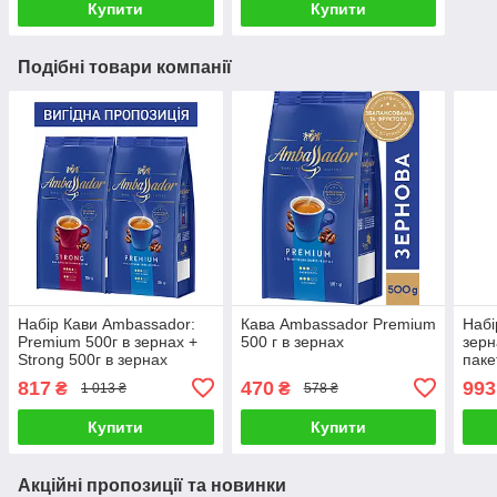
Купити
Купити
Подібні товари компанії
Набір Кави Ambassador:
Кава Ambassador Premium
Набі
Premium 500г в зернах +
500 г в зернах
зерн
Strong 500г в зернах
паке
817
470
993
₴
₴
1 013 ₴
578 ₴
Купити
Купити
Акційні пропозиції та новинки