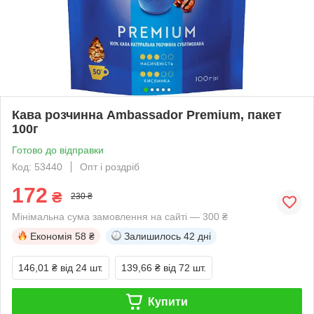
Кава розчинна Ambassador Premium, пакет
100г
Готово до відправки
Код: 53440
Опт і роздріб
172
₴
230 ₴
Мінімальна сума замовлення на сайті — 300 ₴
Економія
58 ₴
Залишилось
42 дні
146,01 ₴
від 24 шт.
139,66 ₴
від 72 шт.
Купити