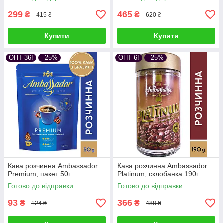
299
465
₴
₴
415 ₴
620 ₴
Купити
Купити
ОПТ 36!
–25%
ОПТ 6!
–25%
Кава розчинна Ambassador
Кава розчинна Ambassador
Premium, пакет 50г
Platinum, склобанка 190г
Готово до відправки
Готово до відправки
93
366
₴
₴
124 ₴
488 ₴