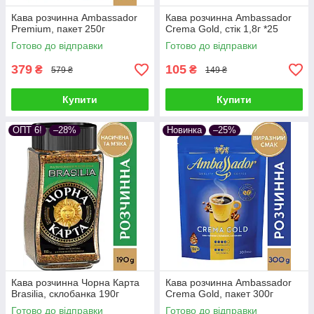
Кава розчинна Ambassador
Кава розчинна Ambassador
Premium, пакет 250г
Crema Gold, стік 1,8г *25
Готово до відправки
Готово до відправки
379
105
₴
₴
579 ₴
149 ₴
Купити
Купити
ОПТ 6!
–28%
Новинка
–25%
Кава розчинна Чорна Карта
Кава розчинна Ambassador
Brasilia, склобанка 190г
Crema Gold, пакет 300г
Готово до відправки
Готово до відправки