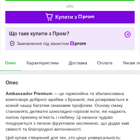
або
Купити з
Що таке купити з Пром?
Замовлення під захистом
Опис
Характеристики
Доставка
Оплата
Умови п
Опис
Ambassador Premium
— це гармонійна та збалансована
композиція добірної арабіки з Бразилії, яка розкривається в
кожній чашці багатим смаковим профілем. Основу смаку
становлять делікатні шоколадно-горіхові ноти, які надають
напою приємну м’якість і глибину. Ці нюанси чудово
поєднуються з легкою фруктовою кислинкою, що додає каві
свіжості та благородної витонченості.
Цей купаж створений для тих, хто цінує універсальність: