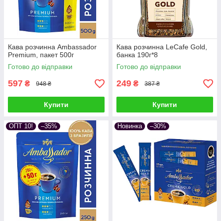
Кава розчинна Ambassador
Кава розчинна LeCafe Gold,
Premium, пакет 500г
банка 190г*8
Готово до відправки
Готово до відправки
597
249
₴
₴
948 ₴
387 ₴
Купити
Купити
ОПТ 10!
–35%
Новинка
–30%