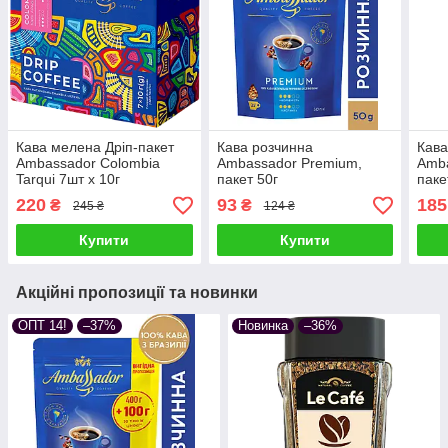
Кава мелена Дріп-пакет
Кава розчинна
Кава
Ambassador Colombia
Ambassador Premium,
Amba
Tarqui 7шт х 10г
пакет 50г
паке
220
93
185
₴
₴
245 ₴
124 ₴
Купити
Купити
Акційні пропозиції та новинки
ОПТ 14!
–37%
Новинка
–36%