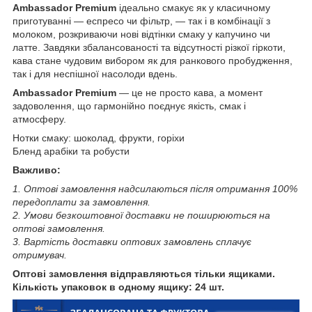
Ambassador Premium
ідеально смакує як у класичному
приготуванні — еспресо чи фільтр, — так і в комбінації з
молоком, розкриваючи нові відтінки смаку у капучино чи
латте. Завдяки збалансованості та відсутності різкої гіркоти,
кава стане чудовим вибором як для ранкового пробудження,
так і для неспішної насолоди вдень.
Ambassador Premium
— це не просто кава, а момент
задоволення, що гармонійно поєднує якість, смак і
атмосферу.
Нотки смаку: шоколад, фрукти, горіхи
Бленд арабіки та робусти
Важливо:
1. Оптові замовлення надсилаються після отримання 100%
передоплати за замовлення.
2. Умови безкоштовної доставки не поширюються на
оптові замовлення.
3. Вартість доставки оптових замовлень сплачує
отримувач.
Оптові замовлення відправляються тільки ящиками.
Кількість упаковок в одному ящику: 24 шт.