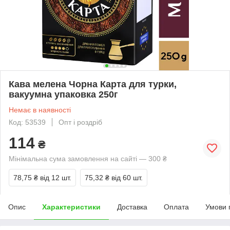
Кава мелена Чорна Карта для турки,
вакуумна упаковка 250г
Немає в наявності
Код: 53539
Опт і роздріб
114
₴
Мінімальна сума замовлення на сайті — 300 ₴
78,75 ₴
від 12 шт.
75,32 ₴
від 60 шт.
Опис
Характеристики
Доставка
Оплата
Умови 