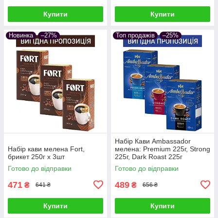
Купити
Купити
Новинка
–27%
Топ продажів
–25%
Набір Кави Ambassador
Набір кави мелена Fort,
мелена: Premium 225г, Strong
брикет 250г х 3шт
225г, Dark Roast 225г
Готово до відправки
Готово до відправки
471
489
₴
₴
641 ₴
656 ₴
Купити
Купити