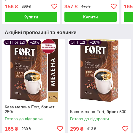
156
357
165
₴
₴
200 ₴
476 ₴
Купити
Купити
Акційні пропозиції та новинки
ОПТ от 12!
–28%
ОПТ 12!
–28%
Кава мелена Fort, брикет
250г
Кава мелена Fort, брікет 500г
Готово до відправки
Готово до відправки
165
299
₴
₴
230 ₴
413 ₴