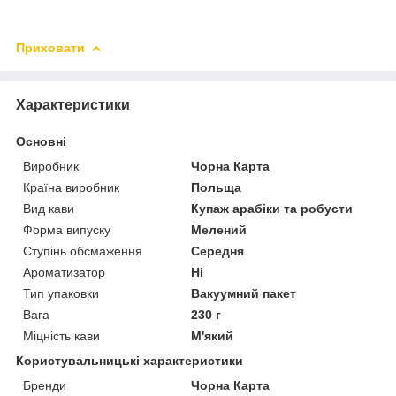
Приховати
Характеристики
Основні
Виробник
Чорна Карта
Країна виробник
Польща
Вид кави
Купаж арабіки та робусти
Форма випуску
Мелений
Ступінь обсмаження
Середня
Ароматизатор
Ні
Тип упаковки
Вакуумний пакет
Вага
230 г
Міцність кави
М'який
Користувальницькі характеристики
Бренди
Чорна Карта