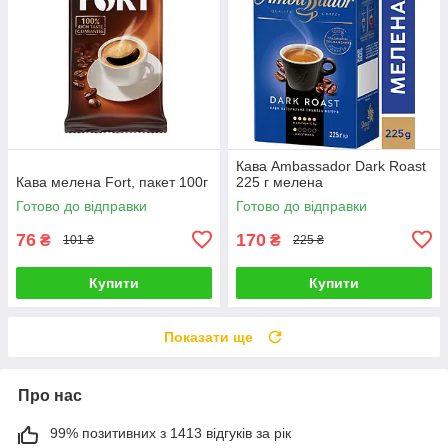
Кава Ambassador Dark Roast
Кава мелена Fort, пакет 100г
225 г мелена
Готово до відправки
Готово до відправки
76
170
₴
₴
101 ₴
225 ₴
Купити
Купити
Показати ще
Про нас
99% позитивних з 1413 відгуків за рік