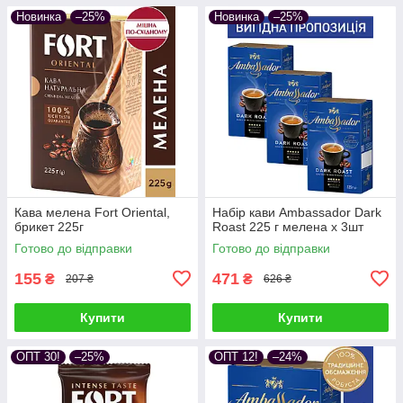
Новинка
–25%
Новинка
–25%
Кава мелена Fort Oriental,
Набір кави Ambassador Dark
брикет 225г
Roast 225 г мелена х 3шт
Готово до відправки
Готово до відправки
155
471
₴
₴
207 ₴
626 ₴
Купити
Купити
ОПТ 30!
–25%
ОПТ 12!
–24%