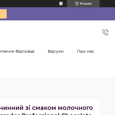
Кошик
итання-Відповіді
Відгуки
Про нас
зчинний зі смаком молочного