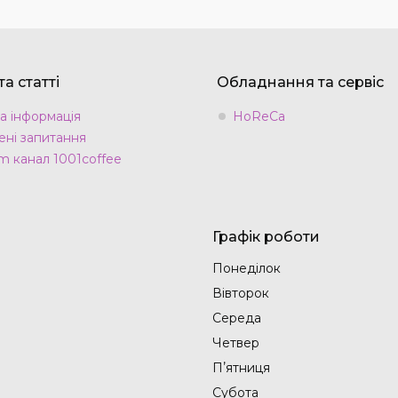
а статті
Обладнання та сервіс
а інформація
HoReCa
ні запитання
m канал 1001coffee
Графік роботи
Понеділок
Вівторок
Середа
Четвер
Пʼятниця
Субота