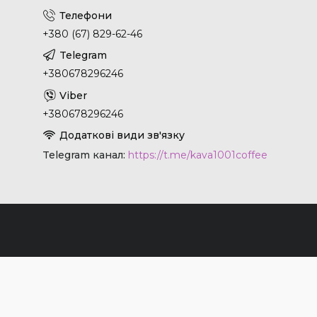
+380 (67) 829-62-46
+380678296246
+380678296246
Telegram канал
https://t.me/kava1001coffee