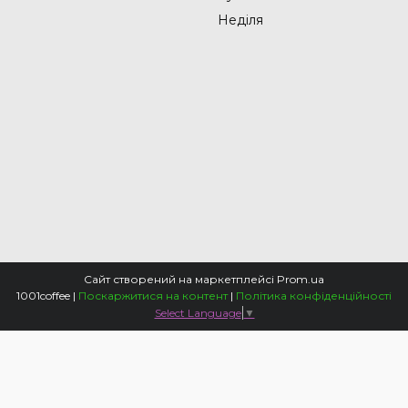
Неділя
Сайт створений на маркетплейсі
Prom.ua
1001coffee |
Поскаржитися на контент
|
Політика конфіденційності
Select Language
▼