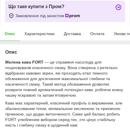
Що таке купити з Пром?
Замовлення під захистом
Опис
Характеристики
Доставка
Оплата
Умови п
Опис
Мелена кава FORT
— це справжня насолода для
поціновувачів класичного смаку. Вона створена з ретельно
відібраних кавових зерен, які проходять етап темного
обсмаження для досягнення максимальної глибини та
насиченості смаку. Такий метод обсмаження дозволяє
розкрити повний ароматичний потенціал кави, роблячи кожну
чашку яскравою та запам’ятовуючою.
Кава має характерний, класичний профіль із вираженим, але
збалансованим тілом, мінімальною кислинкою та приємною
гірчинкою, що додає витонченості. Саме цей баланс робить
FORT улюбленим вибором серед тих, хто цінує стабільну
якість і глибину смаку в щоденній каві.