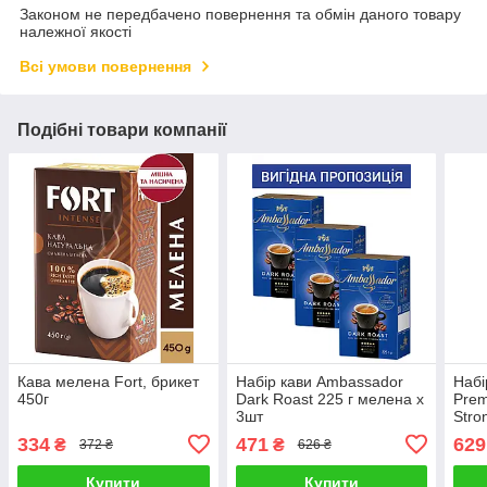
Законом не передбачено повернення та обмін даного товару
належної якості
Всі умови повернення
Подібні товари компанії
Кава мелена Fort, брикет
Набір кави Ambassador
Набі
450г
Dark Roast 225 г мелена х
Prem
3шт
Stro
334
471
629
₴
₴
372 ₴
626 ₴
Купити
Купити