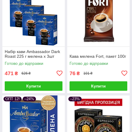
Набір кави Ambassador Dark
Roast 225 г мелена х 3шт
Кава мелена Fort, пакет 100г
Готово до відправки
Готово до відправки
471
76
₴
₴
626 ₴
101 ₴
Купити
Купити
ОПТ 12!
–24%
–23%