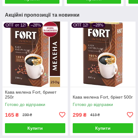
Акційні пропозиції та новинки
ОПТ от 12!
–28%
ОПТ 12!
–28%
Кава мелена Fort, брикет
250г
Кава мелена Fort, брікет 500г
Готово до відправки
Готово до відправки
165
299
₴
₴
230 ₴
413 ₴
Купити
Купити