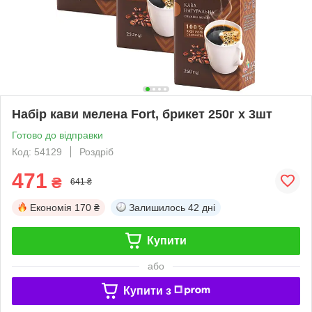
Набір кави мелена Fort, брикет 250г х 3шт
Готово до відправки
Код: 54129
Роздріб
471
₴
641 ₴
Економія
170 ₴
Залишилось
42 дні
Купити
або
Купити з