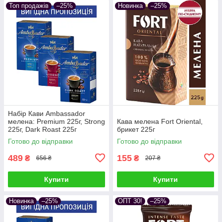
Топ продажів
–25%
Новинка
–25%
Набір Кави Ambassador
мелена: Premium 225г, Strong
Кава мелена Fort Oriental,
225г, Dark Roast 225г
брикет 225г
Готово до відправки
Готово до відправки
489
155
₴
₴
656 ₴
207 ₴
Купити
Купити
Новинка
–25%
ОПТ 30!
–25%