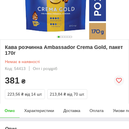
Кава розчинна Ambassador Crema Gold, пакет
170г
Немає в наявності
Код: 54413
Опт і роздріб
381
₴
223,56 ₴
від 14 шт.
213,84 ₴
від 70 шт.
Опис
Характеристики
Доставка
Оплата
Умови п
Опис