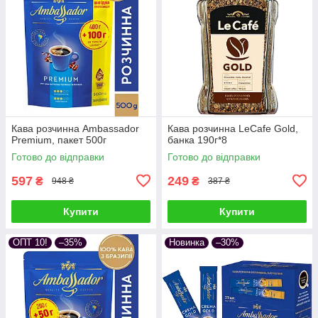
Кава розчинна Ambassador
Кава розчинна LeCafe Gold,
Premium, пакет 500г
банка 190г*8
Готово до відправки
Готово до відправки
597
249
₴
₴
948 ₴
387 ₴
Купити
Купити
ОПТ 10!
–35%
Новинка
–30%