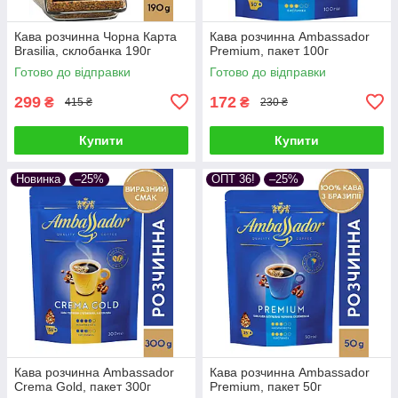
Кава розчинна Чорна Карта
Кава розчинна Ambassador
Brasilia, склобанка 190г
Premium, пакет 100г
Готово до відправки
Готово до відправки
299
172
₴
₴
415 ₴
230 ₴
Купити
Купити
Новинка
–25%
ОПТ 36!
–25%
Кава розчинна Ambassador
Кава розчинна Ambassador
Crema Gold, пакет 300г
Premium, пакет 50г