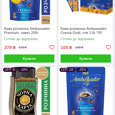
Кава розчинна Ambassador
Кава розчинна Ambassador
Premium, пакет 250г
Crema Gold, стік 1,8г *25
Готово до відправки
Готово до відправки
379
105
₴
₴
579 ₴
149 ₴
Купити
Купити
ОПТ 6!
–28%
ОПТ 24!
–25%