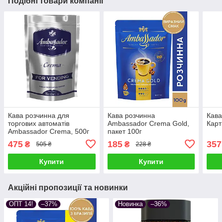
Подібні товари компанії
Кава розчинна для
Кава розчинна
Кава
торгових автоматів
Ambassador Crema Gold,
Карт
Ambassador Crema, 500г
пакет 100г
475
185
357
₴
₴
505 ₴
228 ₴
Купити
Купити
Акційні пропозиції та новинки
ОПТ 14!
–37%
Новинка
–36%