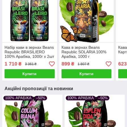
Набір кави в зернах Beans
Кава в зернах Beans
Кава
Republic BRASILIERO
Republic SOLARIA 100%
Карт
100% Арабіка, 1000г х 2шт
Арабіка, 1000 г
1 710
899
623
₴
₴
3 361 ₴
1 807 ₴
Купити
Купити
Акційні пропозиції та новинки
100% АРАБІКА
–50%
100% АРАБІКА
–50%