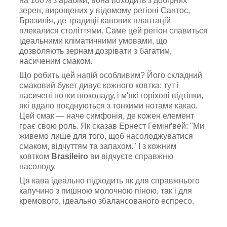
на 100% з арабіки, вона походить з добірних
зерен, вирощених у відомому регіоні Сантос,
Бразилія, де традиції кавових плантацій
плекалися століттями. Саме цей регіон славиться
ідеальними кліматичними умовами, що
дозволяють зернам дозрівати з багатим,
насиченим смаком.
Що робить цей напій особливим? Його складний
смаковий букет дивує кожного ковтка: тут і
насичені нотки шоколаду, і м'які горіхові відтінки,
які вдало поєднуються з тонкими нотами какао.
Цей смак — наче симфонія, де кожен елемент
грає свою роль. Як сказав Ернест Гемінґвей: "Ми
живемо лише для того, щоб насолоджуватися
смаком, відчуттям та запахом." І з кожним
ковтком
Brasileiro
ви відчуєте справжню
насолоду.
Ця кава ідеально підходить як для справжнього
капучино з пишною молочною піною, так і для
кремового, ідеально збалансованого еспресо.