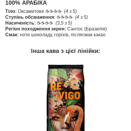
100% АРАБІКА
Тіло:
Оксамитове
☕☕☕☕
(4 з 5)
Ступінь обсмаження:
☕☕☕☕
(4 з 5)
Насиченість:
☕☕☕☕
(3,5 з 5)
Регіон походження зерен:
Сантос (Бразилія)
Смак:
ноти шоколаду, горіхів, післясмак какао
Інша кава з цієї лінійки: