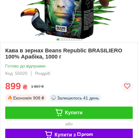
Кава в зернах Beans Republic BRASILIERO
100% Арабіка, 1000 г
Готово до відправки
Код: 55020
Роздріб
899
₴
1 807 ₴
Економія
908 ₴
Залишилось
41 день
Купити
або
Купити з