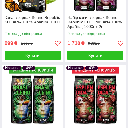
Кава в зернах Beans Republic
Набір кави в зернах Beans
SOLARIA 100% Арабіка, 1000
Republic COLUMBIANA 100%
г
Арабіка, 1000г х 2шт
Готово до відправки
Готово до відправки
899
1 710
₴
₴
1 807 ₴
3 361 ₴
Купити
Купити
Новинка
–49%
Новинка
–49%