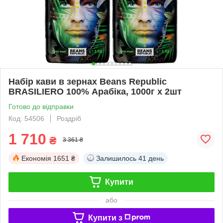
Набір кави в зернах Beans Republic
BRASILIERO 100% Арабіка, 1000г х 2шт
Готово до відправки
Код: 54506
Роздріб
1 710
₴
3 361 ₴
Економія
1651 ₴
Залишилось
41 день
Купити
або
Купити з