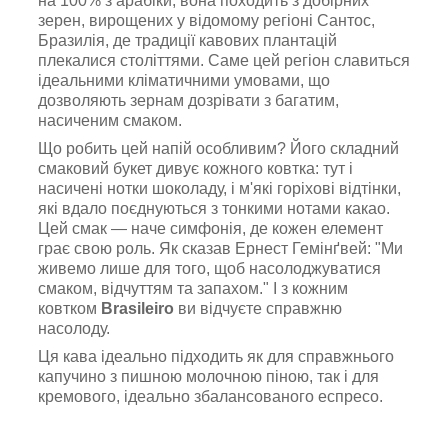
на 100% з арабіки, вона походить з добірних
зерен, вирощених у відомому регіоні Сантос,
Бразилія, де традиції кавових плантацій
плекалися століттями. Саме цей регіон славиться
ідеальними кліматичними умовами, що
дозволяють зернам дозрівати з багатим,
насиченим смаком.
Що робить цей напій особливим? Його складний
смаковий букет дивує кожного ковтка: тут і
насичені нотки шоколаду, і м'які горіхові відтінки,
які вдало поєднуються з тонкими нотами какао.
Цей смак — наче симфонія, де кожен елемент
грає свою роль. Як сказав Ернест Гемінґвей: "Ми
живемо лише для того, щоб насолоджуватися
смаком, відчуттям та запахом." І з кожним
ковтком
Brasileiro
ви відчуєте справжню
насолоду.
Ця кава ідеально підходить як для справжнього
капучино з пишною молочною піною, так і для
кремового, ідеально збалансованого еспресо.