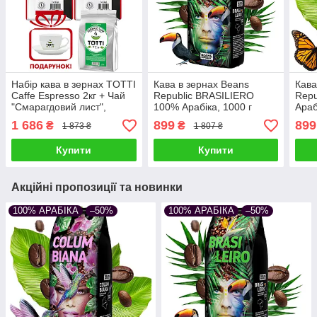
Набір кава в зернах TOTTI
Кава в зернах Beans
Кава
Caffe Espresso 2кг + Чай
Republic BRASILIERO
Repu
"Смарагдовий лист",
100% Арабіка, 1000 г
Араб
листовий 250г
1 686
899
899
₴
₴
1 873 ₴
1 807 ₴
Купити
Купити
Акційні пропозиції та новинки
100% АРАБІКА
–50%
100% АРАБІКА
–50%