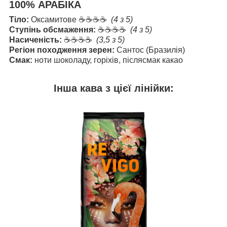
100% АРАБІКА
Тіло:
Оксамитове
☕☕☕☕
(4 з 5)
Ступінь обсмаження:
☕☕☕☕
(4 з 5)
Насиченість:
☕☕☕☕
(3,5 з 5)
Регіон походження зерен:
Сантос (Бразилія)
Смак:
ноти шоколаду, горіхів, післясмак какао
Інша кава з цієї лінійки: