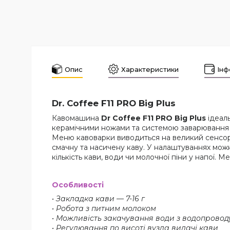
Опис
Характеристики
Інф
Dr. Coffee F11 PRO Big Plus
Кавомашина
Dr Coffee F11 PRO Big Plus
ідеал
керамічними ножами та системою заварювання у
Меню кавоварки виводиться на великий сенсор
смачну та насичену каву. У налаштуваннях можн
кількість кави, води чи молочної піни у напої.
Особливості
• Закладка кави — 7-16 г
• Робота з питним молоком
• Можливість закачування води з водопроводу
• Регулювання по висоті вузла видачі кави