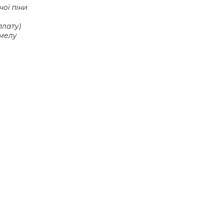
ної піни
плату)
омелу