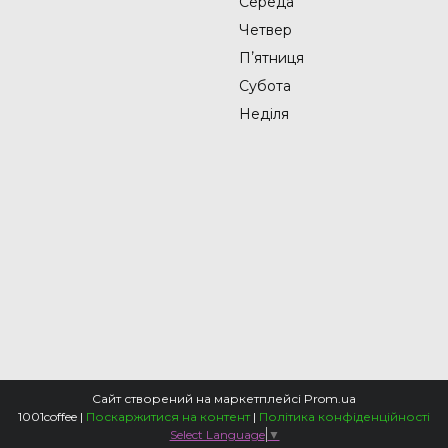
Середа
Четвер
Пʼятниця
Субота
Неділя
Сайт створений на маркетплейсі
Prom.ua
1001coffee |
Поскаржитися на контент
|
Політика конфіденційності
Select Language
▼