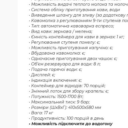
• Можливість видачі теплого молока та молоч
• Система обліку приготування кави, води
• Виведення шлангу для зливу (за додаткову 
• Кавомолка з регулюванням 9-ти ступенів п
• Тип: автоматична кавоварка еспресо;
• Вид кави: зернова / мелена;
• Ємність контейнера для кави в зернах: 1 кг;
• Регулювання ступеня помелу: є;
• Можливість приготування капучіно: є;
• Вбудована кавомолка: є;
• Одночасне приготування двох чашок: є;
• Об’єм резервуара для води: 8 л;
• Подача гарячої води: є;
• Дисплей: є;
• Індикація включення: є;
• Контейнер для відходів: 70 порцій;
• Знімний лоток для збору крапель: є;
• Потужність: 1500-1700 Вт;
• Максимальний тиск: 9 бар;
• Розміри (ШхВхГ): 410x500x580 мм
• Вага: 17 кг
• Продуктивність: 100 порцій в день
• Можливість підключити до водогону