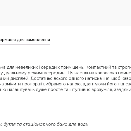
ормація для замовлення
ьна для невеликих і середніх приміщень. Компактний та строг
 дуальному режимі всередині. Ця настільна кавоварка принес
ний дисплей. Достатньо всього одного натискання, щоб каво
а змінити пропорції вибраного напою, адаптуючи його під св
 Меню налаштувань дуже просте та інтуїтивно зрозуміле, завдя
, бутля та стаціонарного бака для води