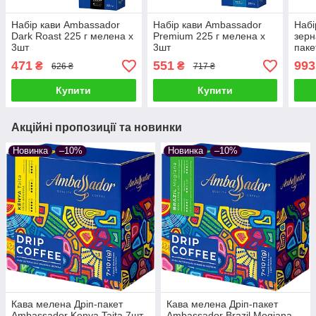
Набір кави Ambassador
Набір кави Ambassador
Набі
Dark Roast 225 г мелена х
Premium 225 г мелена х
зерн
3шт
3шт
паке
471
551
993
₴
₴
626 ₴
717 ₴
Купити
Купити
Акційні пропозиції та новинки
Новинка
–10%
Новинка
–10%
Кава мелена Дріп-пакет
Кава мелена Дріп-пакет
Ambassador Kenya Taita 7шт
Ambassador Brazil Mogiana