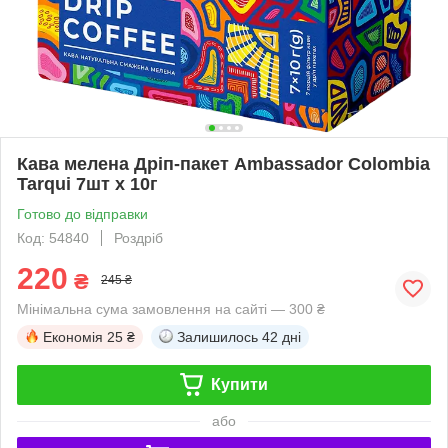
Кава мелена Дріп-пакет Ambassador Colombia
Tarqui 7шт х 10г
Готово до відправки
Код: 54840
Роздріб
220
₴
245 ₴
Мінімальна сума замовлення на сайті — 300 ₴
Економія
25 ₴
Залишилось
42 дні
Купити
або