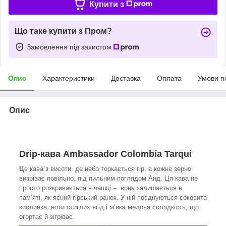
Купити з
Що таке купити з Пром?
Замовлення під захистом
Опис
Характеристики
Доставка
Оплата
Умови п
Опис
Drip-кава Ambassador Colombia Tarqui
Ц
е кава з висоти, де небо торкається гір, а кожне зерно
визріває повільно, під пильним поглядом Анд. Ця кава не
просто розкривається в чашці – вона залишається в
пам’яті, як ясний гірський ранок. У ній поєднуються соковита
кислинка, ноти стиглих ягід і м’яка медова солодкість, що
огортає й зігріває.