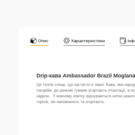
Опис
Характеристики
Інф
Drip-кава Ambassador Brazil Mogian
Це тепле сонце, що застигло в зерні. Кава, яка наро
пагорбів, де ранкові тумани огортають плантації, а п
надією. У кожному ковтку відчуваються нотки шокол
горіхів, які наповнюють та огортають.