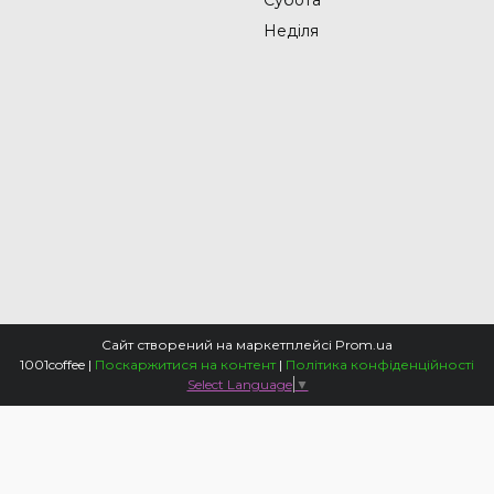
Неділя
Сайт створений на маркетплейсі
Prom.ua
1001coffee |
Поскаржитися на контент
|
Політика конфіденційності
Select Language
▼