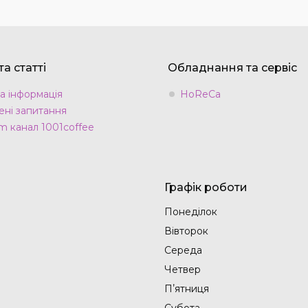
а статті
Обладнання та сервіс
а інформація
HoReCa
ні запитання
m канал 1001coffee
Графік роботи
Понеділок
Вівторок
Середа
Четвер
Пʼятниця
Субота