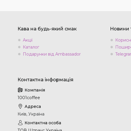
Кава на будь-який смак
Новини т
Акції
Корисн
Каталог
Пошире
Подарунки від Ambassador
Telegra
1001coffee
Київ, Україна
ТОВ Штраус Україна