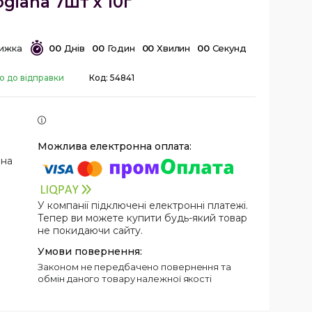
giana 7шт х 10г
0
0
Днів
0
0
Годин
0
0
Хвилин
0
0
Секунд
о до відправки
Код:
54841
 на
У компанії підключені електронні платежі.
Тепер ви можете купити будь-який товар
не покидаючи сайту.
Законом не передбачено повернення та
обмін даного товару належної якості