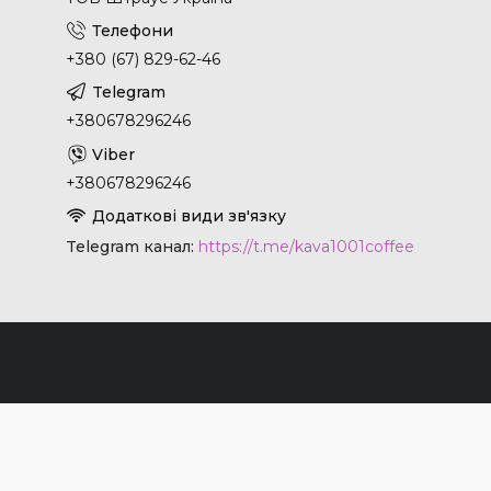
+380 (67) 829-62-46
+380678296246
+380678296246
Telegram канал
https://t.me/kava1001coffee