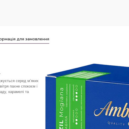
ормація для замовлення
a
джується серед м’яких
овітря пахне спокоєм і
аду, карамелі та