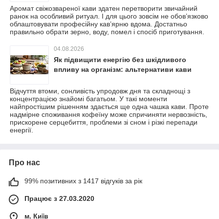
Аромат свіжозвареної кави здатен перетворити звичайний
ранок на особливий ритуал. І для цього зовсім не обов’язково
облаштовувати професійну кав’ярню вдома. Достатньо
правильно обрати зерно, воду, помел і спосіб приготування.
04.08.2026
Як підвищити енергію без шкідливого
впливу на організм: альтернативи кави
Відчуття втоми, сонливість упродовж дня та складнощі з
концентрацією знайомі багатьом. У такі моменти
найпростішим рішенням здається ще одна чашка кави. Проте
надмірне споживання кофеїну може спричиняти нервозність,
прискорене серцебиття, проблеми зі сном і різкі перепади
енергії.
Про нас
99% позитивних з 1417 відгуків за рік
Працює з 27.03.2020
м. Київ