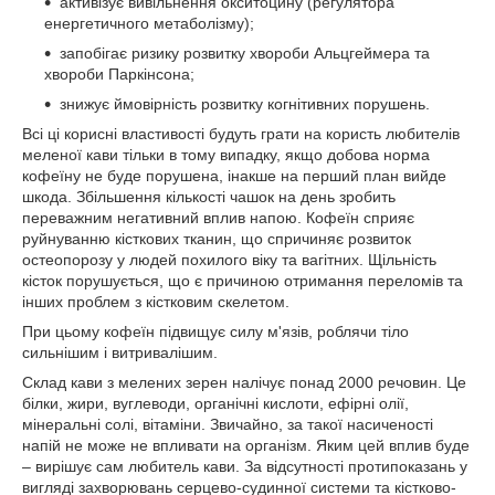
активізує вивільнення окситоцину (регулятора
енергетичного метаболізму);
запобігає ризику розвитку хвороби Альцгеймера та
хвороби Паркінсона;
знижує ймовірність розвитку когнітивних порушень.
Всі ці корисні властивості будуть грати на користь любителів
меленої кави тільки в тому випадку, якщо добова норма
кофеїну не буде порушена, інакше на перший план вийде
шкода. Збільшення кількості чашок на день зробить
переважним негативний вплив напою. Кофеїн сприяє
руйнуванню кісткових тканин, що спричиняє розвиток
остеопорозу у людей похилого віку та вагітних. Щільність
кісток порушується, що є причиною отримання переломів та
інших проблем з кістковим скелетом.
При цьому кофеїн підвищує силу м'язів, роблячи тіло
сильнішим і витривалішим.
Склад кави з мелених зерен налічує понад 2000 речовин. Це
білки, жири, вуглеводи, органічні кислоти, ефірні олії,
мінеральні солі, вітаміни. Звичайно, за такої насиченості
напій не може не впливати на організм. Яким цей вплив буде
– вирішує сам любитель кави. За відсутності протипоказань у
вигляді захворювань серцево-судинної системи та кістково-