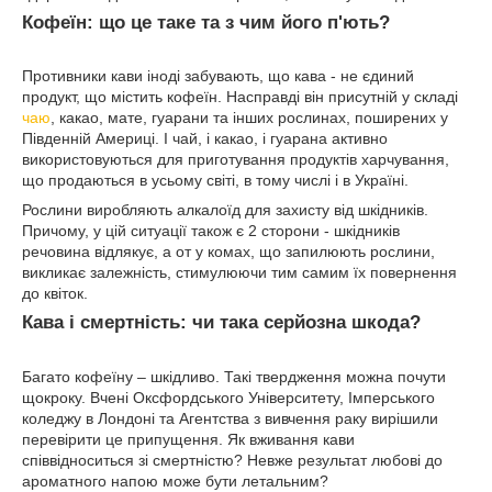
Кофеїн: що це таке та з чим його п'ють?
Противники кави іноді забувають, що кава - не єдиний
продукт, що містить кофеїн. Насправді він присутній у складі
чаю
, какао, мате, гуарани та інших рослинах, поширених у
Південній Америці. І чай, і какао, і гуарана активно
використовуються для приготування продуктів харчування,
що продаються в усьому світі, в тому числі і в Україні.
Рослини виробляють алкалоїд для захисту від шкідників.
Причому, у цій ситуації також є 2 сторони - шкідників
речовина відлякує, а от у комах, що запилюють рослини,
викликає залежність, стимулюючи тим самим їх повернення
до квіток.
Кава і смертність: чи така серйозна шкода?
Багато кофеїну – шкідливо. Такі твердження можна почути
щокроку. Вчені Оксфордського Університету, Імперського
коледжу в Лондоні та Агентства з вивчення раку вирішили
перевірити це припущення. Як вживання кави
співвідноситься зі смертністю? Невже результат любові до
ароматного напою може бути летальним?