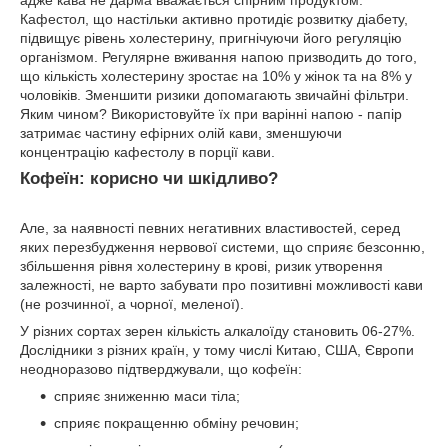
адже кава не дарма вважається спірним продуктом.
Кафестол, що настільки активно протидіє розвитку діабету,
підвищує рівень холестерину, пригнічуючи його регуляцію
організмом. Регулярне вживання напою призводить до того,
що кількість холестерину зростає на 10% у жінок та на 8% у
чоловіків. Зменшити ризики допомагають звичайні фільтри.
Яким чином? Використовуйте їх при варінні напою - папір
затримає частину ефірних олій кави, зменшуючи
концентрацію кафестолу в порції кави.
Кофеїн: корисно чи шкідливо?
Але, за наявності певних негативних властивостей, серед
яких перезбудження нервової системи, що сприяє безсонню,
збільшення рівня холестерину в крові, ризик утворення
залежності, не варто забувати про позитивні можливості кави
(не розчинної, а чорної, меленої).
У різних сортах зерен кількість алкалоїду становить 06-27%.
Дослідники з різних країн, у тому числі Китаю, США, Європи
неодноразово підтверджували, що кофеїн:
сприяє зниженню маси тіла;
сприяє покращенню обміну речовин;