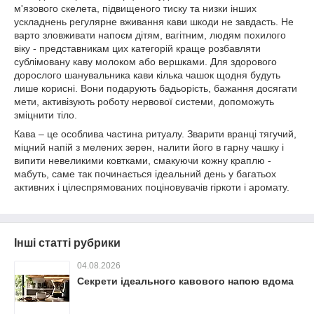
м'язового скелета, підвищеного тиску та низки інших
ускладнень регулярне вживання кави шкоди не завдасть. Не
варто зловживати напоєм дітям, вагітним, людям похилого
віку - представникам цих категорій краще розбавляти
сублімовану каву молоком або вершками. Для здорового
дорослого шанувальника кави кілька чашок щодня будуть
лише корисні. Вони подарують бадьорість, бажання досягати
мети, активізують роботу нервової системи, допоможуть
зміцнити тіло.
Кава – це особлива частина ритуалу. Зварити вранці тягучий,
міцний напій з мелених зерен, налити його в гарну чашку і
випити невеликими ковтками, смакуючи кожну краплю -
мабуть, саме так починається ідеальний день у багатьох
активних і цілеспрямованих поціновувачів гіркоти і аромату.
Інші статті рубрики
04.08.2026
Секрети ідеального кавового напою вдома