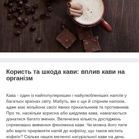
Користь та шкода кави: вплив кави на
організм
Кава - один із найпопулярніших і найулюбленіших напоїв у
багатьох країнах світу. Мабуть, він є ще й спірним напоєм,
адже має мільйони своїх явних прихильників та противників.
Про те, наскільки корисна або шкідлива кава, намагаються
дізнатися багато вчених. Величезна кількість досліджень
спрямовано вивчення феномена кави. Чи можна його пити
або варто прирівняти напій до кофеїну, що також містить
кофеїн? Скільки чашок меленої натуральної кави на день