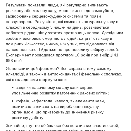
Результати показали: люди, які регулярно випивають
розчинну або мелену каву, менш схильні до самогубств,
захворювань серцево-судинної системи та появи
новоутворень. Рак у жінок, які вживають натуральну каву в
кількості в середньому 3 чашки на день, розвивається
набагато рідше, ніж у затятих противниць напою. Дослідники
зробили висновок: смертність людей, котрі п'ють каву в
помірних кількостях, нижча, ніж у тих, хто відмовився від
напою повністю. І йдеться не про невелику вибірку людей.
Експеримент проводився протягом 16 років при вибірці 41
693 осіб.
Як пояснити цей феномен? Вся справа в тому самому
алкалоїді, а також - в антиоксидантах і фенольних сполуках,
які є складовими формули кави:
завдяки насиченому складу кави сприяє
уповільненню розвитку патогенних ракових клітин;
кофеїн, кафестола, кавеол, як елементи кави,
позитивно впливають на вироблення інсуліну
організмом, що призводить до зниження ризику
розвитку діабету.
Звичайно, і тут не обійшлося без негативних властивостей,