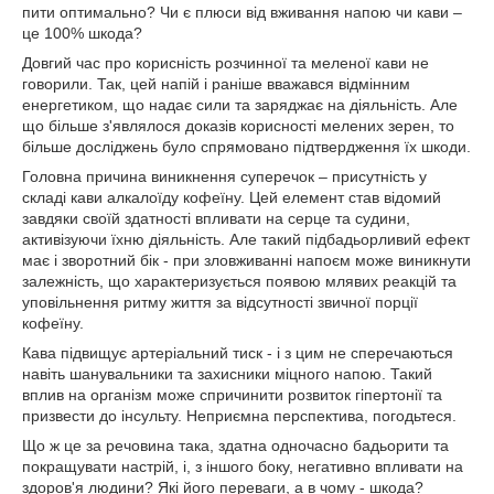
пити оптимально? Чи є плюси від вживання напою чи кави –
це 100% шкода?
Довгий час про корисність розчинної та меленої кави не
говорили. Так, цей напій і раніше вважався відмінним
енергетиком, що надає сили та заряджає на діяльність. Але
що більше з'являлося доказів корисності мелених зерен, то
більше досліджень було спрямовано підтвердження їх шкоди.
Головна причина виникнення суперечок – присутність у
складі кави алкалоїду кофеїну. Цей елемент став відомий
завдяки своїй здатності впливати на серце та судини,
активізуючи їхню діяльність. Але такий підбадьорливий ефект
має і зворотний бік - при зловживанні напоєм може виникнути
залежність, що характеризується появою млявих реакцій та
уповільнення ритму життя за відсутності звичної порції
кофеїну.
Кава підвищує артеріальний тиск - і з цим не сперечаються
навіть шанувальники та захисники міцного напою. Такий
вплив на організм може спричинити розвиток гіпертонії та
призвести до інсульту. Неприємна перспектива, погодьтеся.
Що ж це за речовина така, здатна одночасно бадьорити та
покращувати настрій, і, з іншого боку, негативно впливати на
здоров'я людини? Які його переваги, а в чому - шкода?