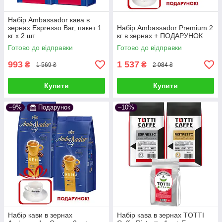
Набір Ambassador кава в
зернах Espresso Bar, пакет 1
Набір Ambassador Premium 2
кг х 2 шт
кг в зернах + ПОДАРУНОК
Готово до відправки
Готово до відправки
993
1 537
₴
₴
1 569 ₴
2 084 ₴
Купити
Купити
–9%
Подарунок
–10%
Набір кави в зернах
Набір кава в зернах TOTTI