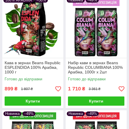
100% АРАБІКА
–50%
Новинка
–49%
Кава в зернах Beans Republic
Набір кави в зернах Beans
ESPLENDIDA 100% Арабіка,
Republic COLUMBIANA 100%
1000 г
Арабіка, 1000г х 2шт
Готово до відправки
Готово до відправки
899
1 710
₴
₴
1 807 ₴
3 361 ₴
Купити
Купити
Новинка
–49%
Новинка
–49%