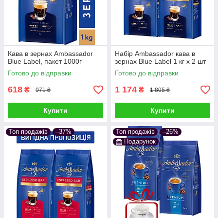
Кава в зернах Ambassador
Набір Ambassador кава в
Blue Label, пакет 1000г
зернах Blue Label 1 кг х 2 шт
Готово до відправки
Готово до відправки
618
1 174
₴
₴
971 ₴
1 805 ₴
Купити
Купити
Топ продажів
–37%
Топ продажів
–26%
Подарунок