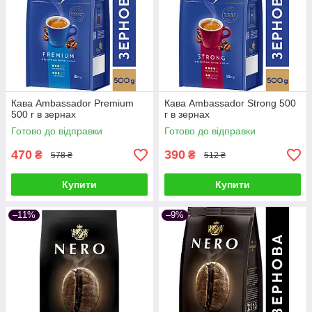
Кава Ambassador Premium
Кава Ambassador Strong 500
500 г в зернах
г в зернах
Готово до відправки
Готово до відправки
470
390
₴
₴
578 ₴
512 ₴
Купити
Купити
–11%
–9%