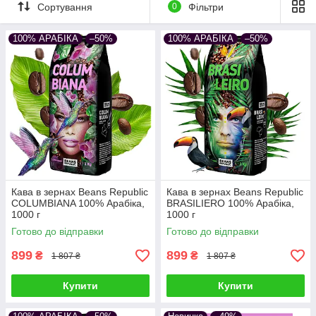
Сортування
0
Фільтри
100% АРАБІКА
–50%
100% АРАБІКА
–50%
Кава в зернах Beans Republic
Кава в зернах Beans Republic
COLUMBIANA 100% Арабіка,
BRASILIERO 100% Арабіка,
1000 г
1000 г
Готово до відправки
Готово до відправки
899
899
₴
₴
1 807 ₴
1 807 ₴
Купити
Купити