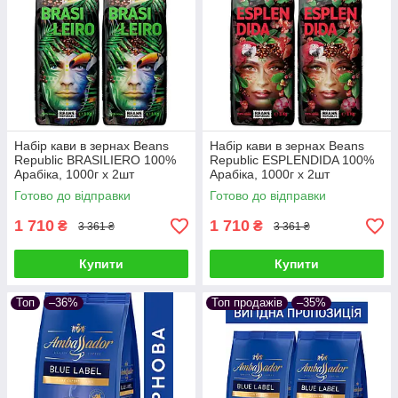
Набір кави в зернах Beans
Набір кави в зернах Beans
Republic BRASILIERO 100%
Republic ESPLENDIDA 100%
Арабіка, 1000г х 2шт
Арабіка, 1000г х 2шт
Готово до відправки
Готово до відправки
1 710
1 710
₴
₴
3 361 ₴
3 361 ₴
Купити
Купити
Топ
–36%
Топ продажів
–35%