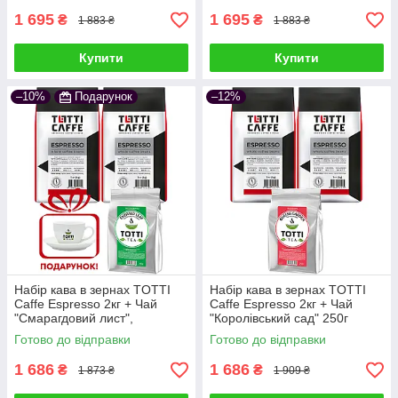
1 695
1 695
₴
₴
1 883 ₴
1 883 ₴
Купити
Купити
–10%
Подарунок
–12%
Набір кава в зернах TOTTI
Набір кава в зернах TOTTI
Caffe Espresso 2кг + Чай
Caffe Espresso 2кг + Чай
"Смарагдовий лист",
"Королівський сад" 250г
листовий 250г
Готово до відправки
Готово до відправки
1 686
1 686
₴
₴
1 873 ₴
1 909 ₴