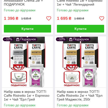
Ambassador Crema 2кг +
Caffe Ristretto 1кг + Espresso
ПОДАРУНОК
1кг + Чай "Легендарний
Ассам", листовий, 250г
Готово до відправки
Готово до відправки
1 396
1 695
₴
₴
1 535 ₴
1 880 ₴
Купити
Купити
–10%
Подарунок
–10%
Подарунок
Набір кава в зернах TOTTI
Набір кава в зернах TOTTI
Caffe Ristretto 1кг + Espresso
Caffe Ristretto 2кг + Чай "Ерл
1кг + Чай "Ерл Грей
Грей Маджестік, 250г
Маджестік, 250г
Готово до відправки
Готово до відправки