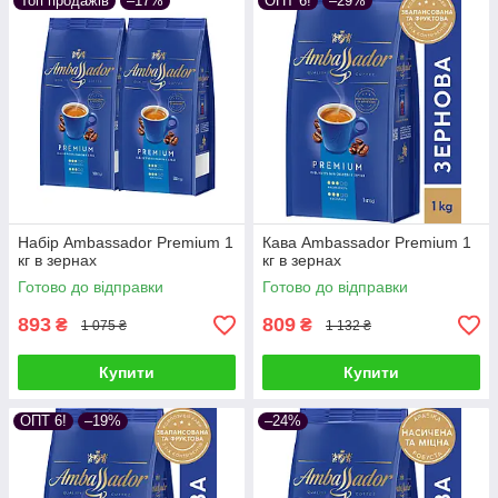
Топ продажів
–17%
ОПТ 6!
–29%
Набір Ambassador Premium 1
Кава Ambassador Premium 1
кг в зернах
кг в зернах
Готово до відправки
Готово до відправки
893
809
₴
₴
1 075 ₴
1 132 ₴
Купити
Купити
ОПТ 6!
–19%
–24%