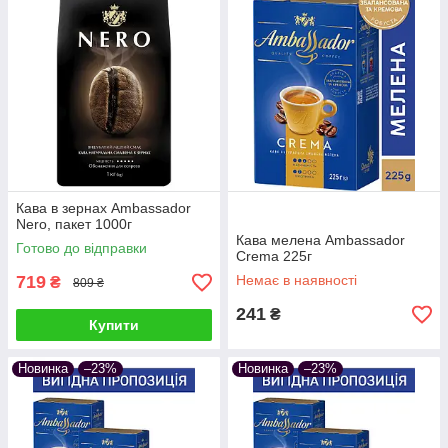
Кава в зернах Ambassador
Nero, пакет 1000г
Кава мелена Ambassador
Готово до відправки
Crema 225г
719
Немає в наявності
₴
809 ₴
241
₴
Купити
Новинка
–23%
Новинка
–23%