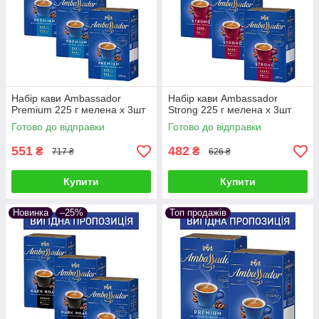
Набір кави Ambassador
Набір кави Ambassador
Premium 225 г мелена х 3шт
Strong 225 г мелена х 3шт
Готово до відправки
Готово до відправки
551
482
₴
₴
717 ₴
626 ₴
Купити
Купити
Новинка
–25%
Топ продажів