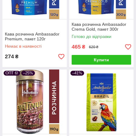
Кава розчинна Ambassador
Crema Gold, пакет 300г
Кава розчинна Ambassador
Готово до відправки
Premium, пакет 120г
Немає в наявності
465
₴
620 ₴
274
₴
Купити
ОПТ 6!
–25%
–41%