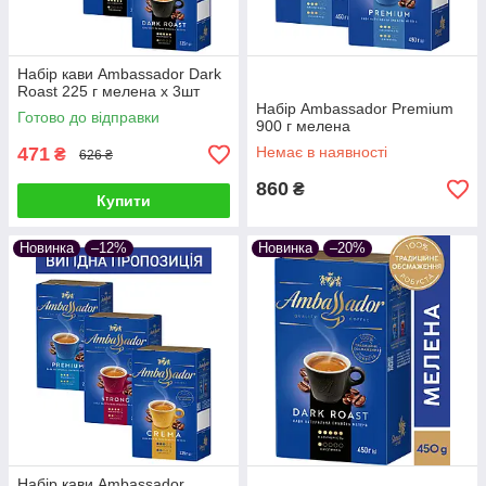
Набір кави Ambassador Dark
Roast 225 г мелена х 3шт
Набір Ambassador Premium
Готово до відправки
900 г мелена
471
Немає в наявності
₴
626 ₴
860
₴
Купити
Новинка
–12%
Новинка
–20%
Набір кави Ambassador