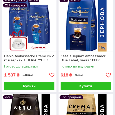
Топ продажів
–26%
Топ
–36%
Подарунок
Набір Ambassador Premium 2
Кава в зернах Ambassador
кг в зернах + ПОДАРУНОК
Blue Label, пакет 1000г
Готово до відправки
Готово до відправки
1 537
618
₴
₴
2 084 ₴
971 ₴
Купити
Купити
–9%
Топ продажів