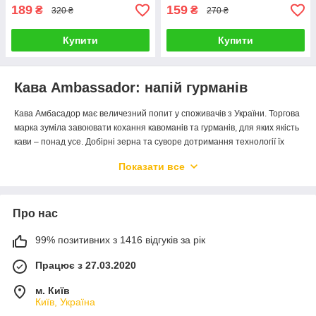
189
159
₴
₴
320 ₴
270 ₴
Купити
Купити
Кава Ambassador: напій гурманів
Кава Амбасадор має величезний попит у споживачів з України. Торгова
марка зуміла завоювати кохання кавоманів та гурманів, для яких якість
кави – понад усе. Добірні зерна та суворе дотримання технології їх
обробки дозволяють створювати продукцію, що забезпечує
Показати все
неповторний смак та аромат у кожному ковтку готового напою.
Ambassador – це ідеальний баланс смаку, аромату, міцності та
кислинки. Напій залишає приємний післясмак, що викликає бажання
Про нас
насолоджуватися кавою частіше і розгадати її секрет. Таку каву
найкраще пити одразу після приготування. А готувати – із
99% позитивних з 1416 відгуків за рік
свіжоздрібнених зерен улюбленої обсмажування. Амбасадор має
пропозиції в різних смакових категоріях:
Працює з 27.03.2020
Premium
-
преміальна лінійка кави з яскраво вираженим
м. Київ
фруктово-шоколадним смаком та горіховим післясмаком;
Київ, Україна
Blue Label
-
популярний вибір шанувальників кави з