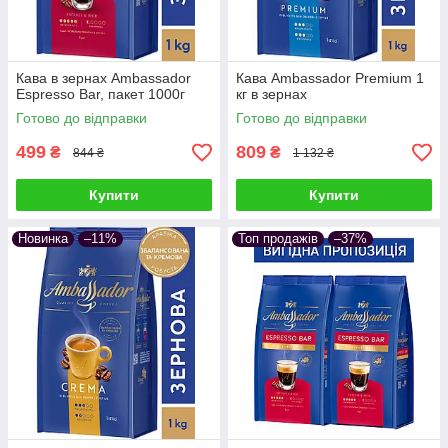
Кава в зернах Ambassador
Кава Ambassador Premium 1
Espresso Bar, пакет 1000г
кг в зернах
Готово до відправки
Готово до відправки
499
809
₴
₴
844 ₴
1 132 ₴
Купити
Купити
Новинка
–11%
Топ продажів
–37%