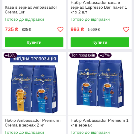
Набір Ambassador кава в
Кава в зернах Ambassador
зернах Espresso Bar, пакет 1
Crema 1кг
кг х 2 шт
Готово до відправки
Готово до відправки
735
993
₴
₴
825 ₴
1 569 ₴
Купити
Купити
–13%
Топ продажів
–17%
Набір Ambassador Premium і
Набір Ambassador Premium 1
Crema в зернах 2 кг
кг в зернах
Готово до відправки
Готово до відправки