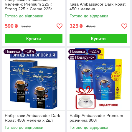
мелений: Premium 225 г,
Кава Ambassador Dark Roast
Strong 225 г, Crema 225г
450 г мелена
Готово до відправки
Готово до відправки
590
325
₴
₴
672 ₴
408 ₴
Купити
Купити
Новинка
–19%
Новинка
–22%
Подарунок
Набір кави Ambassador Dark
Набір Ambassador Premium
Roast 450г мелена х 2шт
розчинна 800г
Готово до відправки
Готово до відправки