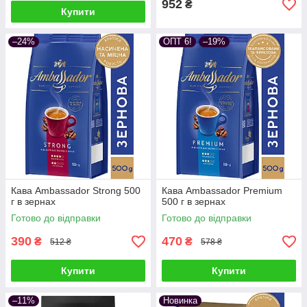
952
₴
Купити
–24%
ОПТ 6!
–19%
Кава Ambassador Strong 500
Кава Ambassador Premium
г в зернах
500 г в зернах
Готово до відправки
Готово до відправки
390
470
₴
₴
512 ₴
578 ₴
Купити
Купити
–11%
Новинка