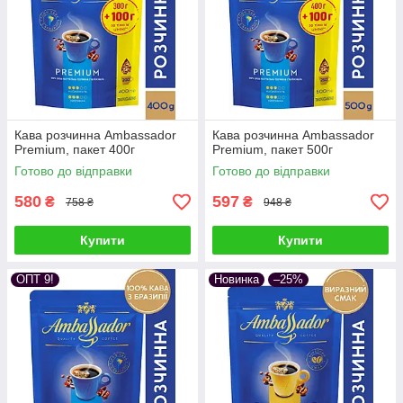
Кава розчинна Ambassador
Кава розчинна Ambassador
Premium, пакет 400г
Premium, пакет 500г
Готово до відправки
Готово до відправки
580
597
₴
₴
758 ₴
948 ₴
Купити
Купити
ОПТ 9!
Новинка
–25%