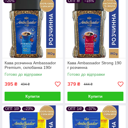
–20%
ОПТ 8!
–15%
Кава розчинна Ambassador
Кава Ambassador Strong 190
Premium, склобанка 190г
г розчинна
Готово до відправки
Готово до відправки
395
379
₴
₴
494 ₴
444 ₴
Купити
Купити
ОПТ 10!
–23%
ОПТ 14!
–37%