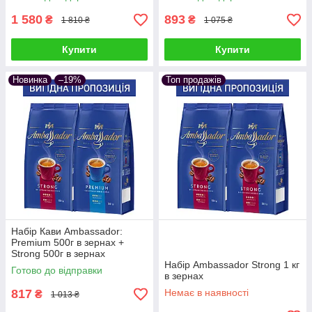
1 580
893
₴
₴
1 810 ₴
1 075 ₴
Купити
Купити
Новинка
–19%
Топ продажів
Набір Кави Ambassador:
Premium 500г в зернах +
Strong 500г в зернах
Набір Ambassador Strong 1 кг
Готово до відправки
в зернах
817
Немає в наявності
₴
1 013 ₴