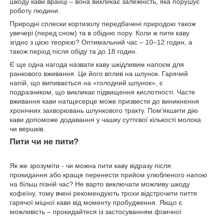
шкоду кави вранці – вона викликає залежність, яка порушує
роботу людини.
Природні сплески кортизолу передбачені природою також
увечері (перед сном) та в обідню пору. Коли ж пити каву
згідно з цією теорією? Оптимальний час – 10–12 годин, а
також період після обіду та до 18 годин.
Є ще одна нагода назвати каву шкідливим напоєм для
ранкового вживання. Це його вплив на шлунок. Гарячий
напій, що випивається на «голодний шлунок», є
подразником, що викликає підвищення кислотності. Часте
вживання кави натщесерце може призвести до виникнення
хронічних захворювань шлункового тракту. Пом'якшити дію
кави допоможе додавання у чашку суттєвої кількості молока
чи вершків.
Пити чи не пити?
Як же зрозуміти - чи можна пити каву відразу після
прокидання або краще перенести прийом улюбленого напою
на більш пізній час? Не варто виключати можливу шкоду
кофеїну, тому вчені рекомендують трохи відстрочити пиття
гарячої міцної кави від моменту пробудження. Якщо є
можливість – прокидайтеся із застосуванням фізичної