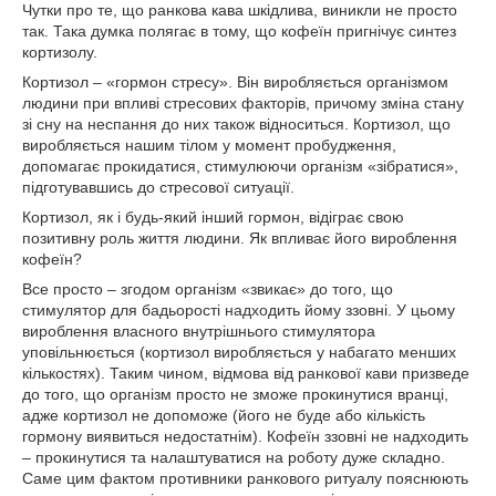
Чутки про те, що ранкова кава шкідлива, виникли не просто
так. Така думка полягає в тому, що кофеїн пригнічує синтез
кортизолу.
Кортизол – «гормон стресу». Він виробляється організмом
людини при впливі стресових факторів, причому зміна стану
зі сну на неспання до них також відноситься. Кортизол, що
виробляється нашим тілом у момент пробудження,
допомагає прокидатися, стимулюючи організм «зібратися»,
підготувавшись до стресової ситуації.
Кортизол, як і будь-який інший гормон, відіграє свою
позитивну роль життя людини. Як впливає його вироблення
кофеїн?
Все просто – згодом організм «звикає» до того, що
стимулятор для бадьорості надходить йому ззовні. У цьому
вироблення власного внутрішнього стимулятора
уповільнюється (кортизол виробляється у набагато менших
кількостях). Таким чином, відмова від ранкової кави призведе
до того, що організм просто не зможе прокинутися вранці,
адже кортизол не допоможе (його не буде або кількість
гормону виявиться недостатнім). Кофеїн ззовні не надходить
– прокинутися та налаштуватися на роботу дуже складно.
Саме цим фактом противники ранкового ритуалу пояснюють