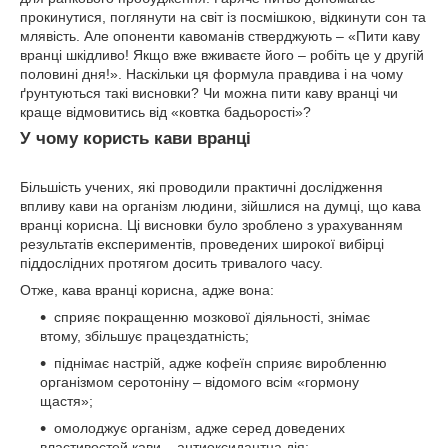
прокинутися, поглянути на світ із посмішкою, відкинути сон та
млявість. Але опоненти кавоманів стверджують – «Пити каву
вранці шкідливо! Якщо вже вживаєте його – робіть це у другій
половині дня!». Наскільки ця формула правдива і на чому
ґрунтуються такі висновки? Чи можна пити каву вранці чи
краще відмовитись від «ковтка бадьорості»?
У чому користь кави вранці
Більшість учених, які проводили практичні дослідження
впливу кави на організм людини, зійшлися на думці, що кава
вранці корисна. Ці висновки було зроблено з урахуванням
результатів експериментів, проведених широкої вибірці
піддослідних протягом досить тривалого часу.
Отже, кава вранці корисна, адже вона:
сприяє покращенню мозкової діяльності, знімає
втому, збільшує працездатність;
піднімає настрій, адже кофеїн сприяє виробленню
організмом серотоніну – відомого всім «гормону
щастя»;
омолоджує організм, адже серед доведених
властивостей кави – антиоксидантна дія;