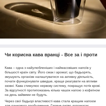
Чи корисна кава вранці - Все за і проти
Кава – одна з найулюбленіших і наймасовіших напоїв у
більшості країн світу. Його смак і аромат, що бадьорять,
змушують організм налаштуватися на активну діяльність,
почати функціонувати швидше, краще реагувати на впливи
ззовні. Кава стимулює нервову систему, покращує потік крові.
За відсутності протипоказань кілька чашок напою з кофеїном
на день зайвими не будуть.
Через свої бадьорі властивості кава стала кращим напоєм
для ранкового пробудження. Гаряче питво допомагає