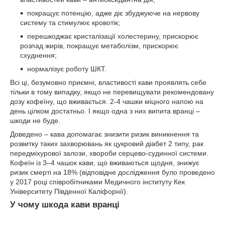
покращує потенцію, адже діє збуджуюче на нервову
систему та стимулює кровотік;
перешкоджає кристалізації холестерину, прискорює
розпад жирів, покращує метаболізм, прискорює
схуднення;
нормалізує роботу ШКТ.
Всі ці, безумовно приємні, властивості кави проявлять себе
тільки в тому випадку, якщо не перевищувати рекомендовану
дозу кофеїну, що вживається. 2-4 чашки міцного напою на
день цілком достатньо. І якщо одна з них випита вранці –
шкоди не буде.
Доведено – кава допомагає знизити ризик виникнення та
розвитку таких захворювань як цукровий діабет 2 типу, рак
передміхурової залози, хвороби серцево-судинної системи.
Кофеїн із 3–4 чашок кави, що вживаються щодня, знижує
ризик смерті на 18% (відповідне дослідження було проведено
у 2017 році співробітниками Медичного інституту Кек
Університету Південної Каліфорнії).
У чому шкода кави вранці