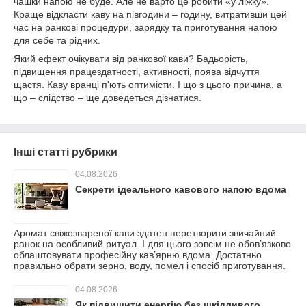
чашки напою не буде. Але не варто це робити «у ліжку».
Краще відкласти каву на півгодини – годину, витративши цей
час на ранкові процедури, зарядку та приготування напою
для себе та рідних.
Який ефект очікувати від ранкової кави? Бадьорість,
підвищення працездатності, активності, поява відчуття
щастя. Каву вранці п'ють оптимісти. І що з цього причина, а
що – слідство – ще доведеться дізнатися.
Інші статті рубрики
04.08.2026
Секрети ідеального кавового напою вдома
Аромат свіжозвареної кави здатен перетворити звичайний
ранок на особливий ритуал. І для цього зовсім не обов’язково
облаштовувати професійну кав’ярню вдома. Достатньо
правильно обрати зерно, воду, помел і спосіб приготування.
04.08.2026
Як підвищити енергію без шкідливого