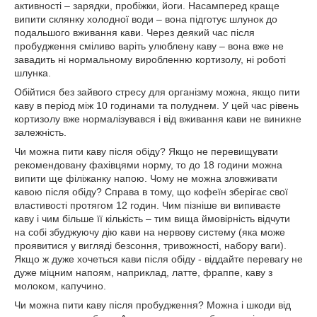
активності – зарядки, пробіжки, йоги. Насамперед краще
випити склянку холодної води – вона підготує шлунок до
подальшого вживання кави. Через деякий час після
пробудження сміливо варіть улюблену каву – вона вже не
завадить ні нормальному виробленню кортизолу, ні роботі
шлунка.
Обійтися без зайвого стресу для організму можна, якщо пити
каву в період між 10 годинами та полуднем. У цей час рівень
кортизолу вже нормалізувався і від вживання кави не виникне
залежність.
Чи можна пити каву після обіду? Якщо не перевищувати
рекомендовану фахівцями норму, то до 18 години можна
випити ще філіжанку напою. Чому не можна зловживати
кавою після обіду? Справа в тому, що кофеїн зберігає свої
властивості протягом 12 годин. Чим пізніше ви випиваєте
каву і чим більше її кількість – тим вища ймовірність відчути
на собі збуджуючу дію кави на нервову систему (яка може
проявитися у вигляді безсоння, тривожності, набору ваги).
Якщо ж дуже хочеться кави після обіду - віддайте перевагу не
дуже міцним напоям, наприклад, латте, фраппе, каву з
молоком, капучино.
Чи можна пити каву після пробудження? Можна і шкоди від