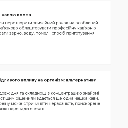
о напою вдома
тен перетворити звичайний ранок на особливий
обов’язково облаштовувати професійну кав’ярню
ати зерно, воду, помел і спосіб приготування.
ідливого впливу на організм: альтернативи
одовж дня та складнощі з концентрацією знайомі
остішим рішенням здається ще одна чашка кави.
еїну може спричиняти нервозність, прискорене
ізкі перепади енергії.