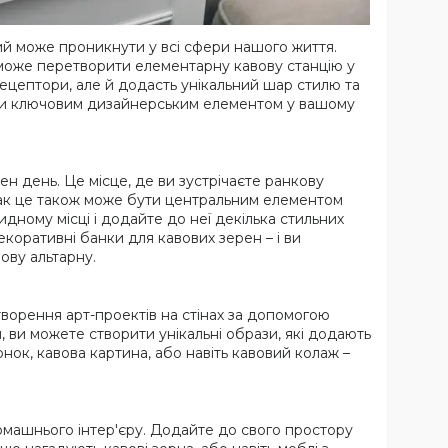
 який може проникнути у всі сфери нашого життя.
 може перетворити елементарну кавову станцію у
ецептори, але й додасть унікальний шар стилю та
ати ключовим дизайнерським елементом у вашому
ен день. Це місце, де ви зустрічаєте ранкову
нак це також може бути центральним елементом
дному місці і додайте до неї декілька стильних
коративні банки для кавових зерен – і ви
ову альтарну.
ворення арт-проектів на стінах за допомогою
 ви можете створити унікальні образи, які додають
ок, кавова картина, або навіть кавовий колаж –
омашнього інтер'єру. Додайте до свого простору