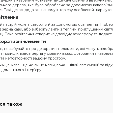
подушки з кавовими мотивами, вишукані килими з візерунками, 
льного дерева, яке було оброблене за допомогою кавової змі
ня. Такі деталі додають вашому інтер'єру особливий шар аутен
вітлення
й настрій можна створити й за допомогою освітлення. Підбері
є зерна кави, або виберіть лампи з теплим, приглушеним світ
ці. Таке освітлення створить відповідну атмосферу та додас
оративні елементи
і, не забувайте про декоративні елементи, які можуть відоб
а полицях, кавові зерна у скляних вазах, фоторамки з кавовим
 та неповторності вашому простору.
 кінців, кава – це не лише напій, вона – цілий світ емоцій та в
 домашнього інтер'єру.