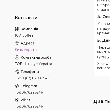
м'які 
натура
старін
4.
Ос
Кавови
нагаду
крамни
1001coffee
5.
Дек
Нарешт
Київ, Україна
книги н
гумору
У кінці
ТОВ Штраус Україна
вашого
+380 (67) 829-62-46
+380678296246
+380678296246