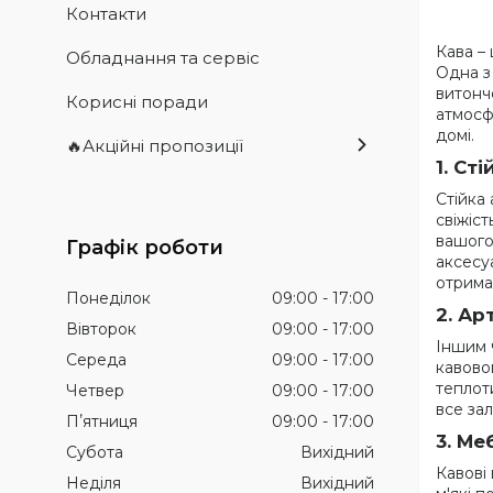
Контакти
Кава – 
Обладнання та сервіс
Одна з
витонч
Корисні поради
атмосф
домі.
🔥Акційні пропозиції
1.
Сті
Стійка 
свіжіс
вашого
Графік роботи
аксесу
отрима
Понеділок
09:00
17:00
2.
Арт
Вівторок
09:00
17:00
Іншим 
Середа
09:00
17:00
кавово
теплот
Четвер
09:00
17:00
все зал
Пʼятниця
09:00
17:00
3.
Меб
Субота
Вихідний
Кавові
Неділя
Вихідний