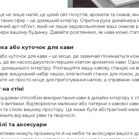
це не лише напій, це цілий світ почуттів, ароматів та смаків,
 таких сфер – це домашній інтер'єр. Спритна рука дизайнера
ений арт-об'єкт, який не лише задовольнятиме ваші смакові р
ери вашому будинку. Давайте розглянемо, як кава може ст
йка або куточок для кави
або куточок для кави – це місце, де зазвичай починається кож
ть, де ви насолоджуєтеся першим ковтом ароматної кави. Од
 домашнього інтер'єру. Розташуйте вашу кавову станцію на ви
арів: вишуканий набір чашок, елегантний станок для ложок, де
єте не просто місце для приготування напою, а справжню кав
 на стіні
чудовим способом використання кави в дизайні інтер'єру є ст
го витяжки. Відтворюючи малюнки або патерни з кавової кави,
и та стилю вашому простору. Це може бути абстрактний малюн
ежить від вашої уяви та творчості.
лі та аксесуари
 впливи можуть проникнути й на меблі та аксесуари вашого д