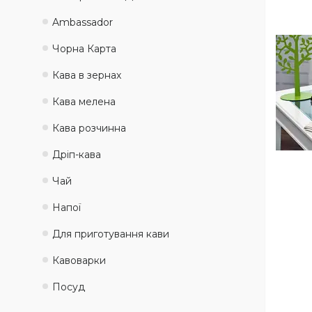
Ambassadоr
Чорна Карта
Кава в зернах
Кава мелена
Кава розчинна
Дріп-кава
Чай
Напої
Для приготування кави
Кавоварки
Посуд