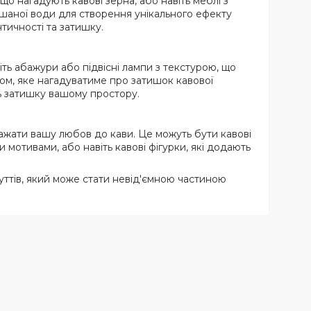
що нагадують кавові зерна, або навіть меблі з
шаної води для створення унікального ефекту
тичності та затишку.
ть абажури або підвісні лампи з текстурою, що
лом, яке нагадуватиме про затишок кавової
ть затишку вашому простору.
ражати вашу любов до кави. Це можуть бути кавові
и мотивами, або навіть кавові фігурки, які додають
ідчуттів, який може стати невід'ємною частиною