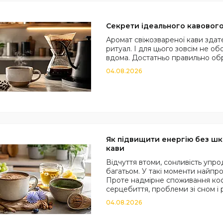
Секрети ідеального кавовог
Аромат свіжозвареної кави зда
ритуал. І для цього зовсім не 
вдома. Достатньо правильно обр
04.08.2026
Як підвищити енергію без шк
кави
Відчуття втоми, сонливість упр
багатьом. У такі моменти найпр
Проте надмірне споживання коф
серцебиття, проблеми зі сном і р
04.08.2026