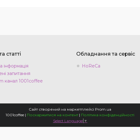
а статті
Обладнання та сервіс
а інформація
HoReCa
ні запитання
m канал 1001coffee
Сайт створений на маркетплейсі
Prom.ua
1001coffee |
Поскаржитися на контент
|
Політика конфіденційності
Select Language
▼