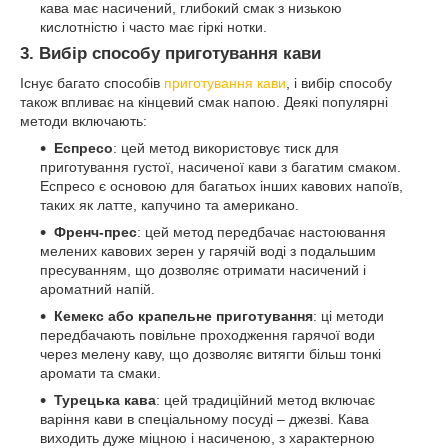
кава має насичений, глибокий смак з низькою
кислотністю і часто має гіркі нотки.
3.
Вибір способу приготування кави
Існує багато способів
приготування кави
, і вибір способу
також впливає на кінцевий смак напою. Деякі популярні
методи включають:
Еспресо
: цей метод використовує тиск для
приготування густої, насиченої кави з багатим смаком.
Еспресо є основою для багатьох інших кавових напоїв,
таких як латте, капучино та американо.
Френч-прес
: цей метод передбачає настоювання
мелених кавових зерен у гарячій воді з подальшим
пресуванням, що дозволяє отримати насичений і
ароматний напій.
Кемекс або крапельне приготування
: ці методи
передбачають повільне проходження гарячої води
через мелену каву, що дозволяє витягти більш тонкі
аромати та смаки.
Турецька кава
: цей традиційний метод включає
варіння кави в спеціальному посуді – джезві. Кава
виходить дуже міцною і насиченою, з характерною