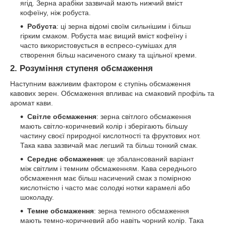
ягід. Зерна арабіки зазвичай мають нижчий вміст
кофеїну, ніж робуста.
Робуста
: ці зерна відомі своїм сильнішим і більш
гірким смаком. Робуста має вищий вміст кофеїну і
часто використовується в еспресо-сумішах для
створення більш насиченого смаку та щільної креми.
2.
Розуміння ступеня обсмаження
Наступним важливим фактором є ступінь обсмаження
кавових зерен. Обсмаження впливає на смаковий профіль та
аромат кави.
Світле обсмаження
: зерна світлого обсмаження
мають світло-коричневий колір і зберігають більшу
частину своєї природної кислотності та фруктових нот.
Така кава зазвичай має легший та більш тонкий смак.
Середнє обсмаження
: це збалансований варіант
між світлим і темним обсмаженням. Кава середнього
обсмаження має більш насичений смак з помірною
кислотністю і часто має солодкі нотки карамелі або
шоколаду.
Темне обсмаження
: зерна темного обсмаження
мають темно-коричневий або навіть чорний колір. Така