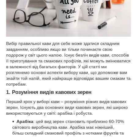
Вибір правильної кави для себе може здатися складним
завданням, особливо якщо ви тільки починаєте свою
подорож у світ цього напою. Існує безліч видів кави, способів
її приготування та смакових профілів, які можуть змінюватися
в залежності від багатьох факторів. У цій статті ми
розглянемо основні аспекти вибору кави, що допоможе вам
знайти той напій, який найкраще відповідає вашим смакам та
потребам.
1.
Розуміння видів кавових зерен
Перший крок у виборі кави – розуміння різних видів кавових
зерен. Існують два основних види кавових зерен, які широко
використовуються у світі: арабіка і робуста.
Арабіка
: цей вид зерен становить приблизно 60-70%
світового виробництва кави. Арабіка має ніжніший,
більш складний смаковий профіль з нотками фруктів та