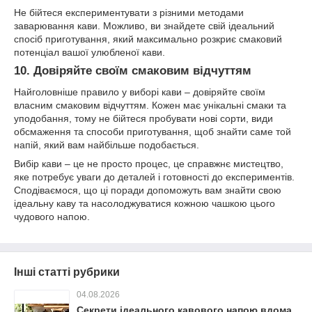
Не бійтеся експериментувати з різними методами
заварювання кави. Можливо, ви знайдете свій ідеальний
спосіб приготування, який максимально розкриє смаковий
потенціал вашої улюбленої кави.
10.
Довіряйте своїм смаковим відчуттям
Найголовніше правило у виборі кави – довіряйте своїм
власним смаковим відчуттям. Кожен має унікальні смаки та
уподобання, тому не бійтеся пробувати нові сорти, види
обсмаження та способи приготування, щоб знайти саме той
напій, який вам найбільше подобається.
Вибір кави – це не просто процес, це справжнє мистецтво,
яке потребує уваги до деталей і готовності до експериментів.
Сподіваємося, що ці поради допоможуть вам знайти свою
ідеальну каву та насолоджуватися кожною чашкою цього
чудового напою.
Інші статті рубрики
04.08.2026
Секрети ідеального кавового напою вдома