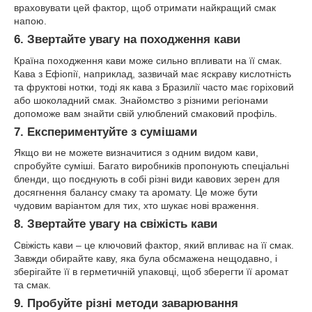
враховувати цей фактор, щоб отримати найкращий смак
напою.
6.
Звертайте увагу на походження кави
Країна походження кави може сильно впливати на її смак.
Кава з Ефіопії, наприклад, зазвичай має яскраву кислотність
та фруктові нотки, тоді як кава з Бразилії часто має горіховий
або шоколадний смак. Знайомство з різними регіонами
допоможе вам знайти свій улюблений смаковий профіль.
7.
Експериментуйте з сумішами
Якщо ви не можете визначитися з одним видом кави,
спробуйте суміші. Багато виробників пропонують спеціальні
бленди, що поєднують в собі різні види кавових зерен для
досягнення балансу смаку та аромату. Це може бути
чудовим варіантом для тих, хто шукає нові враження.
8.
Звертайте увагу на свіжість кави
Свіжість кави – це ключовий фактор, який впливає на її смак.
Завжди обирайте каву, яка була обсмажена нещодавно, і
зберігайте її в герметичній упаковці, щоб зберегти її аромат
та смак.
9.
Пробуйте різні методи заварювання