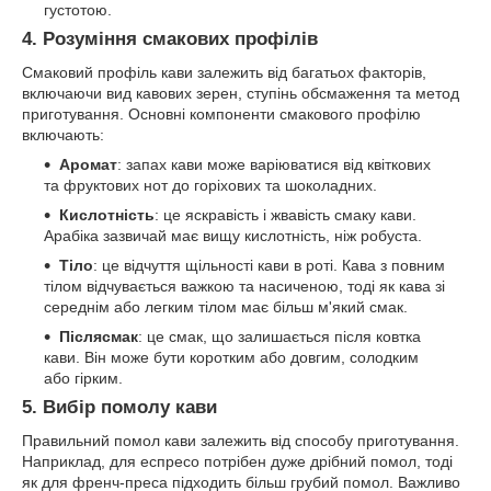
густотою.
4.
Розуміння смакових профілів
Смаковий профіль кави залежить від багатьох факторів,
включаючи вид кавових зерен, ступінь обсмаження та метод
приготування. Основні компоненти смакового профілю
включають:
Аромат
: запах кави може варіюватися від квіткових
та фруктових нот до горіхових та шоколадних.
Кислотність
: це яскравість і жвавість смаку кави.
Арабіка зазвичай має вищу кислотність, ніж робуста.
Тіло
: це відчуття щільності кави в роті. Кава з повним
тілом відчувається важкою та насиченою, тоді як кава зі
середнім або легким тілом має більш м'який смак.
Післясмак
: це смак, що залишається після ковтка
кави. Він може бути коротким або довгим, солодким
або гірким.
5.
Вибір помолу кави
Правильний помол кави залежить від способу приготування.
Наприклад, для еспресо потрібен дуже дрібний помол, тоді
як для френч-преса підходить більш грубий помол. Важливо