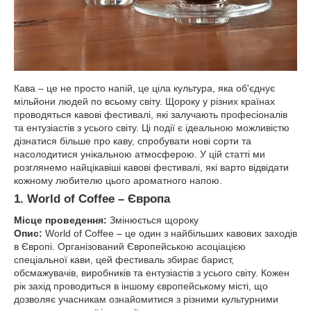
Кава – це не просто напій, це ціла культура, яка об'єднує
мільйони людей по всьому світу. Щороку у різних країнах
проводяться кавові фестивалі, які залучають професіоналів
та ентузіастів з усього світу. Ці події є ідеальною можливістю
дізнатися більше про каву, спробувати нові сорти та
насолодитися унікальною атмосферою. У цій статті ми
розглянемо найцікавіші кавові фестивалі, які варто відвідати
кожному любителю цього ароматного напою.
1. World of Coffee – Європа
Місце проведення:
Змінюється щороку
Опис:
World of Coffee – це один з найбільших кавових заходів
в Європі. Організований Європейською асоціацією
спеціальної кави, цей фестиваль збирає барист,
обсмажувачів, виробників та ентузіастів з усього світу. Кожен
рік захід проводиться в іншому європейському місті, що
дозволяє учасникам ознайомитися з різними культурними