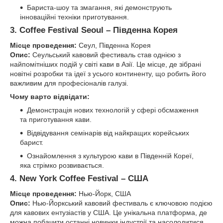
Бариста-шоу та змагання, які демонструють
інноваційні техніки приготування.
3. Coffee Festival Seoul – Південна Корея
Місце проведення:
Сеул, Південна Корея
Опис:
Сеульський кавовий фестиваль став однією з
найпомітніших подій у світі кави в Азії. Це місце, де зібрані
новітні розробки та ідеї з усього континенту, що робить його
важливим для професіоналів галузі.
Чому варто відвідати:
Демонстрація нових технологій у сфері обсмаження
та приготування кави.
Відвідування семінарів від найкращих корейських
барист.
Ознайомлення з культурою кави в Південній Кореї,
яка стрімко розвивається.
4. New York Coffee Festival – США
Місце проведення:
Нью-Йорк, США
Опис:
Нью-Йоркський кавовий фестиваль є ключовою подією
для кавових ентузіастів у США. Це унікальна платформа, де
можна побачити останні новинки індустрії та насолодитися