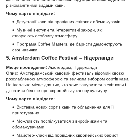
різноманітними видами кави.
Чому варто відвідати:
Дегустації кави від провідних світових обсмажувачів.
Музичні виступи та інтерактивні заходи, які
створюють особливу атмосферу.
Програма Coffee Masters, де баристи демонструють
свої навички.
5. Amsterdam Coffee Festival – Нідерланди
Місце проведення:
Амстердам, Нідерланди
Опис:
Амстердамський кавовий фестиваль відомий своєю
розслабленою атмосферою та великим вибором сортів кави.
Це ідеальне місце для тих, хто хоче зануритися в світ кави і
дізнатися більше про європейську кавову культуру.
Чому варто відвідати:
Виставка нових сортів кави та обладнання для її
приготування.
Можливість поспілкуватися з виробниками та
обсмажувачами.
Майстер-класи від провідних європейських барист.