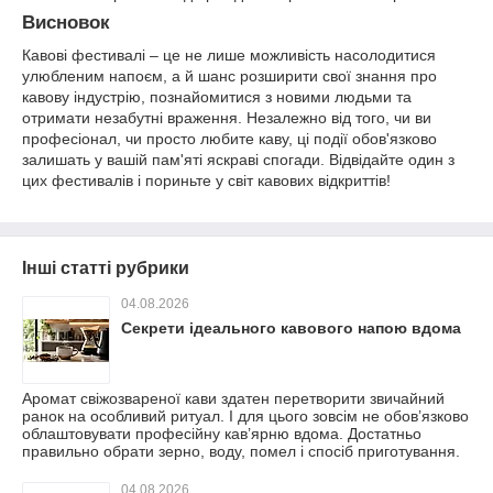
Висновок
Кавові фестивалі – це не лише можливість насолодитися
улюбленим напоєм, а й шанс розширити свої знання про
кавову індустрію, познайомитися з новими людьми та
отримати незабутні враження. Незалежно від того, чи ви
професіонал, чи просто любите каву, ці події обов'язково
залишать у вашій пам'яті яскраві спогади. Відвідайте один з
цих фестивалів і пориньте у світ кавових відкриттів!
Інші статті рубрики
04.08.2026
Секрети ідеального кавового напою вдома
Аромат свіжозвареної кави здатен перетворити звичайний
ранок на особливий ритуал. І для цього зовсім не обов’язково
облаштовувати професійну кав’ярню вдома. Достатньо
правильно обрати зерно, воду, помел і спосіб приготування.
04.08.2026