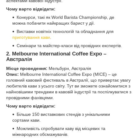
аспектами кавової індустрії.
Чому варто відвідати:
Конкурси, такі як World Barista Championship, де
можна побачити найкращих барист у дії.
Виставки новітніх технологій та обладнання для
приготування кави
.
Семінари та майстер-класи від провідних експертів.
2. Melbourne International Coffee Expo –
Австралія
Місце проведення:
Мельбурн, Австралія
Опис:
Melbourne International Coffee Expo (MICE) – це
головний кавовий фестиваль в Австралії, що привертає увагу
любителів кави з усього світу. Тут ви зможете ознайомитися з
найновішими трендами в кавовій індустрії та поспілкуватися з
провідними фахівцями.
Чому варто відвідати:
Більше 150 виставкових стендів з унікальними
сортами кави.
Можливість спробувати каву від місцевих та
міжнародних обсмажувачів.