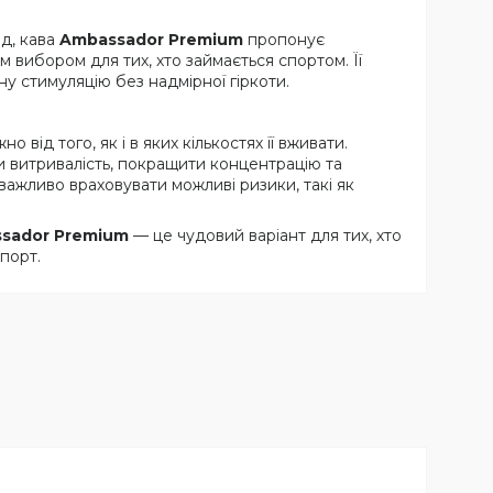
д, кава
Ambassador Premium
пропонує
м вибором для тих, хто займається спортом. Її
у стимуляцію без надмірної гіркоти.
від того, як і в яких кількостях її вживати.
 витривалість, покращити концентрацію та
ажливо враховувати можливі ризики, такі як
sador Premium
— це чудовий варіант для тих, хто
спорт.