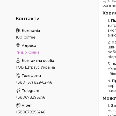
Ці вла
органі
Корис
Пі
витр
змог
вико
1001coffee
П
швид
робо
Київ, Україна
підг
З
ТОВ Штраус Україна
м'яз
збіл
П
+380 (67) 829-62-46
сере
важл
+380678296246
Можли
З
можл
+380678296246
забе