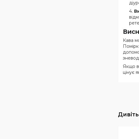
діур
В
відм
рете
Вис
Кава мо
Помірк
допомо
зневод
Якщо в
цінує я