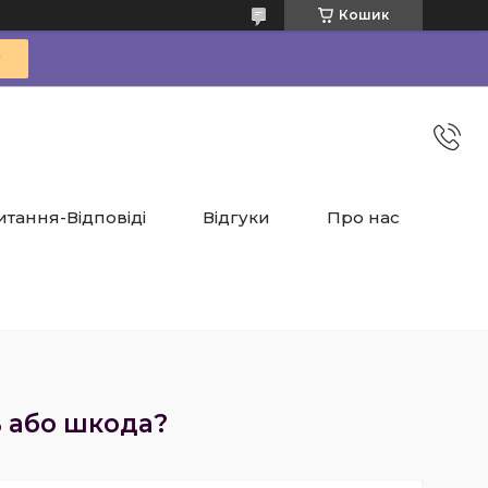
Кошик
итання-Відповіді
Відгуки
Про нас
ь або шкода?