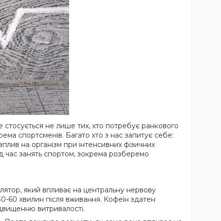
е стосується не лише тих, хто потребує ранкового
ма спортсменів. Багато хто з нас запитує себе:
плив на організм при інтенсивних фізичних
ід час занять спортом, зокрема розберемо
ятор, який впливає на центральну нервову
30-60 хвилин після вживання. Кофеїн здатен
ідвищенню витривалості.