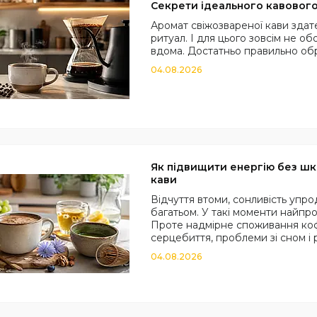
Секрети ідеального кавовог
Аромат свіжозвареної кави зда
ритуал. І для цього зовсім не 
вдома. Достатньо правильно обр
04.08.2026
Як підвищити енергію без шк
кави
Відчуття втоми, сонливість упр
багатьом. У такі моменти найпр
Проте надмірне споживання коф
серцебиття, проблеми зі сном і р
04.08.2026