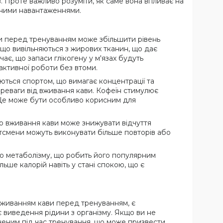
 Проте важливо розуміти, як саме вона впливає на
ичними навантаженнями.
 перед тренуванням може збільшити рівень
 що вивільняються з жирових тканин, що дає
ає, що запаси глікогену у м'язах будуть
ктивної роботи без втоми.
ються спортом, що вимагає концентрації та
переваги від вживання кави. Кофеїн стимулює
 Це може бути особливо корисним для
о вживання кави може знижувати відчуття
ртсмени можуть виконувати більше повторів або
 метаболізму, що робить його популярним
ьше калорій навіть у стані спокою, що є
вживанням кави перед тренуванням, є
є виведення рідини з організму. Якщо ви не
неним під час тренування, що може призвести