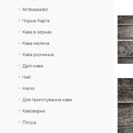
Ambassadоr
Чорна Карта
Кава в зернах
Кава мелена
Кава розчинна
Дріп-кава
Чай
Напої
Для приготування кави
Кавоварки
Посуд