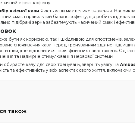
етичний ефект кофеїну.
ибір якісної кави
Якість кави має велике значення. Наприкла
інний смак і правильний баланс кофеїну, що робить її ідеальни
льно підібрані зерна забезпечують насичений смак і ефективн
новок
же бути як корисною, так і шкідливою для спортсменів, залежно 
оване споживання кави перед тренуванням здатне підвищити
гти швидше відновитися після фізичних навантажень. Однак в
нення та надмірне стимулювання нервової системи.
и обираєте каву для своїх тренувань, зверніть увагу на
Ambas
кість та ефективність у всіх аспектах свого життя, включаючи 