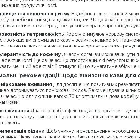
ниження продуктивності.
ідвищення серцевого ритму
Надмірне вживання кави може
 бути небезпечним для деяких людей. Якщо у вас є серцево-с
д вживанням кави перед тренуванням краще проконсультуват
ервозність та тривожність
Кофеїн стимулює нервову систем
ливо якщо ви споживаєте каву у великих кількостях. Надмірн
егативно позначиться на відновленні організму після тренува
олерантність до кофеїну
З часом організм може звикнути д
 ефективності. Це означає, що спортсмени, які регулярно вж
увати менший ефект від її стимуляції, що вимагатиме збільшен
мальні рекомендації щодо вживання кави для 
мірковане вживання
Для досягнення позитивних результаті
иво дотримуватися поміркованих доз. Рекомендована кількість 
значає, що для людини вагою 70 кг оптимальна доза кофеїну 
ам кави.
ас вживання
Для того щоб кофеїн подіяв на організм під час
ин до початку активності. Це дозволить досягти максимальної 
нтажень.
омпенсація рідини
Щоб уникнути зневоднення, необхідно вжи
ування. Після випитої кави варто збільшити кількість спожива