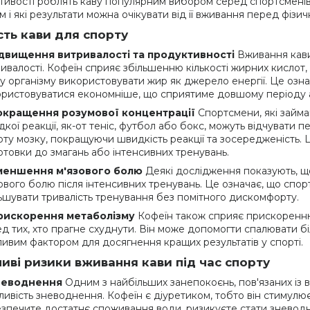
стивості роблять каву популярним вибором серед спортсменів.
зм і які результати можна очікувати від її вживання перед фіз
ть кави для спорту
двищення витривалості та продуктивності
Вживання кави
ивалості. Кофеїн сприяє збільшенню кількості жирних кислот,
у організму використовувати жир як джерело енергії. Це означ
ристовуватися економніше, що сприятиме довшому періоду а
окращення розумової концентрації
Спортсмени, які займа
кої реакції, як-от теніс, футбол або бокс, можуть відчувати 
ту мозку, покращуючи швидкість реакції та зосередженість.
отовки до змагань або інтенсивних тренувань.
меншення м'язового болю
Деякі дослідження показують, щ
ового болю після інтенсивних тренувань. Це означає, що спо
ьшувати тривалість тренування без помітного дискомфорту.
рискорення метаболізму
Кофеїн також сприяє прискоренню
д тих, хто прагне схуднути. Він може допомогти спалювати біл
ивим фактором для досягнення кращих результатів у спорті.
ві ризики вживання кави під час спорту
неводнення
Одним з найбільших занепокоєнь, пов'язаних із 
ивість зневоднення. Кофеїн є діуретиком, тобто він стимулю
зпечите достатнє споживання води, ризикуєте стати зневод