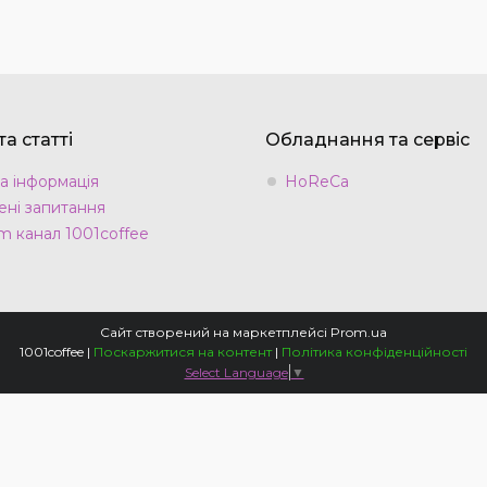
а статті
Обладнання та сервіс
а інформація
HoReCa
ні запитання
m канал 1001coffee
Сайт створений на маркетплейсі
Prom.ua
1001coffee |
Поскаржитися на контент
|
Політика конфіденційності
Select Language
▼