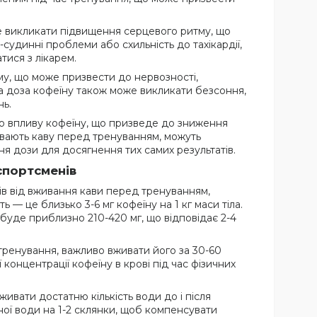
 викликати підвищення серцевого ритму, що
удинні проблеми або схильність до тахікардії,
ися з лікарем.
у, що може призвести до нервозності,
а доза кофеїну також може викликати безсоння,
нь.
о впливу кофеїну, що призведе до зниження
ивають каву перед тренуванням, можуть
ня дози для досягнення тих самих результатів.
спортсменів
в від вживання кави перед тренуванням,
— це близько 3-6 мг кофеїну на 1 кг маси тіла.
буде приблизно 210-420 мг, що відповідає 2-4
 тренування, важливо вживати його за 30-60
концентрації кофеїну в крові під час фізичних
вати достатню кількість води до і після
ної води на 1-2 склянки, щоб компенсувати