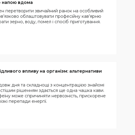
о напою вдома
тен перетворити звичайний ранок на особливий
обов’язково облаштовувати професійну кав’ярню
ати зерно, воду, помел і спосіб приготування.
ідливого впливу на організм: альтернативи
одовж дня та складнощі з концентрацією знайомі
остішим рішенням здається ще одна чашка кави.
еїну може спричиняти нервозність, прискорене
ізкі перепади енергії.