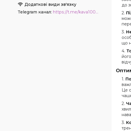
до з
Telegram канал
https://t.me/kava1001coffee
П
може
пере
Н
особ
що н
Т
його
відч
Опти
По
важл
Це о
чашк
Ч
хвил
нава
К
трен