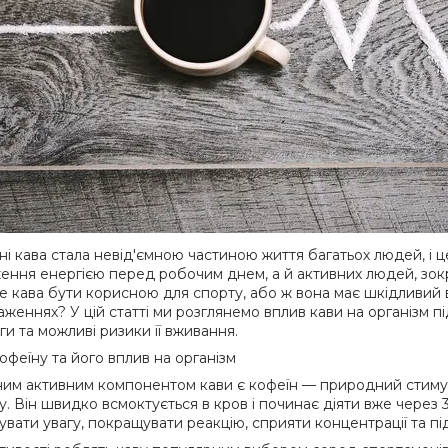
ні кава стала невід'ємною частиною життя багатьох людей, і ц
ення енергією перед робочим днем, а й активних людей, зокре
е кава бути корисною для спорту, або ж вона має шкідливий в
аженнях? У цій статті ми розглянемо вплив кави на організм п
ги та можливі ризики її вживання.
офеїну та його вплив на організм
им активним компонентом кави є кофеїн — природний стимул
у. Він швидко всмоктується в кров і починає діяти вже через 
увати увагу, покращувати реакцію, сприяти концентрації та п