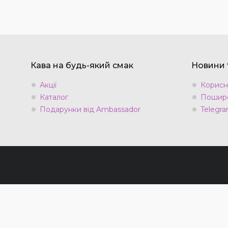
Кава на будь-який смак
Новини т
Акції
Корисн
Каталог
Пошире
Подарунки від Ambassador
Telegra