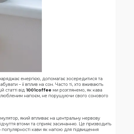
а заряджає енергією, допомагає зосередитися та
бувати – її вплив на сон. Часто ті, хто вживають
й статті від
1001coffee
ми розглянемо, як кава
 улюбленим напоєм, не порушуючи свого сонового
тимулятор, який впливає на центральну нервову
 відчуття втоми та сприяє засинанню. Це призводить
ю популярності кави як напою для підвищення