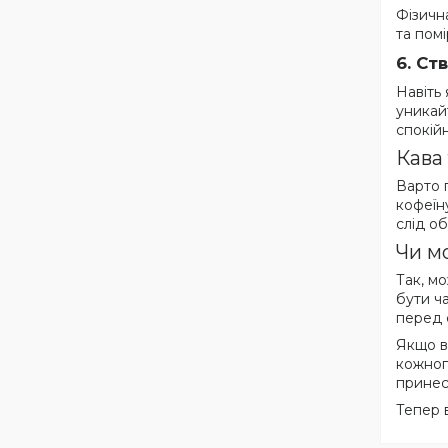
Фізичн
та пом
6.
Ств
Навіть
уникай
спокій
Кава
Варто п
кофеїн
слід о
Чи м
Так, мо
бути ч
перед 
Якщо в
кожног
принес
Тепер 