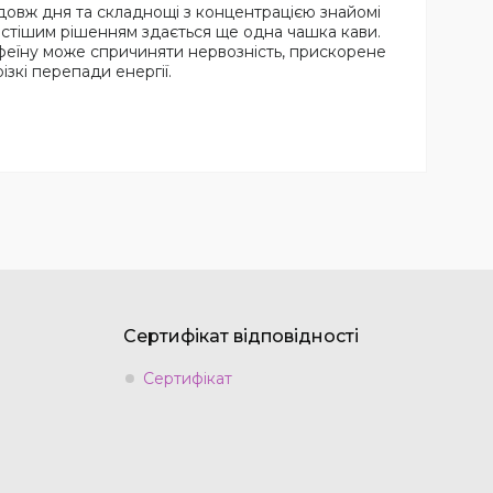
одовж дня та складнощі з концентрацією знайомі
остішим рішенням здається ще одна чашка кави.
еїну може спричиняти нервозність, прискорене
ізкі перепади енергії.
Сертифікат відповідності
Сертифікат