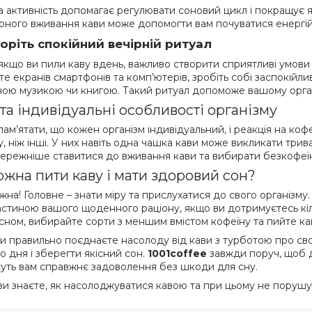
а активність допомагає регулювати соновий цикл і покращує як
ірного вживання кави може допомогти вам почуватися енергійн
оріть спокійний вечірній ритуал
 якщо ви пили каву вдень, важливо створити сприятливі умови 
те екранів смартфонів та комп’ютерів, зробіть собі заспокійл
ною музикою чи книгою. Такий ритуал допоможе вашому орган
 та індивідуальні особливості організму
ам’ятати, що кожен організм індивідуальний, і реакція на коф
у, ніж інші. У них навіть одна чашка кави може викликати трив
бережніше ставитися до вживання кави та вибирати безкофеї
ожна пити каву і мати здоровий сон?
жна! Головне – знати міру та прислухатися до свого організму.
астиною вашого щоденного раціону, якщо ви дотримуєтесь кі
сном, вибирайте сорти з меншим вмістом кофеїну та пийте кав
и правильно поєднаєте насолоду від кави з турботою про св
о дня і зберегти якісний сон.
1001coffee
завжди поруч, щоб д
уть вам справжнє задоволення без шкоди для сну.
ви знаєте, як насолоджуватися кавою та при цьому не порушу