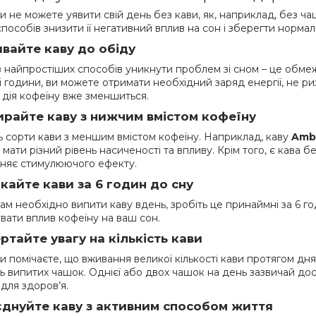
и не можете уявити свій день без кави, як, наприклад, без ч
 способів знизити її негативний вплив на сон і зберегти норм
вайте каву до обіду
з найпростіших способів уникнути проблем зі сном – це обме
і години, ви можете отримати необхідний заряд енергії, не р
 дія кофеїну вже зменшиться.
райте каву з нижчим вмістом кофеїну
ь сорти кави з меншим вмістом кофеїну. Наприклад, каву
Amb
мати різний рівень насиченості та впливу. Крім того, є кава б
няє стимулюючого ефекту.
кайте кави за 6 годин до сну
ам необхідно випити каву вдень, зробіть це принаймні за 6 го
увати вплив кофеїну на ваш сон.
ртайте увагу на кількість кави
и помічаєте, що вживання великої кількості кави протягом дн
сть випитих чашок. Однієї або двох чашок на день зазвичай д
для здоров’я.
днуйте каву з активним способом життя