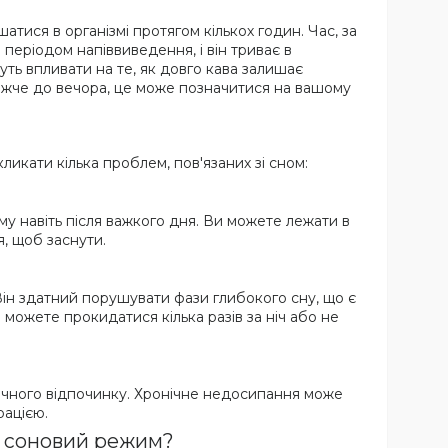
атися в організмі протягом кількох годин. Час, за
 періодом напіввиведення, і він триває в
ть впливати на те, як довго кава залишає
ижче до вечора, це може позначитися на вашому
ликати кілька проблем, пов'язаних зі сном:
му навіть після важкого дня. Ви можете лежати в
я, щоб заснути.
. Він здатний порушувати фази глибокого сну, що є
можете прокидатися кілька разів за ніч або не
нічного відпочинку. Хронічне недосипання може
рацією.
й соновий режим?