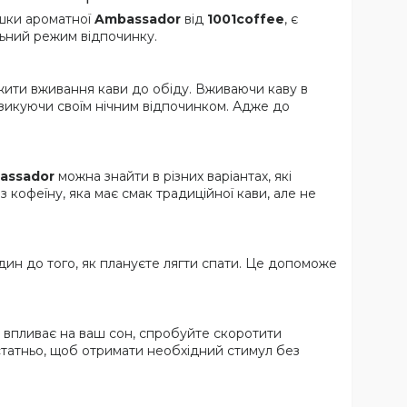
ашки ароматної
Ambassador
від
1001coffee
, є
альний режим відпочинку.
жити вживання кави до обіду. Вживаючи каву в
изикуючи своїм нічним відпочинком. Адже до
assador
можна знайти в різних варіантах, які
ез кофеїну, яка має смак традиційної кави, але не
дин до того, як плануєте лягти спати. Це допоможе
я впливає на ваш сон, спробуйте скоротити
остатньо, щоб отримати необхідний стимул без