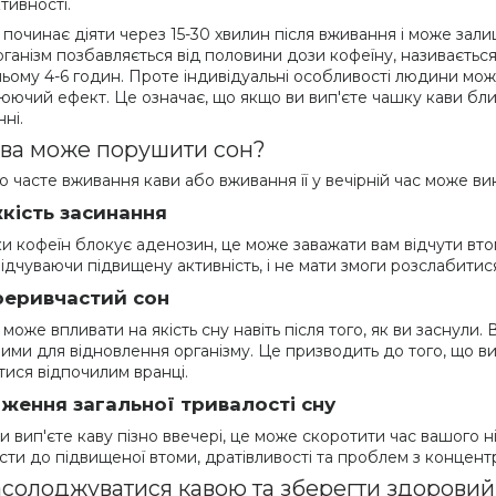
тивності.
починає діяти через 15-30 хвилин після вживання і може залиш
рганізм позбавляється від половини дози кофеїну, називається
ьому 4-6 годин. Проте індивідуальні особливості людини можу
юючий ефект. Це означає, що якщо ви вип'єте чашку кави бл
ні.
ава може порушити сон?
 часте вживання кави або вживання її у вечірній час може вик
кість засинання
ки кофеїн блокує аденозин, це може заважати вам відчути вто
відчуваючи підвищену активність, і не мати змоги розслабитис
реривчастий сон
може впливати на якість сну навіть після того, як ви заснули
ими для відновлення організму. Це призводить до того, що ви 
тися відпочилим вранці.
ження загальної тривалості сну
и вип'єте каву пізно ввечері, це може скоротити час вашого 
сти до підвищеної втоми, дратівливості та проблем з концент
асолоджуватися кавою та зберегти здорови