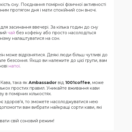
ість сну. Поєднання помірної фізичної активності
им протягом дня і мати спокійний сон вночі.
для засинання ввечері. За кілька годин до сну
ивий
чай
без кофеїну або просто насолодіться
ізму налаштуватися на сон.
еїн може відрізнятися. Деякі люди більш чутливі до
але безсоння. Якщо ви належите до цієї групи, вам
нові
напої
.
 Кава, така як
Ambassador
від
1001coffee
, може
лькох простих правил. Уникайте вживання кави
у в помірних кількостях.
оє здоров’я, то зможете насолоджуватися нею
опомогти вам вибрати найкращі сорти кави, які
вати свій соновий режим!