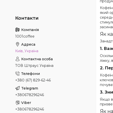
продук
Кофеїн 
який о
середн
стимул
засинан
Як к
1001coffee
Занадто
1.
Важ
Київ, Україна
Оскіль
ліжку, 
ТОВ Штраус Україна
2.
Пе
Кофеїн 
ключов
+380 (67) 829-62-46
почува
3.
Зни
+380678296246
Якщо в
призве
+380678296246
Як н