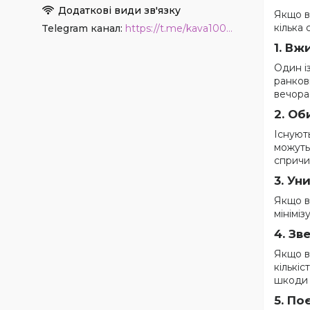
Якщо в
кілька
Telegram канал
https://t.me/kava1001coffee
1.
Вжи
Один і
ранков
вечора
2.
Оби
Існуют
можуть 
спричи
3.
Уни
Якщо в
мініміз
4.
Зве
Якщо в
кількі
шкоди 
5.
Поє