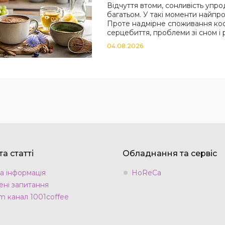
Відчуття втоми, сонливість упр
багатьом. У такі моменти найпр
Проте надмірне споживання коф
серцебиття, проблеми зі сном і р
04.08.2026
а статті
Обладнання та сервіс
а інформація
HoReCa
ні запитання
m канал 1001coffee