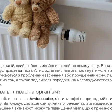
 це напій, який люблять мільйони людей по всьому світу. Вон
є працездатність. Але є одна важлива річ, про яку не можна за
стикаються з проблемами засинання або порушеннями сну. У ці
є на сон, а також поділимося порадами, як насолоджуватися
.
ава впливає на організм?
особливо така як
Ambassador
, містить кофеїн – природний с
у. Він блокує дію аденозину, хімічної речовини, яка викликає
льшення активності мозку та підвищення уваги, що є причино