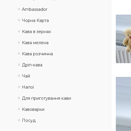
Ambassadоr
Чорна Карта
Кава в зернах
Кава мелена
Кава розчинна
Дріп-кава
Чай
Напої
Для приготування кави
Кавоварки
Посуд