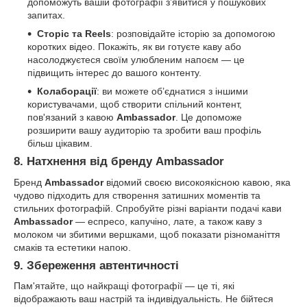
допоможуть вашій фотографії з’явитися у пошукових
запитах.
Сторіс та Reels
: розповідайте історію за допомогою
коротких відео. Покажіть, як ви готуєте каву або
насолоджуєтеся своїм улюбленим напоєм — це
підвищить інтерес до вашого контенту.
Колаборації
: ви можете об’єднатися з іншими
користувачами, щоб створити спільний контент,
пов'язаний з кавою
Ambassador
. Це допоможе
розширити вашу аудиторію та зробити ваш профіль
більш цікавим.
8. Натхнення від бренду Ambassador
Бренд
Ambassador
відомий своєю високоякісною кавою, яка
чудово підходить для створення затишних моментів та
стильних фотографій. Спробуйте різні варіанти подачі кави
Ambassador
— еспресо, капучіно, лате, а також каву з
молоком чи збитими вершками, щоб показати різноманіття
смаків та естетики напою.
9. Збереження автентичності
Пам'ятайте, що найкращі фотографії — це ті, які
відображають ваш настрій та індивідуальність. Не бійтеся