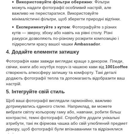
Використовуйте фільтри обережно
: Фільтри
можуть надати фотографії особливий настрій, але
важливо не перестаратися. Використовуйте
мінімалістичні фільтри, щоб зберегти природні відтінки.
Експериментуйте з кутом
: Фотографуйте з різних
кутів — зверху, збоку або навіть на рівні столу. Різні
ракурси дозволяють по-різному розкрити композицію і
підкреслити красу вашої чашки
Ambassador
.
4. Додайте елементи затишку
Фотографія кави завжди виглядає краще з декором. Пледи,
свічки, книги або ноутбук поруч із чашкою кави від
1001coffee
створюють атмосферу затишку та комфорту. Такі деталі
додають фотографії тепла та допомагають відобразити ваш
настрій.
5. Інтегруйте свій стиль
Щоб ваші фотографії виглядали гармонійно, важливо
дотримуватись єдиного стилю. Наприклад, ви можете
вибрати світлу кольорову гаму або, навпаки, робити більш
контрастні, темні фотографії. Спробуйте додати унікальні
атрибути, такі як фірмова чашка або свій улюблений предмет
декору, щоб фотографії були впізнаваними та відрізнялися