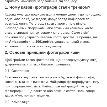
отримати максимум задоволення від процесу.
1. Чому кавові фотографії стали трендом?
Кавова культура поширюється з кожним днем, і це природно,
адже кава об'єднує людей, дарує заряд бадьорості та
розслаблення. Фотографії кави з ароматною піною,
шоколадними візерунками або зручними чашками часто
стають справжніми витворами мистецтва. Саме з цієї
причини популярність кавових фото зростає, а бренди, такі
як
Ambassador
на
1001coffee
, додають новий рівень
естетичності та якості в кожну чашку.
2. Основні принципи фотографії кави
Щоб зробити кавові фотографії, що привернуть увагу, слід
дотримуватися кількох базових принципів:
2.1. Освітлення
Освітлення відіграє ключову роль у будь-якій фотографії, і
кавові знімки не є винятком. Найкраще фотографувати каву
при природному світлі. Найчастіше найкращий час для
фотографій — це ранкове або вечірнє світло, коли сонце
дарує м’які, приємні відтінки.
2.2. Композиція