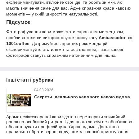
експериментувати, втілюйте свої ідеї та робіть знімки, які
мають значення саме для вас. Адже справжня краса кавових
моментів — у їхній щирості та натуральності.
Підсумок
Фотографування кави може стати справжнім мистецтвом,
особливо коли ви використовуєте якісну каву
Ambassador
від
1001coffee
. Дотримуйтесь простих рекомендацій,
експериментуйте зі стилями та освітленням, і ваші кавові
фотографії стануть справжнім натхненням для інших.
Інші статті рубрики
04.08.2026
Секрети ідеального кавового напою вдома
Аромат свіжозвареної кави здатен перетворити звичайний
ранок на особливий ритуал. І для цього зовсім не обов’язково
облаштовувати професійну кав’ярню вдома. Достатньо
правильно обрати зерно, воду, помел і спосіб приготування.