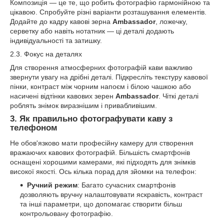
Композиція — це те, що робить фотографію гармонійною та
цікавою. Спробуйте різні варіанти розташування елементів.
Додайте до кадру кавові зерна
Ambassador
, ложечку,
серветку або навіть нотатник — ці деталі додають
індивідуальності та затишку.
2.3. Фокус на деталях
Для створення атмосферних фотографій кави важливо
звернути увагу на дрібні деталі. Підкресліть текстуру кавової
пінки, контраст між чорним напоєм і білою чашкою або
насичені відтінки кавових зерен
Ambassador
. Чіткі деталі
роблять знімок виразнішим і привабливішим.
3. Як правильно фотографувати каву з
телефоном
Не обов'язково мати професійну камеру для створення
вражаючих кавових фотографій. Більшість смартфонів
оснащені хорошими камерами, які підходять для знімків
високої якості. Ось кілька порад для зйомки на телефон:
Ручний режим
: Багато сучасних смартфонів
дозволяють вручну налаштовувати яскравість, контраст
та інші параметри, що допомагає створити більш
контрольовану фотографію.