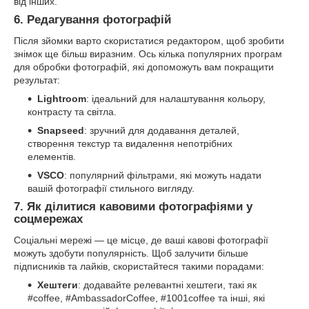
від інших.
6. Редагування фотографій
Після зйомки варто скористатися редактором, щоб зробити
знімок ще більш виразним. Ось кілька популярних програм
для обробки фотографій, які допоможуть вам покращити
результат:
Lightroom
: ідеальний для налаштування кольору,
контрасту та світла.
Snapseed
: зручний для додавання деталей,
створення текстур та видалення непотрібних
елементів.
VSCO
: популярний фільтрами, які можуть надати
вашій фотографії стильного вигляду.
7. Як ділитися кавовими фотографіями у
соцмережах
Соціальні мережі — це місце, де ваші кавові фотографії
можуть здобути популярність. Щоб залучити більше
підписників та лайків, скористайтеся такими порадами:
Хештеги
: додавайте релевантні хештеги, такі як
#coffee, #AmbassadorCoffee, #1001coffee та інші, які