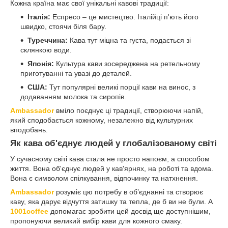
Кожна країна має свої унікальні кавові традиції:
Італія:
Еспресо – це мистецтво. Італійці п'ють його
швидко, стоячи біля бару.
Туреччина:
Кава тут міцна та густа, подається зі
склянкою води.
Японія:
Культура кави зосереджена на ретельному
приготуванні та увазі до деталей.
США:
Тут популярні великі порції кави на винос, з
додаванням молока та сиропів.
Ambassador
вміло поєднує ці традиції, створюючи напій,
який сподобається кожному, незалежно від культурних
вподобань.
Як кава об'єднує людей у глобалізованому світі
У сучасному світі кава стала не просто напоєм, а способом
життя. Вона об'єднує людей у кав'ярнях, на роботі та вдома.
Вона є символом спілкування, відпочинку та натхнення.
Ambassador
розуміє цю потребу в об’єднанні та створює
каву, яка дарує відчуття затишку та тепла, де б ви не були. А
1001coffee
допомагає зробити цей досвід ще доступнішим,
пропонуючи великий вибір кави для кожного смаку.