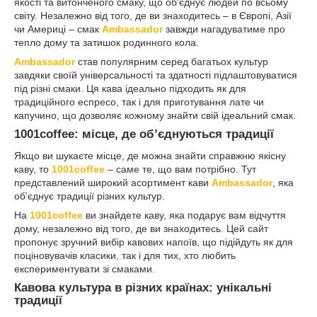
якості та витонченого смаку, що об’єднує людей по всьому
світу. Незалежно від того, де ви знаходитесь – в Європі, Азії
чи Америці – смак
Ambassador
завжди нагадуватиме про
тепло дому та затишок родинного кола.
Ambassador
став популярним серед багатьох культур
завдяки своїй універсальності та здатності підлаштовуватися
під різні смаки. Ця кава ідеально підходить як для
традиційного еспресо, так і для приготування лате чи
капучино, що дозволяє кожному знайти свій ідеальний смак.
1001coffee: місце, де об’єднуються традиції
Якщо ви шукаєте місце, де можна знайти справжню якісну
каву, то
1001coffee
– саме те, що вам потрібно. Тут
представлений широкий асортимент кави
Ambassador
, яка
об’єднує традиції різних культур.
На
1001coffee
ви знайдете каву, яка подарує вам відчуття
дому, незалежно від того, де ви знаходитесь. Цей сайт
пропонує зручний вибір кавових напоїв, що підійдуть як для
поціновувачів класики, так і для тих, хто любить
експериментувати зі смаками.
Кавова культура в різних країнах: унікальні
традиції