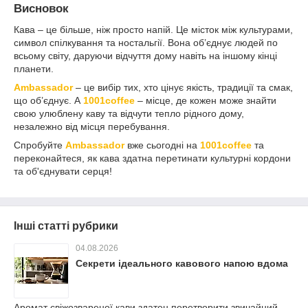
Висновок
Кава – це більше, ніж просто напій. Це місток між культурами,
символ спілкування та ностальгії. Вона об’єднує людей по
всьому світу, даруючи відчуття дому навіть на іншому кінці
планети.
Ambassador
– це вибір тих, хто цінує якість, традиції та смак,
що об’єднує. А
1001coffee
– місце, де кожен може знайти
свою улюблену каву та відчути тепло рідного дому,
незалежно від місця перебування.
Спробуйте
Ambassador
вже сьогодні на
1001coffee
та
переконайтеся, як кава здатна перетинати культурні кордони
та об'єднувати серця!
Інші статті рубрики
04.08.2026
Секрети ідеального кавового напою вдома
Аромат свіжозвареної кави здатен перетворити звичайний