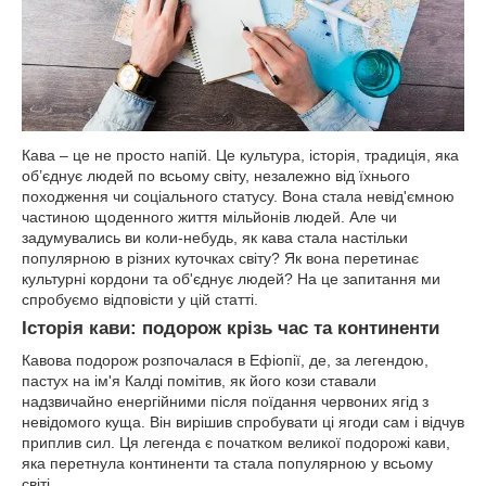
Кава – це не просто напій. Це культура, історія, традиція, яка
об’єднує людей по всьому світу, незалежно від їхнього
походження чи соціального статусу. Вона стала невід'ємною
частиною щоденного життя мільйонів людей. Але чи
задумувались ви коли-небудь, як кава стала настільки
популярною в різних куточках світу? Як вона перетинає
культурні кордони та об'єднує людей? На це запитання ми
спробуємо відповісти у цій статті.
Історія кави: подорож крізь час та континенти
Кавова подорож розпочалася в Ефіопії, де, за легендою,
пастух на ім'я Калді помітив, як його кози ставали
надзвичайно енергійними після поїдання червоних ягід з
невідомого куща. Він вирішив спробувати ці ягоди сам і відчув
приплив сил. Ця легенда є початком великої подорожі кави,
яка перетнула континенти та стала популярною у всьому
світі.