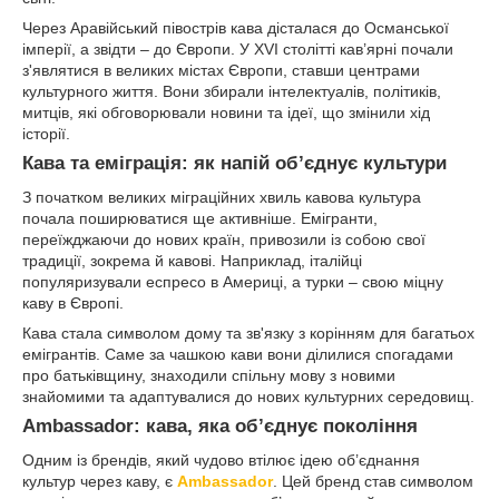
Через Аравійський півострів кава дісталася до Османської
імперії, а звідти – до Європи. У XVI столітті кав’ярні почали
з'являтися в великих містах Європи, ставши центрами
культурного життя. Вони збирали інтелектуалів, політиків,
митців, які обговорювали новини та ідеї, що змінили хід
історії.
Кава та еміграція: як напій об’єднує культури
З початком великих міграційних хвиль кавова культура
почала поширюватися ще активніше. Емігранти,
переїжджаючи до нових країн, привозили із собою свої
традиції, зокрема й кавові. Наприклад, італійці
популяризували еспресо в Америці, а турки – свою міцну
каву в Європі.
Кава стала символом дому та зв'язку з корінням для багатьох
емігрантів. Саме за чашкою кави вони ділилися спогадами
про батьківщину, знаходили спільну мову з новими
знайомими та адаптувалися до нових культурних середовищ.
Ambassador: кава, яка об’єднує покоління
Одним із брендів, який чудово втілює ідею об’єднання
культур через каву, є
Ambassador
. Цей бренд став символом