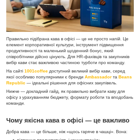
Правильно підібрана кава в офісі — це не просто напій. Це
елемент корпоративної культури, інструмент підвищення
продуктивності та маленький щоденний бонус, який
співробітники дійсно цінують. Для HR-фахівців та закупників
вибір кави стає важливою частиною турботи про команду.
На сайті
1001coffee
доступний великий вибір кави, серед
якої особливо популярними є бренди
Ambassador
та
Beans
Republic
— ідеальні рішення для офісних закупівель.
Нижче — докладний гайд, як правильно вибрати каву для
офісу з урахуванням бюджету, формату роботи та вподобань
команди.
Чому якісна кава в офісі — це важливо
Добра кава — це більше, ніж «щось гаряче в чашці». Вона:
підвищує продуктивність і концентрацію;