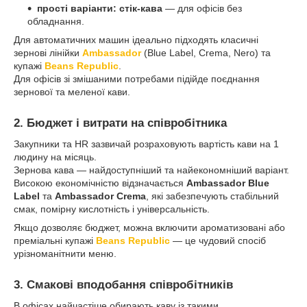
прості варіанти: стік-кава
— для офісів без
обладнання.
Для автоматичних машин ідеально підходять класичні
зернові лінійки
Ambassador
(Blue Label, Crema, Nero) та
купажі
Beans Republic
.
Для офісів зі змішаними потребами підійде поєднання
зернової та меленої кави.
2. Бюджет і витрати на співробітника
Закупники та HR зазвичай розраховують вартість кави на 1
людину на місяць.
Зернова кава — найдоступніший та найекономніший варіант.
Високою економічністю відзначається
Ambassador Blue
Label
та
Ambassador Crema
, які забезпечують стабільний
смак, помірну кислотність і універсальність.
Якщо дозволяє бюджет, можна включити ароматизовані або
преміальні купажі
Beans Republic
— це чудовий спосіб
урізноманітнити меню.
3. Смакові вподобання співробітників
В офісах найчастіше обирають каву із такими