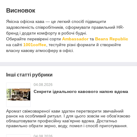
Висновок
Якісна офісна кава — це легкий спосіб підвищити
задоволеність співробітників, сформувати правильний HR-
бренд і додати комфорту в робочі будні.
Обирайте перевірені сорти
Ambassador
та
Beans Republic
на сайті
1001coffee
, тестуйте різні формати й створюйте
власну кавову атмосферу в офісі.
Інші статті рубрики
04.08.2026
Секрети ідеального кавового напою вдома
Аромат свіжозвареної кави здатен перетворити звичайний
ранок на особливий ритуал. І для цього зовсім не обов’язково
облаштовувати професійну кав’ярню вдома. Достатньо
правильно обрати зерно, воду, помел і спосіб приготування.
04.08.2026