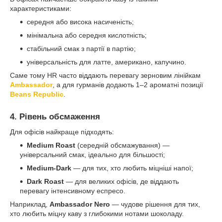
характеристиками:
середня або висока насиченість;
мінімальна або середня кислотність;
стабільний смак з партії в партію;
універсальність для латте, американо, капучино.
Саме тому HR часто віддають перевагу зерновим лінійкам
Ambassador
, а для гурманів додають 1–2 ароматні позиції
Beans Republic
.
4. Рівень обсмаження
Для офісів найкраще підходять:
Medium Roast
(середній обсмажування) —
універсальний смак, ідеально для більшості;
Medium-Dark
— для тих, хто любить міцніші напої;
Dark Roast
— для великих офісів, де віддають
перевагу інтенсивному еспресо.
Наприклад,
Ambassador Nero
— чудове рішення для тих,
хто любить міцну каву з глибокими нотами шоколаду.