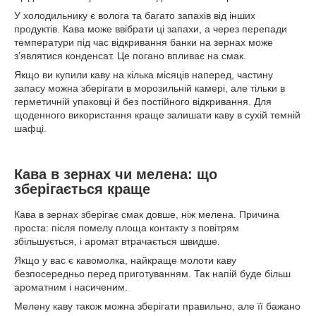
У холодильнику є волога та багато запахів від інших
продуктів. Кава може ввібрати ці запахи, а через перепади
температури під час відкривання банки на зернах може
з’являтися конденсат. Це погано впливає на смак.
Якщо ви купили каву на кілька місяців наперед, частину
запасу можна зберігати в морозильній камері, але тільки в
герметичній упаковці й без постійного відкривання. Для
щоденного використання краще залишати каву в сухій темній
шафці.
Кава в зернах чи мелена: що
зберігається краще
Кава в зернах зберігає смак довше, ніж мелена. Причина
проста: після помелу площа контакту з повітрям
збільшується, і аромат втрачається швидше.
Якщо у вас є кавомолка, найкраще молоти каву
безпосередньо перед приготуванням. Так напій буде більш
ароматним і насиченим.
Мелену каву також можна зберігати правильно, але її бажано