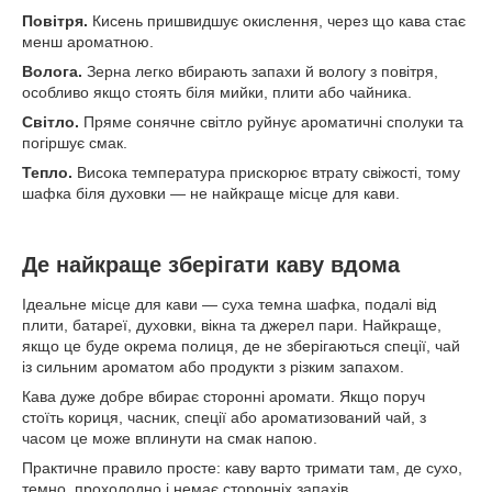
Повітря.
Кисень пришвидшує окислення, через що кава стає
менш ароматною.
Волога.
Зерна легко вбирають запахи й вологу з повітря,
особливо якщо стоять біля мийки, плити або чайника.
Світло.
Пряме сонячне світло руйнує ароматичні сполуки та
погіршує смак.
Тепло.
Висока температура прискорює втрату свіжості, тому
шафка біля духовки — не найкраще місце для кави.
Де найкраще зберігати каву вдома
Ідеальне місце для кави — суха темна шафка, подалі від
плити, батареї, духовки, вікна та джерел пари. Найкраще,
якщо це буде окрема полиця, де не зберігаються спеції, чай
із сильним ароматом або продукти з різким запахом.
Кава дуже добре вбирає сторонні аромати. Якщо поруч
стоїть кориця, часник, спеції або ароматизований чай, з
часом це може вплинути на смак напою.
Практичне правило просте: каву варто тримати там, де сухо,
темно, прохолодно і немає сторонніх запахів.