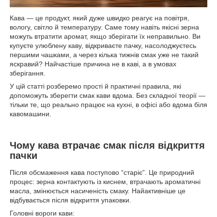
Кава — це продукт, який дуже швидко реагує на повітря,
вологу, світло й температуру. Саме тому навіть якісні зерна
можуть втратити аромат, якщо зберігати їх неправильно. Ви
купуєте улюблену каву, відкриваєте пачку, насолоджуєтесь
першими чашками, а через кілька тижнів смак уже не такий
яскравий? Найчастіше причина не в каві, а в умовах
зберігання.
У цій статті розберемо прості й практичні правила, які
допоможуть зберегти смак кави вдома. Без складної теорії —
тільки те, що реально працює на кухні, в офісі або вдома біля
кавомашини.
Чому кава втрачає смак після відкриття
пачки
Після обсмаження кава поступово “старіє”. Це природний
процес: зерна контактують із киснем, втрачають ароматичні
масла, змінюється насиченість смаку. Найактивніше це
відбувається після відкриття упаковки.
Головні вороги кави: