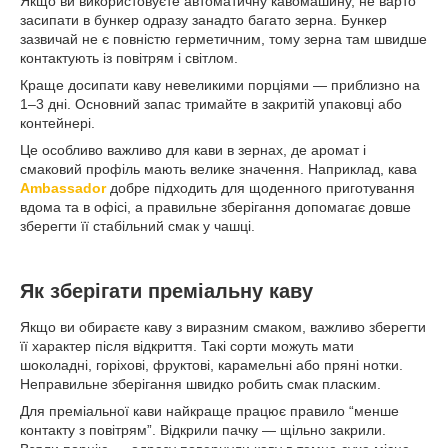
Якщо ви використовуєте автоматичну кавомашину, не варто
засипати в бункер одразу занадто багато зерна. Бункер
зазвичай не є повністю герметичним, тому зерна там швидше
контактують із повітрям і світлом.
Краще досипати каву невеликими порціями — приблизно на
1–3 дні. Основний запас тримайте в закритій упаковці або
контейнері.
Це особливо важливо для кави в зернах, де аромат і
смаковий профіль мають велике значення. Наприклад, кава
Ambassador
добре підходить для щоденного приготування
вдома та в офісі, а правильне зберігання допомагає довше
зберегти її стабільний смак у чашці.
Як зберігати преміальну каву
Якщо ви обираєте каву з виразним смаком, важливо зберегти
її характер після відкриття. Такі сорти можуть мати
шоколадні, горіхові, фруктові, карамельні або пряні нотки.
Неправильне зберігання швидко робить смак пласким.
Для преміальної кави найкраще працює правило “менше
контакту з повітрям”. Відкрили пачку — щільно закрили.