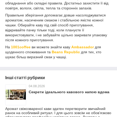
обладнання або складні правила. Достатньо захистити її від
повітря, вологи, світла, тепла та сторонніх запахів.
Правильне зберігання допомагає довше насолоджуватися
ароматом, насиченим смаком і стабільною якістю кожної
чашки. Обирайте каву під свій спосіб приготування,
відкривайте пачку тільки тоді, коли плануєте її
використовувати, і не забувайте щільно закривати упаковку
після кожного приготування.
На
1001coffee
ви можете знайти каву
Ambassador
для
щоденного споживання та
Beans Republic
для тих, хто
шукає більш виразний смак у чашці.
Інші статті рубрики
04.08.2026
Секрети ідеального кавового напою вдома
Аромат свіжозвареної кави здатен перетворити звичайний
ранок на особливий ритуал. І для цього зовсім не обов’язково
облаштовувати професійну кав’ярню вдома. Достатньо