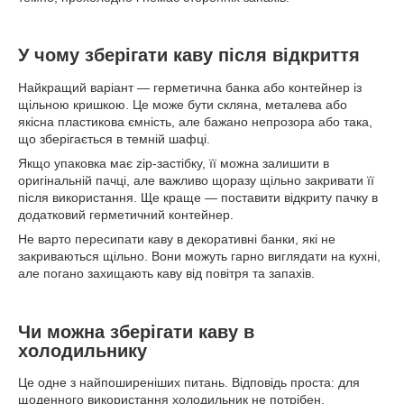
У чому зберігати каву після відкриття
Найкращий варіант — герметична банка або контейнер із
щільною кришкою. Це може бути скляна, металева або
якісна пластикова ємність, але бажано непрозора або така,
що зберігається в темній шафці.
Якщо упаковка має zip-застібку, її можна залишити в
оригінальній пачці, але важливо щоразу щільно закривати її
після використання. Ще краще — поставити відкриту пачку в
додатковий герметичний контейнер.
Не варто пересипати каву в декоративні банки, які не
закриваються щільно. Вони можуть гарно виглядати на кухні,
але погано захищають каву від повітря та запахів.
Чи можна зберігати каву в
холодильнику
Це одне з найпоширеніших питань. Відповідь проста: для
щоденного використання холодильник не потрібен.