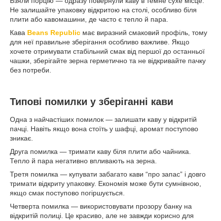
Взяли порцію — одразу повернули каву в темне сухе місце.
Не залишайте упаковку відкритою на столі, особливо біля
плити або кавомашини, де часто є тепло й пара.
Кава
Beans Republic
має виразний смаковий профіль, тому
для неї правильне зберігання особливо важливе. Якщо
хочете отримувати стабільний смак від першої до останньої
чашки, зберігайте зерна герметично та не відкривайте пачку
без потреби.
Типові помилки у зберіганні кави
Одна з найчастіших помилок — залишати каву у відкритій
пачці. Навіть якщо вона стоїть у шафці, аромат поступово
зникає.
Друга помилка — тримати каву біля плити або чайника.
Тепло й пара негативно впливають на зерна.
Третя помилка — купувати забагато кави “про запас” і довго
тримати відкриту упаковку. Економія може бути сумнівною,
якщо смак поступово погіршується.
Четверта помилка — використовувати прозору банку на
відкритій полиці. Це красиво, але не завжди корисно для