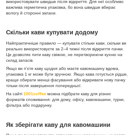
використовувати швидше після відкриття. Для неї особливо
важлива герметична упаковка, бо вона швидше вбирає
вологу й сторонні запахи.
Скільки кави купувати додому
Найпрактичніше правило — купувати стільки кави, скільки ви
реально використовуєте за 2–4 тижні після відкриття пачки.
Це дозволяє пити каву свіжою, не перетворюючи кухню на
склад запасів.
Якщо ви п’єте каву щодня або маєте кавомашину вдома,
упаковка 1 кг може бути зручною. Якщо кава готується рідше,
краще обирати менші фасування або відкривати нову пачку
тільки після завершення попередньої.
На сайті
1001coffee
можна підібрати каву для різних
форматів споживання: для дому, офісу, кавомашини, турки,
фільтра або подарунку.
Як зберігати каву для кавомашини