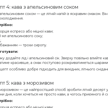
пт 4: кава з апельсиновим соком
 апельсиновим соком — це літній напій із яскравим смаком. Він
охолодження.
трібно:
порція еспресо або міцної кави;
0 мл апельсинового соку;
;
 бажанням — трохи сиропу.
готувати:
нку додайте лід і апельсиновий сік. Зверху повільно влийте к
атиме красивіше, а смак поступово розкриватиметься шарами
цепт особливо добре підходить для вихідних, літнього сніданк
пт 5: кава з морозивом
 морозивом — це найпростіший спосіб зробити літній десерт у
ни дня, коли хочеться не просто кави, а чогось приємного й с
трібно:
порція еспресо або міцної кави;