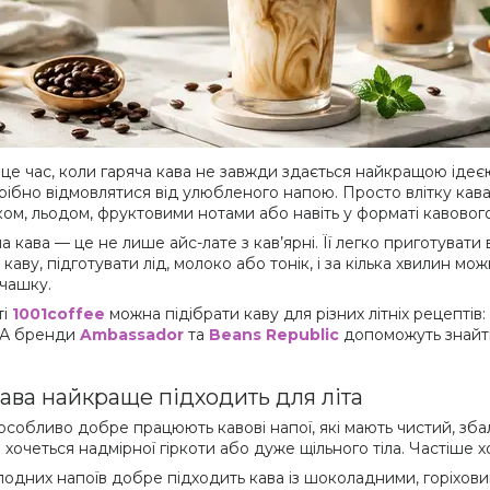
 це час, коли гаряча кава не завжди здається найкращою ідеє
рібно відмовлятися від улюбленого напою. Просто влітку кав
ком, льодом, фруктовими нотами або навіть у форматі кавовог
 кава — це не лише айс-лате з кав’ярні. Її легко приготувати 
каву, підготувати лід, молоко або тонік, і за кілька хвилин м
 чашку.
ті
1001coffee
можна підібрати каву для різних літніх рецептів
. А бренди
Ambassador
та
Beans Republic
допоможуть знайти 
кава найкраще підходить для літа
 особливо добре працюють кавові напої, які мають чистий, зба
 хочеться надмірної гіркоти або дуже щільного тіла. Частіше х
лодних напоїв добре підходить кава із шоколадними, горіхов