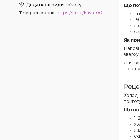
Що по
Telegram канал
https://t.me/kava1001coffee
1 
15
лід
си
Як при
Наповн
зверху
Для та
поєдну
Реце
Холодн
пригот
Що по
1–
хо
лід
ск