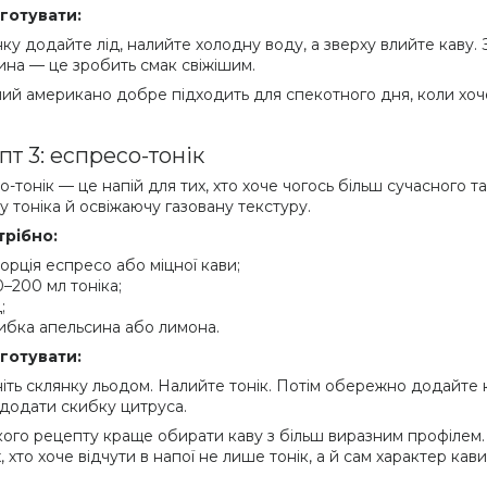
готувати:
нку додайте лід, налийте холодну воду, а зверху влийте кав
ина — це зробить смак свіжішим.
ий американо добре підходить для спекотного дня, коли хоче
пт 3: еспресо-тонік
-тонік — це напій для тих, хто хоче чогось більш сучасного т
у тоніка й освіжаючу газовану текстуру.
трібно:
порція еспресо або міцної кави;
0–200 мл тоніка;
;
ибка апельсина або лимона.
готувати:
іть склянку льодом. Налийте тонік. Потім обережно додайте 
додати скибку цитруса.
кого рецепту краще обирати каву з більш виразним профілем
, хто хоче відчути в напої не лише тонік, а й сам характер кави