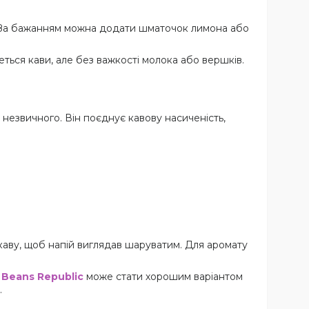
у. За бажанням можна додати шматочок лимона або
ться кави, але без важкості молока або вершків.
а незвичного. Він поєднує кавову насиченість,
каву, щоб напій виглядав шаруватим. Для аромату
.
Beans Republic
може стати хорошим варіантом
.