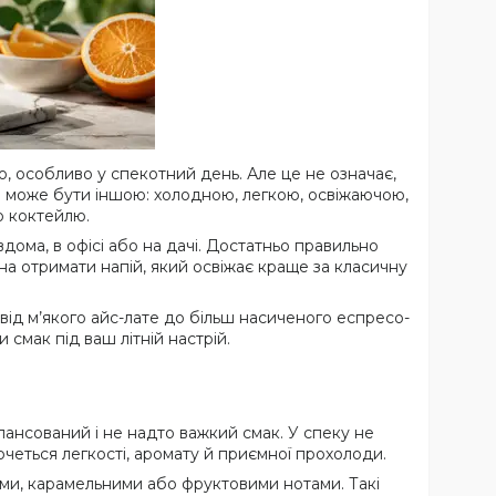
ю, особливо у спекотний день. Але це не означає,
а може бути іншою: холодною, легкою, освіжаючою,
о коктейлю.
вдома, в офісі або на дачі. Достатньо правильно
ожна отримати напій, який освіжає краще за класичну
: від м’якого айс-лате до більш насиченого еспресо-
смак під ваш літній настрій.
лансований і не надто важкий смак. У спеку не
очеться легкості, аромату й приємної прохолоди.
ими, карамельними або фруктовими нотами. Такі