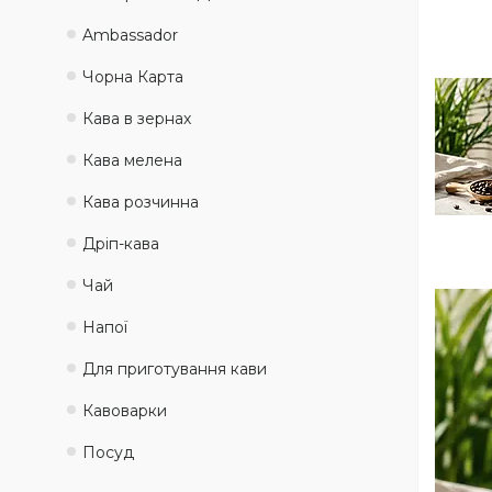
Ambassadоr
Чорна Карта
Кава в зернах
Кава мелена
Кава розчинна
Дріп-кава
Чай
Напої
Для приготування кави
Кавоварки
Посуд