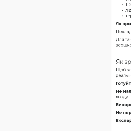
1–
лі
те
Як при
Поклад
Для та
вершко
Як з
Щоб хо
реальн
Готуйт
Не нал
льоду.
Викори
Не пе
Експе