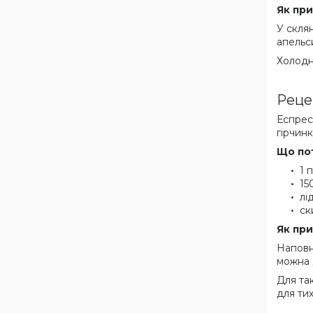
Як при
У скля
апельс
Холодн
Реце
Еспресо
гірчинк
Що по
1 
15
лід
ск
Як при
Наповн
можна 
Для та
для тих