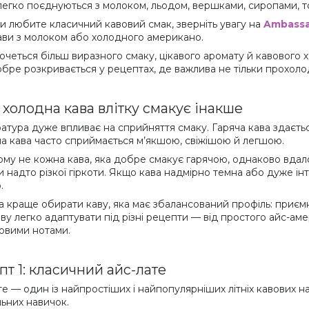
легко поєднуються з молоком, льодом, вершками, сиропами, т
и любите класичний кавовий смак, зверніть увагу на
Ambass
кави з молоком або холодного американо.
очеться більш виразного смаку, цікавого аромату й кавового 
обре розкривається у рецептах, де важлива не тільки прохолод
 холодна кава влітку смакує інакше
атура дуже впливає на сприйняття смаку. Гаряча кава здаєть
а кава часто сприймається м’якшою, свіжішою й легшою.
ому не кожна кава, яка добре смакує гарячою, однаково вдал
и надто різкої гіркоти. Якщо кава надмірно темна або дуже і
.
та краще обирати каву, яка має збалансований профіль: приємн
аву легко адаптувати під різні рецепти — від простого айс-а
овими нотами.
пт 1: класичний айс-лате
те — один із найпростіших і найпопулярніших літніх кавових 
льних навичок.