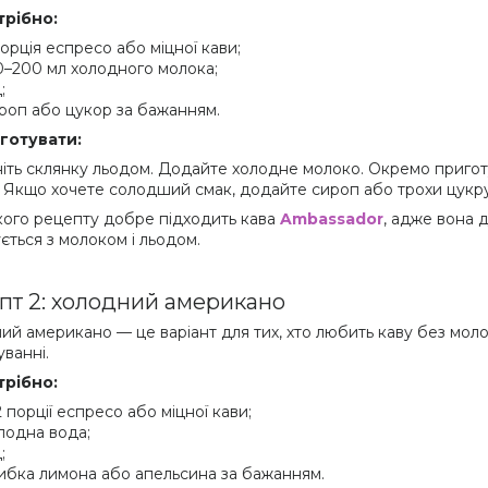
трібно:
порція еспресо або міцної кави;
0–200 мл холодного молока;
;
роп або цукор за бажанням.
готувати:
іть склянку льодом. Додайте холодне молоко. Окремо пригот
. Якщо хочете солодший смак, додайте сироп або трохи цукру
кого рецепту добре підходить кава
Ambassador
, адже вона 
ється з молоком і льодом.
пт 2: холодний американо
ий американо — це варіант для тих, хто любить каву без молок
уванні.
трібно:
2 порції еспресо або міцної кави;
лодна вода;
;
ибка лимона або апельсина за бажанням.