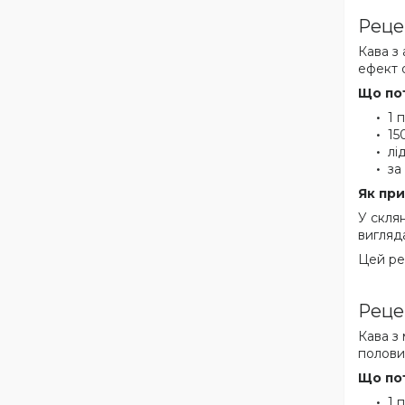
Реце
Кава з
ефект 
Що по
1 
15
лід
за
Як при
У скля
вигляд
Цей ре
Реце
Кава з
полови
Що по
1 