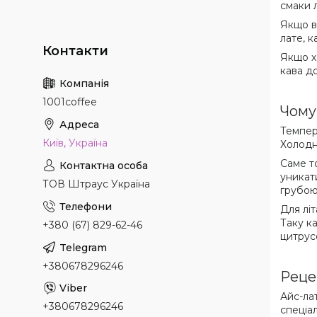
смаки 
Якщо в
лате, 
Якщо х
кава д
1001coffee
Чому
Темпер
Київ, Україна
Холодн
Саме т
уникат
ТОВ Штраус Україна
грубою
Для лі
Таку к
+380 (67) 829-62-46
цитрус
+380678296246
Реце
Айс-ла
+380678296246
спеціа