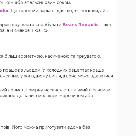
оніком або апельсиновим соком.
ador
. Це хороший варіант для щоденної кави, айс-
характеру, варто спробувати
Beans Republic
. Така
а, а й смакові нюанси.
ся більш ароматною, насиченою та гіркуватою.
о працює з льодом. У холодних рецептах краще
нтенсивна, у холодному вигляді вона може здаватися
ий аромат, помірну насиченість і м’який післясмак.
мерикано до кави з молоком, морозивом або
напоїв. Його можна приготувати вдома без