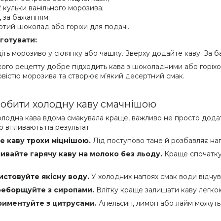
2 кульки ванільного морозива;
д за бажанням;
ртий шоколад або горіхи для подачі.
готувати:
іть морозиво у склянку або чашку. Зверху додайте каву. За 
кого рецепту добре підходить кава з шоколадними або горіхо
вістю морозива та створює м’який десертний смак.
робити холодну каву смачнішою
лодна кава вдома смакувала краще, важливо не просто додати л
о впливають на результат.
е каву трохи міцнішою.
Лід поступово тане й розбавляє нап
ивайте гарячу каву на молоко без льоду.
Краще спочатку
стовуйте якісну воду.
У холодних напоях смак води відчув
реборщуйте з сиропами.
Влітку краще залишати каву легкою
риментуйте з цитрусами.
Апельсин, лимон або лайм можуть 