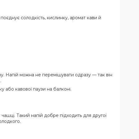
 поєднує солодкість, кислинку, аромат кави й
аву. Напій можна не перемішувати одразу — так він
.
у або кавової паузи на балконі.
 чашці. Такий напій добре підходить для другої
олодкого.