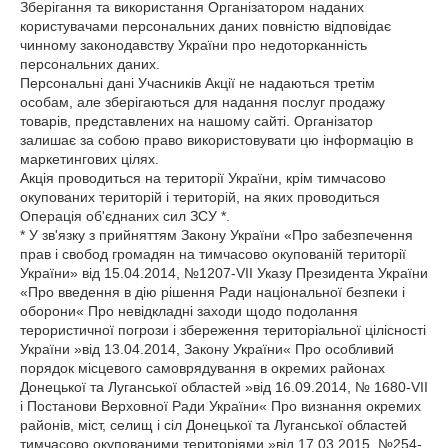
Зберігання та використання Організатором наданих
користувачами персональних даних повністю відповідає
чинному законодавству України про недоторканність
персональних даних.
Персональні дані Учасників Акції не надаються третім
особам, але зберігаються для надання послуг продажу
товарів, представлених на нашому сайті. Організатор
залишає за собою право використовувати цю інформацію в
маркетингових цілях.
Акція проводиться на території України, крім тимчасово
окупованих територій і територій, на яких проводиться
Операція об'єднаних сил ЗСУ *.
* У зв'язку з прийняттям Закону України «Про забезпечення
прав і свобод громадян на тимчасово окупованій території
України» від 15.04.2014, №1207-VII Указу Президента України
«Про введення в дію рішення Ради національної безпеки і
оборони« Про невідкладні заходи щодо подолання
терористичної погрози і збереження територіальної цілісності
України »від 13.04.2014, Закону України« Про особливий
порядок місцевого самоврядування в окремих районах
Донецької та Луганської областей »від 16.09.2014, № 1680-VII
і Постанови Верховної Ради України« Про визнання окремих
районів, міст, селищ і сіл Донецької та Луганської областей
тимчасово окупованими територіями »від 17.03.2015, №254-