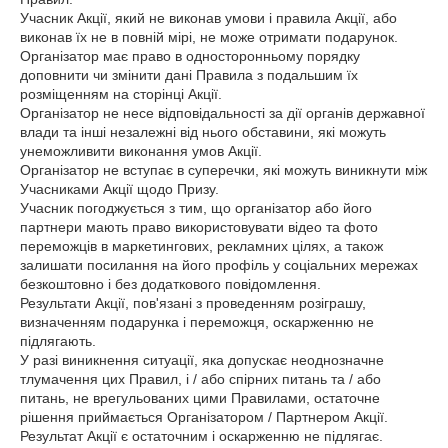
Учасник Акції, який не виконав умови і правила Акції, або
виконав їх не в повній мірі, не може отримати подарунок.
Організатор має право в односторонньому порядку
доповнити чи змінити дані Правила з подальшим їх
розміщенням на сторінці Акції.
Організатор не несе відповідальності за дії органів державної
влади та інші незалежні від нього обставини, які можуть
унеможливити виконання умов Акції.
Організатор не вступає в суперечки, які можуть виникнути між
Учасниками Акції щодо Призу.
Учасник погоджується з тим, що організатор або його
партнери мають право використовувати відео та фото
переможців в маркетингових, рекламних цілях, а також
залишати посилання на його профіль у соціальних мережах
безкоштовно і без додаткового повідомлення.
Результати Акції, пов'язані з проведенням розіграшу,
визначенням подарунка і переможця, оскарженню не
підлягають.
У разі виникнення ситуації, яка допускає неоднозначне
тлумачення цих Правил, і / або спірних питань та / або
питань, не врегульованих цими Правилами, остаточне
рішення приймається Організатором / Партнером Акції.
Результат Акції є остаточним і оскарженню не підлягає.