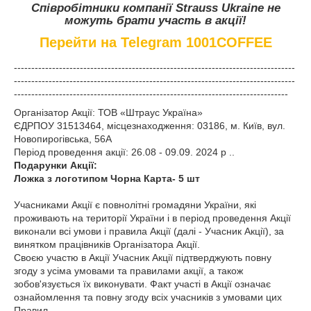
Співробітники компанії Strauss Ukraine не
можуть брати участь в акції!
Перейти на Telegram 1001COFFEE
---------------------------------------------------------------------------------
---------------------------------------------------------------------------------
-------------------------------------------------------------------------------
Організатор Акції: ТОВ «Штраус Україна»
ЄДРПОУ 31513464, місцезнаходження: 03186, м. Київ, вул.
Новопирогівська, 56А
Період проведення акції: 26.08 - 09.09. 2024 р ..
Подарунки Акції:
Ложка з логотипом Чорна Карта- 5 шт
Учасниками Акції є повнолітні громадяни України, які
проживають на території України і в період проведення Акції
виконали всі умови і правила Акції (далі - Учасник Акції), за
винятком працівників Організатора Акції.
Своєю участю в Акції Учасник Акції підтверджують повну
згоду з усіма умовами та правилами акції, а також
зобов'язується їх виконувати. Факт участі в Акції означає
ознайомлення та повну згоду всіх учасників з умовами цих
Правил.