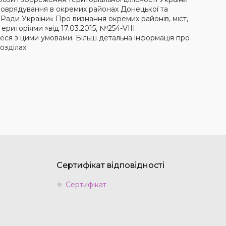
амоврядування в окремих районах Донецької та
 Ради України« Про визнання окремих районів, міст,
риторіями »від 17.03.2015, №254-VIII.
теся з цими умовами. Більш детальна інформація про
озділах:
Сертифікат відповідності
Сертифікат