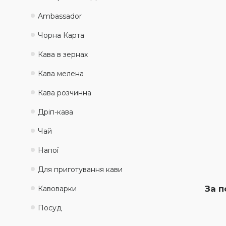
Ambassadоr
Чорна Карта
Кава в зернах
Кава мелена
Кава розчинна
Дріп-кава
Чай
Напої
Для приготування кави
За п
Кавоварки
Посуд