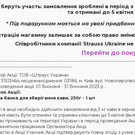
ї беруть участь: замовлення зроблені в період з
та отримані до 5 квітня
* Під подарунком мається на увазі придбання 
страція магазину залишає за собою право зміню
Співробітники
компанії
Strauss Ukraine
не
Перейти до пок
------------------------------------------------------------------------------------------
------------------------------------------------
тор Акції: ТОВ «Штраус Україна»
513464, місцезнаходження: 03186, м. Київ, вул.
Новопирогівс
оведення акції: 01 бнонзня - 31 бнонзня 2023 р ..
ок Акції:
 банка для зберігання кави, 250г - 1 шт
і в акції необхідно здійснити замовлення від 3 кг кави в зер
я мають бути оплачені та отримані клієнтами до 5 квітня (вкл
які проживають на території України і в період проведення Акці
а винятком працівників Організатора Акції.
стю в Акції Учасник Акції підтверджують повну згоду з усіма у