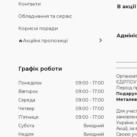
Контакти
В акці
Обладнання та сервіс
Корисні поради
Адміні
🔥Акційні пропозиції
-------------
-------------
Графік роботи
Організа
ЄДРПОУ 31
Понеділок
09:00
17:00
Період пр
Вівторок
09:00
17:00
Подарун
Металева
Середа
09:00
17:00
Четвер
09:00
17:00
Для участ
замовленн
Пʼятниця
09:00
17:00
України, 
Субота
Вихідний
Акції), з
Неділя
Вихідний
Своєю уча