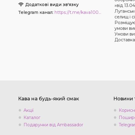
»від 13.
Лугансько
Telegram канал
https://t.me/kava1001coffee
селищ і с
Розміщую
умови вик
Умови ви
Доставка
Кава на будь-який смак
Новини т
Акції
Корисн
Каталог
Пошире
Подарунки від Ambassador
Telegra