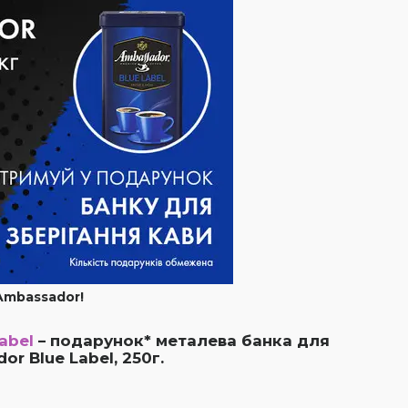
Ambassador!
abel
– подарунок* металева банка для
dor Blue Labe
l, 250г.