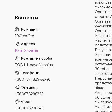
виконуват
Учасник А
Організа
сторінці А
Організат
унеможли
Організа
Учасник 
1001coffee
маркетин
додатков
Результа
Київ, Україна
У разі ви
врегульо
остаточн
ТОВ Штраус Україна
Зберіган
законода
Персональ
+380 (67) 829-62-46
представ
цілях.
Акція про
+380678296246
об'єднани
* У зв'я
України»
+380678296246
оборони«