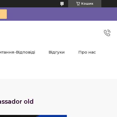
Кошик
итання-Відповіді
Відгуки
Про нас
ssador old