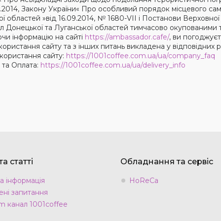
04.2014, Закону України« Про особливий порядок місцевого с
ї областей »від 16.09.2014, № 1680-VII і Постанови Верховної
іл Донецької та Луганської областей тимчасово окупованими те
чи інформацію на сайті
https://ambassador.cafe/
, ви погоджує
ористання сайту та з інших питань викладена у відповідних р
користання сайту:
https://1001coffee.com.ua/ua/company_faq
 та Оплата:
https://1001coffee.com.ua/ua/delivery_info
а статті
Обладнання та сервіс
а інформація
HoReCa
ні запитання
m канал 1001coffee