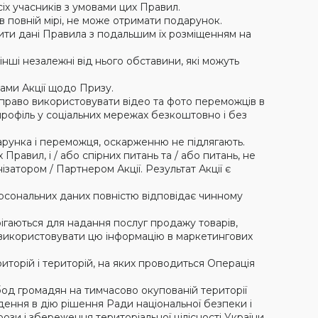
сіх учасників з умовами цих Правил.
е в повній мірі, не може отримати подарунок.
ити дані Правила з подальшим їх розміщенням на
 інші незалежні від нього обставини, які можуть
ками Акції щодо Призу.
 право використовувати відео та фото переможців в
профіль у соціальних мережах безкоштовно і без
дарунка і переможця, оскарженню не підлягають.
равил, і / або спірних питань та / або питань, не
атором / Партнером Акції. Результат Акції є
рсональних даних повністю відповідає чинному
рігаються для надання послуг продажу товарів,
 використовувати цю інформацію в маркетингових
риторій і територій, на яких проводиться Операція
бод громадян на тимчасово окупованій території
дення в дію рішення Ради національної безпеки і
зи і збереження територіальної цілісності України