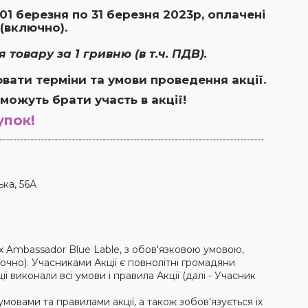
 01 березня по 31 березня 2023р, оплачені
 (включно).
товару за 1 гривню (в т.ч. ПДВ).
вати терміни та умови проведення акції.
 можуть
брати участь
в
акції
!
упок!
-----------------------------------------------------------------------------
ька
, 56А
нах Ambassador Blue Lable, з обов'язковою умовою,
ючно). Учасниками Акції є повнолітні громадяни
ї виконали всі умови і правила Акції (далі - Учасник
мовами та правилами акції, а також зобов'язується їх