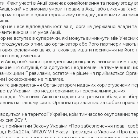
и. Факт участі в Акції означає ознайомлення та повну згоду в
кції, який не виконав умови і правила Акції, або виконав їх н
тор має право в односторонньому порядку доповнити чи змін
кції.
ор не несе відповідальності за дії органів державної влади та
вити виконання умов Акції.
тор не вступає в суперечки, які можуть виникнути між Учасни
погоджується з тим, що організатор або його партнери мають
гових, рекламних цілях, а також залишати посилання на його 
ого повідомлення.
ти Акції, пов'язані з проведенням розіграшу, визначенням по
никнення ситуації, яка допускає неоднозначне тлумачення цих П
ваних цими Правилами, остаточне рішення приймається Організ
им і оскарженню не підлягає.
ня та використання Організатором наданих користувачами пе
вству України про недоторканність персональних даних.
ні дані Учасників Акції не надаються третім особам, але збе
лених на нашому сайті. Організатор залишає за собою право
водиться на території України, крім тимчасово окупованих те
х сил ЗСУ *.
зку з прийняттям Закону України «Про забезпечення прав і сво
 від 15.04.2014, №1207-VII Указу Президента України «Про вве
 Про невідкладні заходи щодо подолання терористичної погро