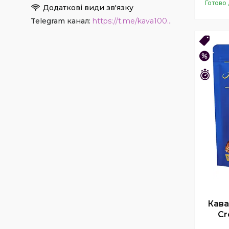
Готово 
Telegram канал
https://t.me/kava1001coffee
Нови
–19%
Зали
Кава
Cr