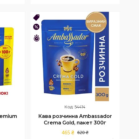
Купити
Новинка
–25%
Залишився 41 день
54414
remium
Кава розчинна Ambassador
Crema Gold, пакет 300г
465 ₴
620 ₴