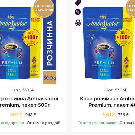
14!
ОПТ 10!
–23%
шився 41 день
Залишився 41 день
53924
53861
 розчинна Ambassador
Кава розчинна Amba
remium, пакет 500г
Premium, пакет 4
597 ₴
580 ₴
948 ₴
758 ₴
до відправки
Оптом і в роздріб
Готово до відправки
Оптом і