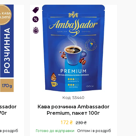
Купити
ОПТ 24!
–25%
Залишився 41 день
53440
ssador
Кава розчинна Ambassador
70г
Premium, пакет 100г
172 ₴
230 ₴
 в роздріб
Готово до відправки
Оптом і в роздріб