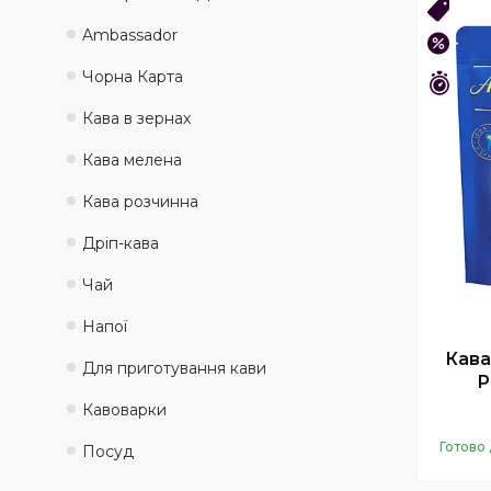
ОПТ 
Ambassadоr
–37%
Чорна Карта
Зали
Кава в зернах
Кава мелена
Кава розчинна
Дріп-кава
Чай
Напої
Кава
Для приготування кави
P
Кавоварки
Готово 
Посуд