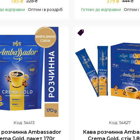
185 ₴
379 ₴
228 ₴
444 ₴
до відправки
Оптом і в роздріб
Готово до відправки
Оптом і
Купити
Купити
нка
Новинка
54413
54627
 розчинна Ambassador
Кава розчинна Amba
ema Gold, пакет 170г
Crema Gold, стік 1,8