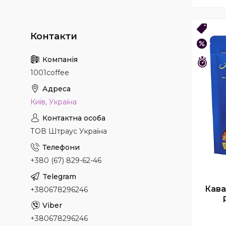
ОПТ 
–25%
Зали
1001coffee
Київ, Україна
ТОВ Штраус Україна
+380 (67) 829-62-46
Кава
+380678296246
+380678296246