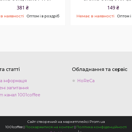
381 ₴
149 ₴
в наявності
Немає в наявності
Оптом і в роздріб
Оптом і
+380 (67) 829-62-46
+380 (67) 829-62-4
а статті
Обладнання та сервіс
а інформація
HoReCa
ні запитання
m канал 1001coffee
Сайт створений на маркетплейсі
Prom.ua
1001coffee |
Поскаржитися на контент
|
Політика конфіденційності