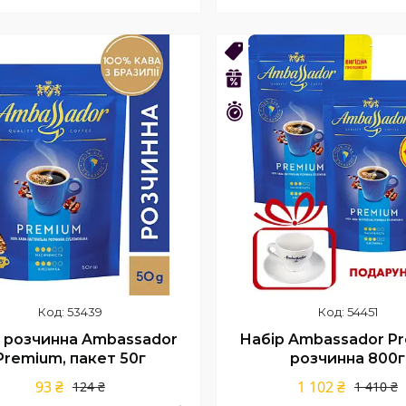
Купити
Купити
36!
Новинка
–22%
шився 41 день
Залишився 41 день
53439
54451
 розчинна Ambassador
Набір Ambassador P
Premium, пакет 50г
розчинна 800г
93 ₴
1 102 ₴
124 ₴
1 410 ₴