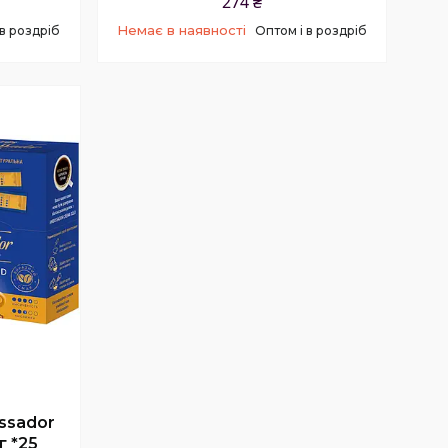
274 ₴
Немає в наявності
Оптом і в роздріб
 в роздріб
+380 (67) 829-62-46
ssador
г *25