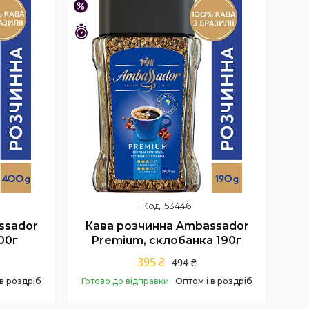
–20%
Залишився 41 день
53446
ssador
Кава розчинна Ambassador
00г
Premium, склобанка 190г
395 ₴
494 ₴
 в роздріб
Готово до відправки
Оптом і в роздріб