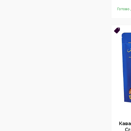
Готово 
Нови
Кава
Cr