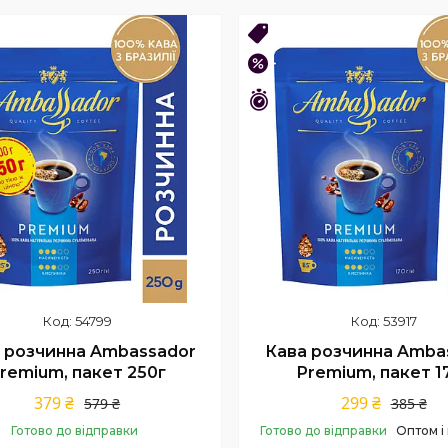
Купити
Купити
0!
ОПТ 16!
–22%
шився 41 день
Залишився 41 день
54799
53917
 розчинна Ambassador
Кава розчинна Amba
remium, пакет 250г
Premium, пакет 1
379 ₴
299 ₴
579 ₴
385 ₴
Готово до відправки
Готово до відправки
Оптом і