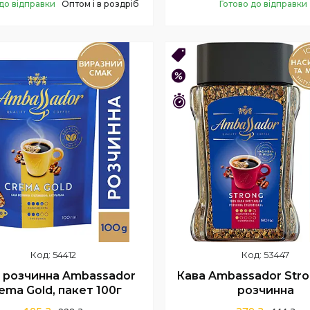
до відправки
Оптом і в роздріб
Готово до відправки
Купити
Купити
нка
ОПТ 8!
–15%
шився 41 день
Залишився 41 день
54412
53447
 розчинна Ambassador
Кава Ambassador Stro
ema Gold, пакет 100г
розчинна